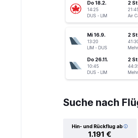
Do 18.2.
2 S
14:25
21:4
DUS
-
LIM
Air 
Mi 16.9.
2 S
13:20
41:3
LIM
-
DUS
Do 26.11.
2 S
10:45
44:3
DUS
-
LIM
Suche nach Flü
Hin- und Rückflug ab
1.191 €