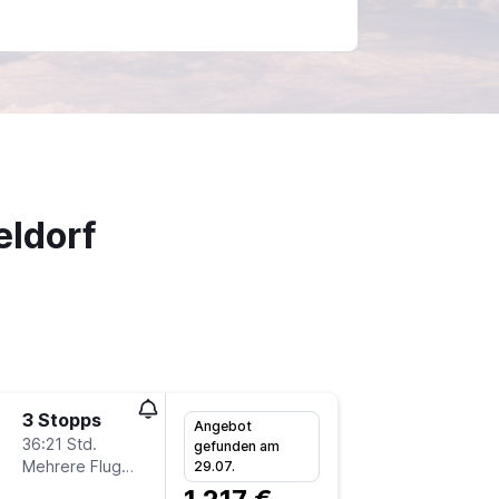
eldorf
3 Stopps
Mo 14.9
Angebot
36:21 Std.
13:20
gefunden am
Mehrere Fluglinien
LIM
-
DU
29.07.