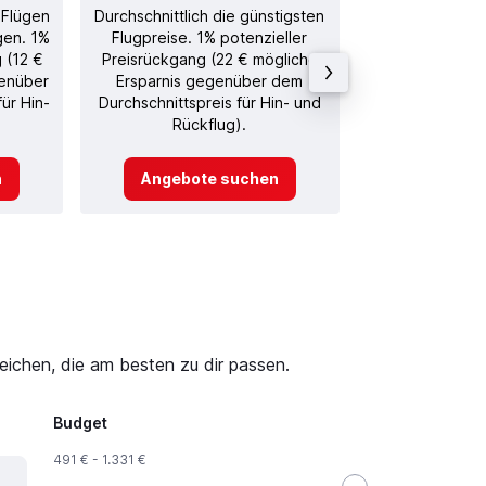
 Flügen
Durchschnittlich die günstigsten
Durchschnitt
gen. 1%
Flugpreise. 1% potenzieller
Rückflug in
g (12 €
Preisrückgang (22 € mögliche
genüber
Ersparnis gegenüber dem
ür Hin-
Durchschnittspreis für Hin- und
Rückflug).
n
Angebote suchen
Angebot
eichen, die am besten zu dir passen.
Budget
491 € - 1.331 €