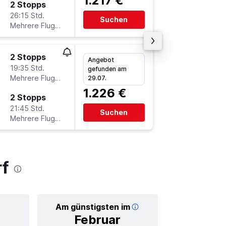
1.217 €
2 Stopps
Sa 3.10
26:15 Std.
7:20
Suchen
Mehrere Fluglinien
DUS
-
LI
2 Stopps
Di 13.10
Angebot
19:35 Std.
17:55
gefunden am
Mehrere Fluglinien
LIM
-
DU
29.07.
1.226 €
2 Stopps
So 1.11.
21:45 Std.
6:40
Suchen
Mehrere Fluglinien
DUS
-
LI
rf
Am günstigsten im
Durchschnitt
Februar
1.4