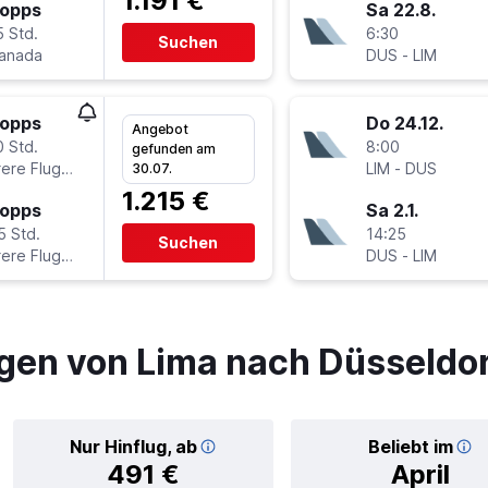
1.191 €
topps
Sa 22.8.
5 Std.
6:30
Suchen
Canada
DUS
-
LIM
topps
Do 24.12.
Angebot
0 Std.
8:00
gefunden am
Mehrere Fluglinien
LIM
-
DUS
30.07.
1.215 €
topps
Sa 2.1.
5 Std.
14:25
Suchen
Mehrere Fluglinien
DUS
-
LIM
gen von Lima nach Düsseldo
Nur Hinflug, ab
Beliebt im
491 €
April