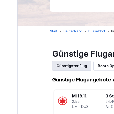
Start
Deutschland
Düsseldorf
B
Günstige Fluga
Günstigster Flug
Beste Op
Günstige Flugangebote 
Mi 18.11.
3 S
2:55
24:4
LIM
-
DUS
Air 