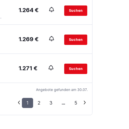
1.264 €
Suchen
.
1.269 €
Suchen
1.271 €
Suchen
Angebote gefunden am 30.07.
1
2
3
...
5