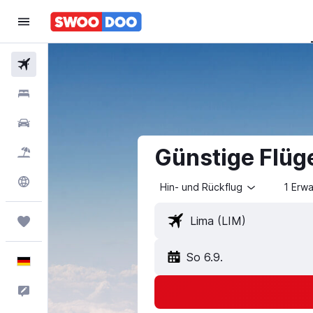
Flüge
Hotels
Mietwagen
Günstige Flüg
Pauschalreisen
Explore
Hin- und Rückflug
1 Erw
Trips
So 6.9.
Deutsch
Feedback