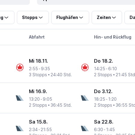
ug
Stopps
Flughäfen
Zeiten
Da
Abfahrt
Hin- und Rückflug
Mi 18.11.
Do 18.2.
2:55
-
9:35
14:25
-
6:10
3 Stopps
24:40 Std.
2 Stopps
21:45 Std
Mi 16.9.
Do 3.12.
13:20
-
9:05
18:25
-
1:20
2 Stopps
36:45 Std.
2 Stopps
36:55 Std
Sa 15.8.
Sa 22.8.
2:34
-
21:55
6:30
-
1:45