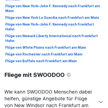
Flüge von New York–John F. Kennedy nach Frankfurt am
Main
Flüge von New York La Guardia nach Frankfurt am Main
Flüge von New York–John F. Kennedy nach Frankfurt
Hahn
Flüge von Newark Liberty International nach Frankfurt
Hahn
Flüge von White Plains nach Frankfurt am Main
Flüge von Rochester nach Frankfurt am Main
Flüge von Buffalo nach Frankfurt am Main
Flüge von Binghamton nach Frankfurt am Main
Fliege mit SWOODOO
Flüge von Ithaca nach Frankfurt am Main
Flüge von Elmira nach Frankfurt am Main
Flüge von Islip nach Frankfurt am Main
Wie kann SWOODOO Menschen dabei
Flüge von New Windsor nach Frankfurt Hahn
helfen, günstige Angebote für Flüge
von New Windsor nach Frankfurt am