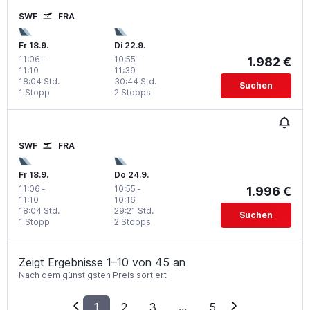
SWF
FRA
Fr 18.9.
Di 22.9.
11:06
-
10:55
-
1.982 €
11:10
11:39
18:04 Std.
30:44 Std.
Suchen
1 Stopp
2 Stopps
SWF
FRA
Fr 18.9.
Do 24.9.
11:06
-
10:55
-
1.996 €
11:10
10:16
18:04 Std.
29:21 Std.
Suchen
1 Stopp
2 Stopps
Zeigt Ergebnisse 1–10 von 45 an
Nach dem günstigsten Preis sortiert
1
2
3
...
5