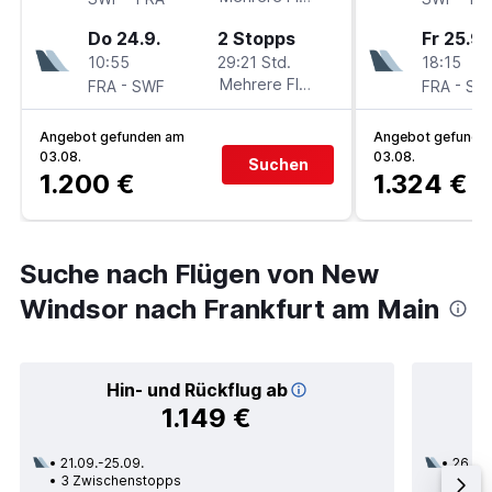
Do 24.9.
2 Stopps
Fr 25.9.
10:55
29:21 Std.
18:15
-
Mehrere Fluglinien
-
FRA
SWF
FRA
SW
Angebot gefunden am
Angebot gefunde
03.08.
03.08.
Suchen
1.200 €
1.324 €
Suche nach Flügen von New
Windsor nach Frankfurt am Main
Hin- und Rückflug ab
1.149 €
21.09.-25.09.
26.08
3 Zwischenstopps
2 Zwi