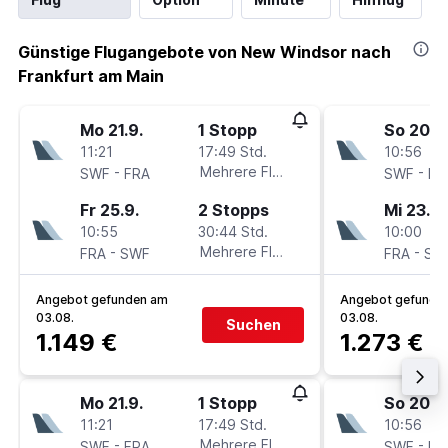
Günstige Flugangebote von New Windsor nach
Frankfurt am Main
Mo 21.9.
1 Stopp
So 20.9
11:21
17:49 Std.
10:56
-
Mehrere Fluglinien
-
SWF
FRA
SWF
FR
Fr 25.9.
2 Stopps
Mi 23.9.
10:55
30:44 Std.
10:00
-
Mehrere Fluglinien
-
FRA
SWF
FRA
SW
Angebot gefunden am
Angebot gefunde
03.08.
03.08.
Suchen
1.149 €
1.273 €
Mo 21.9.
1 Stopp
So 20.9
11:21
17:49 Std.
10:56
-
Mehrere Fluglinien
-
SWF
FRA
SWF
FR