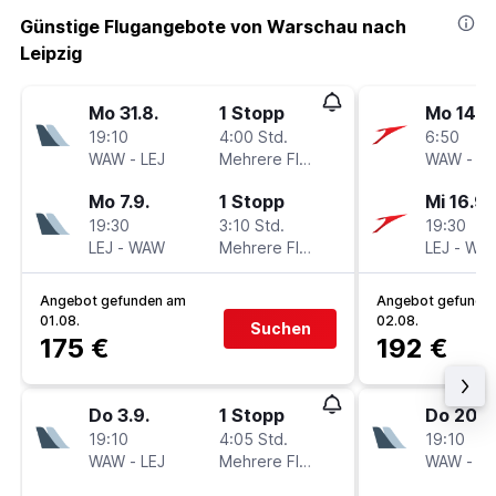
Günstige Flugangebote von Warschau nach
Leipzig
Mo 31.8.
1 Stopp
Mo 14.9
19:10
4:00 Std.
6:50
WAW
-
LEJ
Mehrere Fluglinien
WAW
-
LE
Mo 7.9.
1 Stopp
Mi 16.9.
19:30
3:10 Std.
19:30
LEJ
-
WAW
Mehrere Fluglinien
LEJ
-
WA
Angebot gefunden am
Angebot gefunde
01.08.
02.08.
Suchen
175 €
192 €
Do 3.9.
1 Stopp
Do 20.8
19:10
4:05 Std.
19:10
WAW
-
LEJ
Mehrere Fluglinien
WAW
-
LE