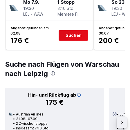
Mo 7.9.
1 Stopp
So 23.8.
19:30
3:10 Std.
19:30
LEJ
-
WAW
Mehrere Fluglinien
LEJ
-
WA
Angebot gefunden am
Angebot gefunde
02.08.
30.07.
Suchen
176 €
200 €
Suche nach Flügen von Warschau
nach Leipzig
Hin- und Rückflug ab
175 €
Austrian Airlines
Lufth
31.08.-07.09.
13.10.
2 Zwischenstopps
1 Zwi
Insgesamt 7:10 Std.
Insges