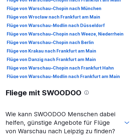
Flüge von Warschau–Chopin nach München
Flüge von Wrocław nach Frankfurt am Main
Flüge von Warschau-Modlin nach Düsseldorf
Flüge von Warschau–Chopin nach Weeze, Niederrhein
Flüge von Warschau–Chopin nach Berlin
Flüge von Krakau nach Frankfurt am Main
Flüge von Danzig nach Frankfurt am Main
Flüge von Warschau–Chopin nach Frankfurt Hahn
Flüge von Warschau-Modlin nach Frankfurt am Main
Flüge von Krakau nach Berlin
Fliege mit SWOODOO
Flüge von Warschau-Modlin nach Berlin
Flüge von Wrocław nach München
Flüge von Posen nach Frankfurt am Main
Wie kann SWOODOO Menschen dabei
Flüge von Danzig nach Düsseldorf
helfen, günstige Angebote für Flüge
Flüge von Kattowitz nach Dortmund
von Warschau nach Leipzig zu finden?
Flüge von Kattowitz nach Berlin