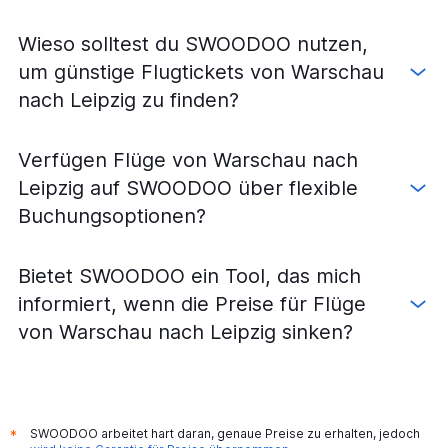
Flüge von Wrocław nach Düsseldorf
Wieso solltest du SWOODOO nutzen,
Flüge von Krakau nach München
um günstige Flugtickets von Warschau
Flüge von Warschau-Modlin nach Weeze, Niederrhein
nach Leipzig zu finden?
Flüge von Krakau nach Dortmund
Flüge von Krakau nach Düsseldorf
Verfügen Flüge von Warschau nach
Flüge von Kattowitz nach Düsseldorf
Leipzig auf SWOODOO über flexible
Flüge von Warschau–Chopin nach Dresden
Buchungsoptionen?
Flüge von Posen nach Berlin
Flüge von Krakau nach Frankfurt Hahn
Bietet SWOODOO ein Tool, das mich
Flüge von Krakau nach Weeze, Niederrhein
informiert, wenn die Preise für Flüge
Flüge von Kattowitz nach Frankfurt am Main
von Warschau nach Leipzig sinken?
Flüge von Warschau–Chopin nach Hamburg
Flüge von Warschau-Modlin nach Hamburg
Flüge von Wrocław nach Berlin
Flüge von Wrocław nach Weeze, Niederrhein
SWOODOO arbeitet hart daran, genaue Preise zu erhalten, jedoch
*
Flüge von Danzig nach Hamburg