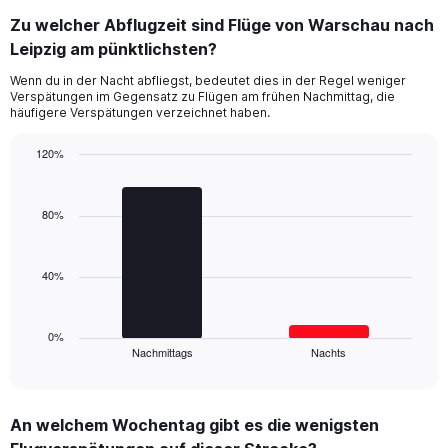
displaying
Zu welcher Abflugzeit sind Flüge von Warschau nach
categories.
Range:
Leipzig am pünktlichsten?
14
Wenn du in der Nacht abfliegst, bedeutet dies in der Regel weniger
categories.
Verspätungen im Gegensatz zu Flügen am frühen Nachmittag, die
The
häufigere Verspätungen verzeichnet haben.
chart
has
120%
1
Bar
Y
Chart
graphic.
chart
axis
with
80%
displaying
2
values.
bars.
Range:
0
40%
The
to
chart
60.
has
1
0%
Nachmittags
Nachts
X
End
of
axis
interactive
displaying
chart
categories.
An welchem Wochentag gibt es die wenigsten
Range: