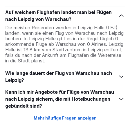
chart
has
Auf welchem Flughafen landet man bei Flügen
1
nach Leipzig von Warschau?
Y
axis
Die meisten Reisenden werden in Leipzig Halle (LEJ)
displaying
landen, wenn sie einen Flug von Warschau nach Leipzig
values.
buchen. In Leipzig Halle gibt es in der Regel täglich 0
Range:
ankommende Flüge ab Warschau von 0 Airlines. Leipzig
0
Halle ist 13,8 km vom Stadtzentrum in Leipzig entfernt,
to
falls du nach der Ankunft am Flughafen die Weiterreise
15.
in die Stadt planst.
Wie lange dauert der Flug von Warschau nach
Leipzig?
Kann ich mir Angebote für Flüge von Warschau
nach Leipzig sichern, die mit Hotelbuchungen
gebündelt sind?
Mehr häufige Fragen anzeigen