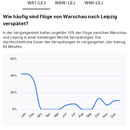
WA1-LEJ
WAW-LEJ
WMI-LEJ
Wie häufig sind Flüge von Warschau nach Leipzig
verspätet?
In der Vergangenheit hatten ungefähr 10% der Flüge zwischen Warschau
und Leipzig in einer beliebigen Woche Verspätungen. Die
durchschnittliche Dauer der Verspätungen im vergangenen Jahr betrug
82 Minuten.
60%
Line
Chart
graphic.
chart
with
40%
14
data
points.
20%
The
chart
0%
has
Jan
Feb
Mrz
Apr
Mai
Jun
Jul
Aug
Sep
Okt
Nov
Dez
1
End
of
X
interactive
axis
chart