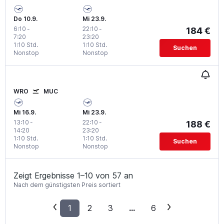
Do 10.9.
Mi 23.9.
6:10
-
22:10
-
184 €
7:20
23:20
1:10 Std.
1:10 Std.
Suchen
Nonstop
Nonstop
WRO
MUC
Mi 16.9.
Mi 23.9.
13:10
-
22:10
-
188 €
14:20
23:20
1:10 Std.
1:10 Std.
Suchen
Nonstop
Nonstop
Zeigt Ergebnisse 1–10 von 57 an
Nach dem günstigsten Preis sortiert
1
2
3
...
6