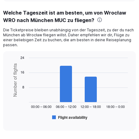
displaying
chart
categories.
Welche Tageszeit ist am besten, um von Wrocław
Range:
WRO nach München MUC zu fliegen?
12
categories.
Die Ticketpreise bleiben unabhängig von der Tageszeit, zu der du nach
The
München ab Wrocław fliegen willst. Daher empfehlen wir dir, Flüge zu
chart
einer beliebigen Zeit zu buchen, die am besten in deine Reiseplanung
has
passen.
1
Y
24
axis
Bar
Chart
Number of flights
displaying
graphic.
chart
16
values.
with
Range:
6
bars.
0
8
to
The
450.
chart
00:00 – 06:00
06:00 – 12:00
12:00 – 18:00
18:00 – 0:00
has
1
Flight availability
X
End
of
axis
interactive
displaying
chart
categories.