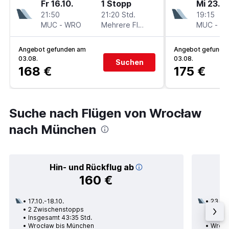
Fr 16.10.
1 Stopp
Mi 23.9.
21:50
21:20 Std.
19:15
MUC
-
WRO
Mehrere Fluglinien
MUC
-
W
Angebot gefunden am
Angebot gefunde
03.08.
03.08.
Suchen
168 €
175 €
Suche nach Flügen von Wrocław
nach München
Hin- und Rückflug ab
160 €
17.10.-18.10.
23.09
2 Zwischenstopps
1 Zwi
Insgesamt 43:35 Std.
Insges
Wrocław bis München
Wrocł