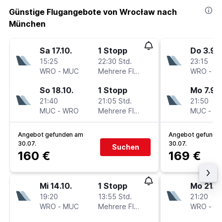
Günstige Flugangebote von Wrocław nach
München
Sa 17.10.
1 Stopp
Do 3.9.
15:25
22:30 Std.
23:15
WRO
-
MUC
Mehrere Fluglinien
WRO
-
M
So 18.10.
1 Stopp
Mo 7.9.
21:40
21:05 Std.
21:50
MUC
-
WRO
Mehrere Fluglinien
MUC
-
W
Angebot gefunden am
Angebot gefunde
30.07.
30.07.
Suchen
160 €
169 €
Mi 14.10.
1 Stopp
Mo 21.9.
19:20
13:55 Std.
21:20
WRO
-
MUC
Mehrere Fluglinien
WRO
-
M