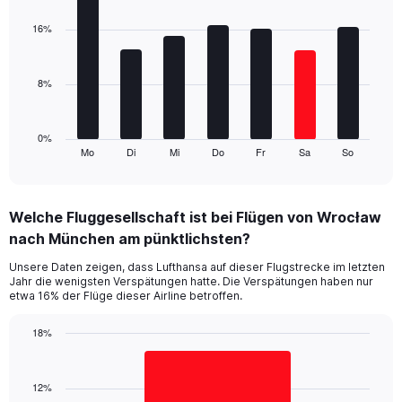
graphic.
chart
displaying
with
16%
values.
7
Range:
bars.
0
8%
to
The
24.
chart
has
1
0%
Mo
Di
Mi
Do
Fr
Sa
So
X
End
of
axis
interactive
displaying
chart
categories.
Welche Fluggesellschaft ist bei Flügen von Wrocław
Range:
nach München am pünktlichsten?
7
categories.
Unsere Daten zeigen, dass Lufthansa auf dieser Flugstrecke im letzten
The
Jahr die wenigsten Verspätungen hatte. Die Verspätungen haben nur
chart
etwa 16% der Flüge dieser Airline betroffen.
has
1
18%
Y
Bar
Chart
axis
graphic.
chart
displaying
with
12%
values.
1