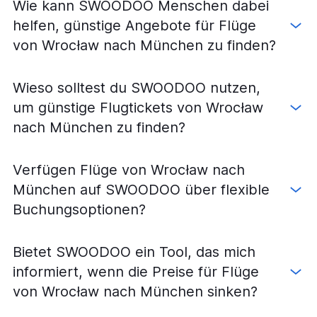
Flüge von Danzig nach Frankfurt Hahn
Wie kann SWOODOO Menschen dabei
Flüge von Kattowitz nach Berlin
helfen, günstige Angebote für Flüge
Flüge von Krakau nach Dresden
von Wrocław nach München zu finden?
Flüge von Wrocław nach Weeze, Niederrhein
Flüge von Warschau–Chopin nach Stuttgart
Wieso solltest du SWOODOO nutzen,
Flüge von Danzig nach Düsseldorf
um günstige Flugtickets von Wrocław
Flüge von Warschau–Chopin nach München
nach München zu finden?
Flüge von Krakau nach Köln
Flüge von Danzig nach Hamburg
Verfügen Flüge von Wrocław nach
Flüge von Krakau nach Stuttgart
München auf SWOODOO über flexible
Flüge von Wrocław nach Frankfurt am Main
Buchungsoptionen?
Flüge von Posen nach Düsseldorf
Flüge von Krakau nach Dortmund
Bietet SWOODOO ein Tool, das mich
Flüge von Danzig nach Berlin
informiert, wenn die Preise für Flüge
Flüge von Kattowitz nach Frankfurt am Main
von Wrocław nach München sinken?
Flüge von Warschau–Chopin nach Dortmund