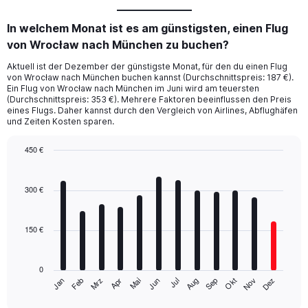
In welchem Monat ist es am günstigsten, einen Flug
von Wrocław nach München zu buchen?
Aktuell ist der Dezember der günstigste Monat, für den du einen Flug
von Wrocław nach München buchen kannst (Durchschnittspreis: 187 €).
Ein Flug von Wrocław nach München im Juni wird am teuersten
(Durchschnittspreis: 353 €). Mehrere Faktoren beeinflussen den Preis
eines Flugs. Daher kannst durch den Vergleich von Airlines, Abflughäfen
und Zeiten Kosten sparen.
450 €
Bar
Chart
graphic.
chart
with
300 €
12
bars.
150 €
The
chart
has
0
1
Mrz
Jun
Sep
Dez
Jan
Apr
Jul
Okt
Feb
Mai
Aug
Nov
X
End
of
axis
interactive