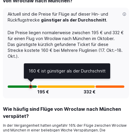
von Wrocław nach München?
7
categories.
The
Aktuell sind die Preise für Flüge auf dieser Hin- und
chart
Rückflugstrecke
günstiger als der Durchschnitt
.
has
1
Die Preise liegen normalerweise zwischen 195 € und 332 €
Y
für einen Flug von Wrocław nach München im Oktober.
axis
Das günstigste kürzlich gefundene Ticket für diese
displaying
Strecke kostete 160 € bei Mehrere Fluglinien (17. Okt.–18.
values.
Range:
Okt.).
0
to
160 € ist günstiger als der Durchschnitt
7.5.
195 €
332 €
Wie häufig sind Flüge von Wrocław nach München
verspätet?
In der Vergangenheit hatten ungefähr 16% der Flüge zwischen Wrocław
und München in einer beliebigen Woche Verspätungen. Die