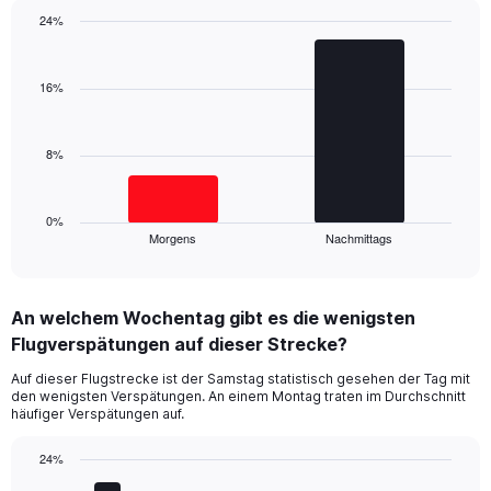
has
24%
1
Bar
Y
Chart
graphic.
chart
axis
with
16%
displaying
2
values.
bars.
Range:
0
8%
The
to
chart
40.
has
1
0%
Morgens
Nachmittags
X
End
of
axis
interactive
displaying
chart
categories.
An welchem Wochentag gibt es die wenigsten
Range:
Flugverspätungen auf dieser Strecke?
2
categories.
Auf dieser Flugstrecke ist der Samstag statistisch gesehen der Tag mit
The
den wenigsten Verspätungen. An einem Montag traten im Durchschnitt
chart
häufiger Verspätungen auf.
has
1
24%
Y
Bar
Chart
axis