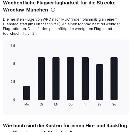
Wöchentliche Flugverfügbarkeit für die Strecke
Range:
Wrocław-München
6
categories.
Die meisten Flüge von WRO nach MUC finden planmäßig an einem
The
Dienstag statt (im Durchschnitt 6). An einen Montag hast du weniger
chart
Flugoptionen. Dann finden planmäßig die wenigsten Flüge statt
has
(durchschnittlich 2).
1
Y
7.5
axis
Bar
Chart
displaying
graphic.
chart
Number
with
5
of
7
bars.
flights.
Range:
2.5
The
0
chart
to
has
24.
1
0
Mo
Di
Mi
Do
Fr
Sa
So
X
End
of
axis
interactive
displaying
chart
categories.
Wie hoch sind die Kosten für einen Hin- und Rückflug
Range: