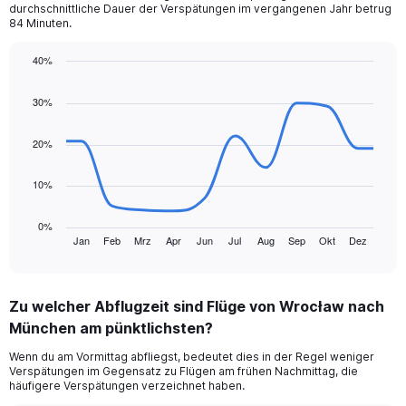
durchschnittliche Dauer der Verspätungen im vergangenen Jahr betrug
84 Minuten.
40%
Line
Chart
graphic.
chart
30%
with
12
data
20%
points.
10%
The
chart
has
0%
1
Jan
Feb
Mrz
Apr
Jun
Jul
Aug
Sep
Okt
Dez
End
of
X
interactive
axis
chart
displaying
Zu welcher Abflugzeit sind Flüge von Wrocław nach
categories.
Range:
München am pünktlichsten?
12
Wenn du am Vormittag abfliegst, bedeutet dies in der Regel weniger
categories.
Verspätungen im Gegensatz zu Flügen am frühen Nachmittag, die
The
häufigere Verspätungen verzeichnet haben.
chart