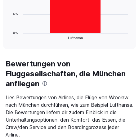
Range:
bar.
0
6%
to
The
24.
chart
has
1
0%
Lufthansa
X
End
of
axis
interactive
displaying
chart
categories.
Range:
Bewertungen von
1
Fluggesellschaften, die München
categories.
The
anfliegen
chart
has
1
Lies Bewertungen von Airlines, die Flüge von Wrocław
Y
nach München durchführen, wie zum Beispiel Lufthansa.
axis
Die Bewertungen liefern dir zudem Einblick in die
displaying
Unterhaltungsoptionen, den Komfort, das Essen, die
values.
Range:
Crew/den Service und den Boardingprozess jeder
0
Airline.
to