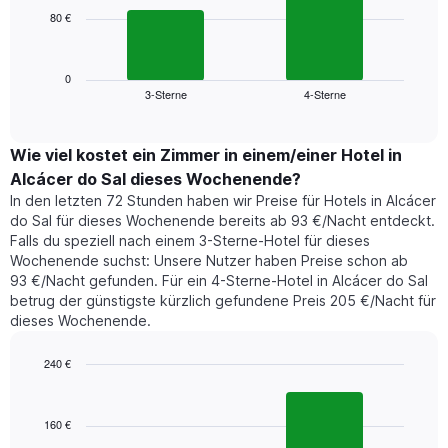
die
80 €
Das
die
folgende
Wochentage
Diagramm
anzeigt.
zeigt
0
Das
3-Sterne
4-Sterne
den
End
Diagramm
of
durchschnittlichen
hat
interactive
Zimmerpreis,
chart
1
der
Wie viel kostet ein Zimmer in einem/einer Hotel in
Y-
für
Achse,
Alcácer do Sal dieses Wochenende?
heute
die
In den letzten 72 Stunden haben wir Preise für Hotels in Alcácer
Nacht
den
do Sal für dieses Wochenende bereits ab 93 €/Nacht entdeckt.
in
durchschnittlichen
Falls du speziell nach einem 3-Sterne-Hotel für dieses
den
Zimmerpreis
Wochenende suchst: Unsere Nutzer haben Preise schon ab
letzten
anzeigt.
93 €/Nacht gefunden. Für ein 4-Sterne-Hotel in Alcácer do Sal
3
betrug der günstigste kürzlich gefundene Preis 205 €/Nacht für
Tagen
dieses Wochenende.
gefunden
wurde,
aggregiert
240 €
nach
Bar
Chart
Sternebewertung.
graphic.
chart
with
Das
160 €
2
Diagramm