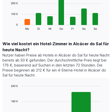
1
graphic.
chart
200 €
with
X-
7
Achse,
100 €
bars.
die
die
Das
0
Monate
folgende
Mo
Di
Mi
Do
Fr
Sa
So
End
anzeigt.
of
Diagramm
Das
interactive
zeigt
chart
Diagramm
den
Wie viel kostet ein Hotel-Zimmer in Alcácer do Sal für
hat
durchschnittlichen
1
heute Nacht?
Preis
Y-
Nutzer haben Preise ab Hotels in Alcácer do Sal für heute Nacht
eines
Achse,
bereits ab 93 € gefunden. Der durchschnittliche Preis liegt bei
Zimmers
die
176 €, basierend auf Suchen in den letzten 72 Stunden. Die
für
den
Preise beginnen ab 212 € für ein 4-Sterne-Hotel in Alcácer do
den
durchschnittlichen
Sal für heute Nacht.
jeweiligen
Zimmerpreis
Wochentag.
anzeigt.
Das
240 €
Diagramm
Bar
Chart
hat
graphic.
chart
1
with
160 €
2
X-
bars.
Achse,