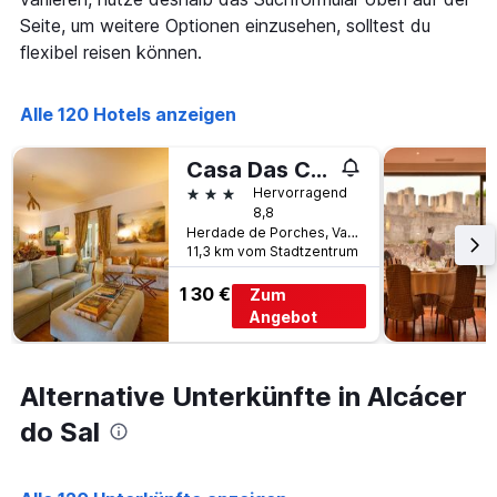
die
den
Seite, um weitere Optionen einzusehen, solltest du
die
letzten
Anzahl
flexibel reisen können.
3
der
Tagen
Tage
gefunden
vor
Alle 120 Hotels anzeigen
wurde.
dem
Aufenthalt
Casa Das Cegonhas
anzeigt
3 Sterne
Hervorragend
Das
8,8
Diagramm
Herdade de Porches, Vale de Guiso, Alcácer do Sal, Distrikt Setúbal, Portugal
hat
11,3 km vom Stadtzentrum
1
Y-
130 €
Zum
Achse,
Angebot
die
den
durchschnittlichen
Zimmerpreis
Alternative Unterkünfte in Alcácer
anzeigt
do Sal