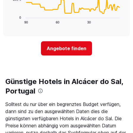
X-
Das
den
Achse,
folgende
letzten
die
Diagramm
3
0
die
zeigt,
Tagen
90
60
30
End
Hotelkategorien
of
wie
anzeigt.
interactive
nach
sich
chart
Sternen
der
anzeigt
Preis
Das
Angebote finden
für
Diagramm
ein
hat
Zimmer
1
ändert,
Y-
je
Achse,
näher
Günstige Hotels in Alcácer do Sal,
die
das
den
Aufenthaltsdatum
Portugal
durchschnittlichen
rückt.
Zimmerpreis
Das
Solltest du nur über ein begrenztes Budget verfügen,
an
Diagramm
diesem
dann sind zu den ausgewählten Daten dies die
hat
Wochenende
1
günstigsten verfügbaren Hotels in Alcácer do Sal. Die
anzeigt,
X-
Preise können abhängig vom ausgewählten Datum
der
Achse,
variieren, nutze deshalb das Suchformular oben auf der
in