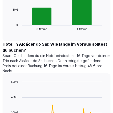
bars.
hat
1
80 €
Das
X-
folgende
Achse,
Diagramm
die
zeigt
0
die
3-Sterne
4-Sterne
den
End
Hotelkategorien
of
durchschnittlichen
nach
interactive
Zimmerpreis
chart
Sternen
für
Hotel in Alcácer do Sal: Wie lange im Voraus solltest
anzeigt
dieses
du buchen?
Das
Wochenende
Diagramm
Spare Geld, indem du ein Hotel mindestens 16 Tage vor deinem
in
hat
Trip nach Alcácer do Sal buchst. Der niedrigste gefundene
den
1
Preis bei einer Buchung 16 Tage im Voraus betrug 48 € pro
letzten
Y-
Nacht.
3
Achse,
Tagen,
die
600 €
aggregiert
den
nach
Line
Chart
durchschnittlichen
graphic.
chart
Sternebewertung.
Zimmerpreis
with
Das
400 €
für
90
Diagramm
heute
data
hat
points.
Nacht
1
in
200 €