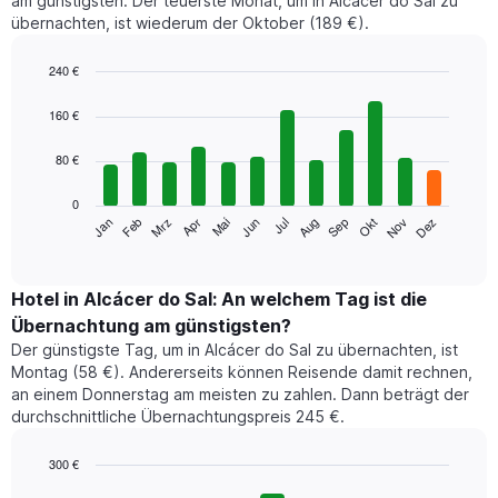
am günstigsten. Der teuerste Monat, um in Alcácer do Sal zu
übernachten, ist wiederum der Oktober (189 €).
240 €
Bar
Chart
graphic.
chart
160 €
with
12
80 €
bars.
0
Das
Jan
Feb
Mrz
Apr
Mai
Jun
Jul
Aug
Sep
Okt
Nov
Dez
folgende
End
of
Diagramm
interactive
zeigt
chart
den
Hotel in Alcácer do Sal: An welchem Tag ist die
durchschnittlichen
Übernachtung am günstigsten?
Zimmerpreis
Der günstigste Tag, um in Alcácer do Sal zu übernachten, ist
im
Montag (58 €). Andererseits können Reisende damit rechnen,
jeweiligen
an einem Donnerstag am meisten zu zahlen. Dann beträgt der
Monat
durchschnittliche Übernachtungspreis 245 €.
an.
Das
Diagramm
300 €
hat
Bar
Chart