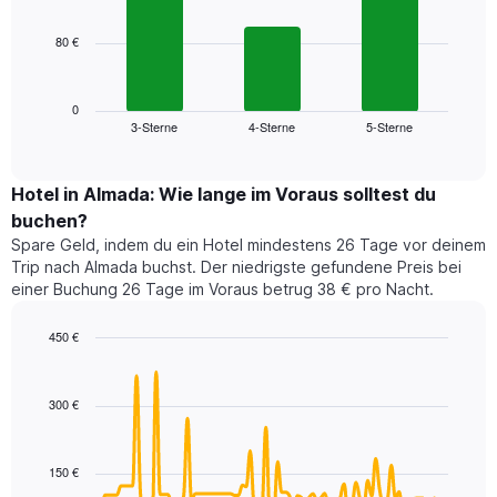
bars.
hat
1
80 €
Das
X-
folgende
Achse,
Diagramm
die
zeigt
0
die
3-Sterne
4-Sterne
5-Sterne
den
End
Hotelkategorien
of
durchschnittlichen
nach
interactive
Zimmerpreis
chart
Sternen
für
Hotel in Almada: Wie lange im Voraus solltest du
anzeigt
dieses
buchen?
Das
Wochenende
Diagramm
Spare Geld, indem du ein Hotel mindestens 26 Tage vor deinem
in
hat
Trip nach Almada buchst. Der niedrigste gefundene Preis bei
den
1
einer Buchung 26 Tage im Voraus betrug 38 € pro Nacht.
letzten
Y-
3
Achse,
450 €
Tagen,
die
aggregiert
Line
Chart
den
graphic.
chart
nach
durchschnittlichen
with
Sternebewertung.
300 €
Zimmerpreis
90
Das
für
data
Diagramm
points.
heute
hat
150 €
Nacht
1
Das
in