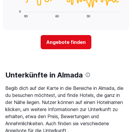
X-
folgende
den
Achse,
Diagramm
letzten
0
die
zeigt,
3
90
60
30
End
die
of
wie
Tagen
interactive
Hotelkategorien
sich
anzeigt.
chart
nach
der
Sternen
Preis
Angebote finden
anzeigt
für
Das
ein
Diagramm
Zimmer
hat
ändert,
1
je
Y-
näher
Unterkünfte in Almada
Achse,
das
die
Aufenthaltsdatum
den
Begib dich auf der Karte in die Bereiche in Almada, die
rückt.
durchschnittlichen
Das
du besuchen möchtest, und finde Hotels, die ganz in
Zimmerpreis
Diagramm
der Nähe liegen. Nutzer können auf einen Hotelnamen
an
hat
klicken, um weitere Informationen zur Unterkunft zu
diesem
1
Wochenende
erhalten, etwa den Preis, Bewertungen und
X-
anzeigt,
Achse,
Annehmlichkeiten. Auch finden sie verschiedene
der
die
Angebote für die Unterkunft.
in