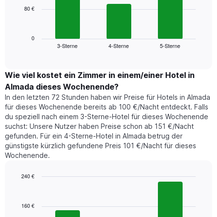
die
80 €
Das
die
folgende
Wochentage
Diagramm
anzeigt.
zeigt
0
Das
3-Sterne
4-Sterne
5-Sterne
den
End
Diagramm
of
durchschnittlichen
hat
interactive
Zimmerpreis,
chart
1
der
Wie viel kostet ein Zimmer in einem/einer Hotel in
Y-
für
Achse,
Almada dieses Wochenende?
heute
die
In den letzten 72 Stunden haben wir Preise für Hotels in Almada
Nacht
den
für dieses Wochenende bereits ab 100 €/Nacht entdeckt. Falls
in
durchschnittlichen
du speziell nach einem 3-Sterne-Hotel für dieses Wochenende
den
Zimmerpreis
suchst: Unsere Nutzer haben Preise schon ab 151 €/Nacht
letzten
anzeigt.
gefunden. Für ein 4-Sterne-Hotel in Almada betrug der
3
günstigste kürzlich gefundene Preis 101 €/Nacht für dieses
Tagen
Wochenende.
gefunden
wurde,
aggregiert
240 €
nach
Bar
Chart
Sternebewertung.
graphic.
chart
with
Das
160 €
3
Diagramm