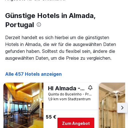
die
den
Anzahl
letzten
der
Günstige Hotels in Almada,
3
Tage
Tagen
vor
Portugal
gefunden
dem
wurde.
Aufenthalt
Derzeit handelt es sich hierbei um die günstigsten
anzeigt
Hotels in Almada, die wir für die ausgewählten Daten
Das
Diagramm
gefunden haben. Solltest du flexibel sein, ändere die
hat
ausgewählten Daten, um die Preise zu vergleichen.
1
Y-
Achse,
Alle 457 Hotels anzeigen
die
den
HI Almada - Pousada de Juventude
durchschnittlichen
Zimmerpreis
Quinta do Bucelinho - Pragal, Almada, Distrikt Setúbal, Portugal
anzeigt
1,9 km vom Stadtzentrum
55 €
Zum Angebot