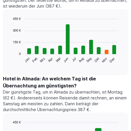
günstigsten. Der teuerste Monat, um in Almada zu übernachten,
ist wiederum der Juni (387 €).
450 €
Bar
Chart
graphic.
chart
300 €
with
12
150 €
bars.
0
Das
Jan
Feb
Mrz
Apr
Mai
Jun
Jul
Aug
Sep
Okt
Nov
Dez
folgende
End
of
Diagramm
interactive
zeigt
chart
den
Hotel in Almada: An welchem Tag ist die
durchschnittlichen
Übernachtung am günstigsten?
Zimmerpreis
Der günstigste Tag, um in Almada zu übernachten, ist Montag
im
(62 €). Andererseits können Reisende damit rechnen, an einem
jeweiligen
Samstag am meisten zu zahlen. Dann beträgt der
Monat
durchschnittliche Übernachtungspreis 387 €.
an.
Das
Diagramm
450 €
hat
Bar
Chart