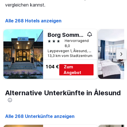
Diagramm
vergleichen kannst.
hat
1
Y-
Alle 268 Hotels anzeigen
Achse,
die
Borg Sommerhotell
den
3 Sterne
Hervorragend
durchschnittlichen
8,0
Zimmerpreis
Løypevegen 1, Ålesund, Møre og Romsdal, Norwegen
anzeigt
13,3 km vom Stadtzentrum
104 €
Zum
Angebot
Alternative Unterkünfte in Ålesund
Alle 268 Unterkünfte anzeigen