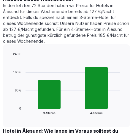
heute
die
In den letzten 72 Stunden haben wir Preise für Hotels in
Nacht
den
Ålesund für dieses Wochenende bereits ab 127 €/Nacht
in
durchschnittlichen
entdeckt. Falls du speziell nach einem 3-Sterne-Hotel für
den
Zimmerpreis
dieses Wochenende suchst: Unsere Nutzer haben Preise schon
letzten
anzeigt.
ab 127 €/Nacht gefunden. Für ein 4-Sterne-Hotel in Ålesund
3
betrug der günstigste kürzlich gefundene Preis 185 €/Nacht für
Tagen
dieses Wochenende.
gefunden
wurde,
aggregiert
240 €
nach
Bar
Chart
Sternebewertung.
graphic.
chart
with
Das
160 €
2
Diagramm
bars.
hat
1
80 €
Das
X-
folgende
Achse,
Diagramm
die
zeigt
0
die
3-Sterne
4-Sterne
den
End
Hotelkategorien
of
durchschnittlichen
nach
interactive
Zimmerpreis
chart
Sternen
für
Hotel in Ålesund: Wie lange im Voraus solltest du
anzeigt