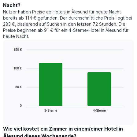
durchschnittlichen
1
Nacht?
Preis
Y-
Nutzer haben Preise ab Hotels in Ålesund für heute Nacht
eines
Achse,
bereits ab 114 € gefunden. Der durchschnittliche Preis liegt bei
Zimmers
die
283 €, basierend auf Suchen in den letzten 72 Stunden. Die
für
den
Preise beginnen ab 91 € für ein 4-Sterne-Hotel in Ålesund für
den
durchschnittlichen
heute Nacht.
jeweiligen
Zimmerpreis
Wochentag.
anzeigt.
Das
150 €
Diagramm
Bar
Chart
hat
graphic.
chart
1
with
100 €
2
X-
bars.
Achse,
die
50 €
Das
die
folgende
Wochentage
Diagramm
anzeigt.
zeigt
0
Das
3-Sterne
4-Sterne
den
End
Diagramm
of
durchschnittlichen
hat
interactive
Zimmerpreis,
chart
1
der
Wie viel kostet ein Zimmer in einem/einer Hotel in
Y-
für
Achse,
Ålesund dieses Wochenende?