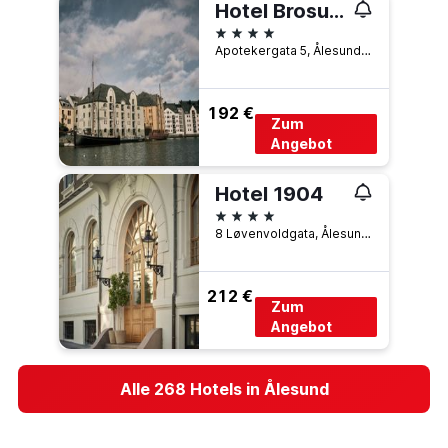
Hotel Brosundet, an Ascend Collection Hotel
4 Sterne
Apotekergata 5, Ålesund, Møre og Romsdal, Norwegen
192 €
Zum
Angebot
Hotel 1904
4 Sterne
8 Løvenvoldgata, Ålesund, Møre og Romsdal, Norwegen
212 €
Zum
Angebot
Alle 268 Hotels in Ålesund