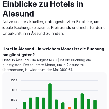
Einblicke zu Hotels in
Ålesund
Nutze unsere aktuellen, datengestützten Einblicke, um
ideale Buchungszeiträume, Preistrends und mehr für deine
Unterkunft in in Ålesund zu finden.
Hotel in Ålesund – in welchem Monat ist die Buchung
am günstigsten?
Hotel in Ålesund – im August (47 €) ist die Buchung am
günstigsten. Der teuerste Monat, um in Ålesund zu
übernachten, ist wiederum der Mai (409 €).
450 €
Bar
Chart
graphic.
chart
300 €
with
12
150 €
bars.