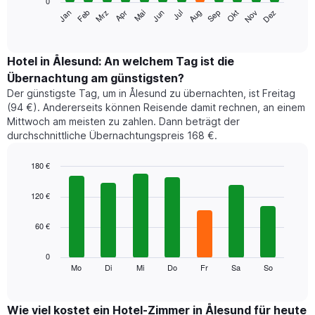
0
Das
Jan
Feb
Mrz
Apr
Mai
Jun
Jul
Aug
Sep
Okt
Nov
Dez
folgende
End
of
Diagramm
interactive
zeigt
chart
den
Hotel in Ålesund: An welchem Tag ist die
durchschnittlichen
Übernachtung am günstigsten?
Zimmerpreis
Der günstigste Tag, um in Ålesund zu übernachten, ist Freitag
im
(94 €). Andererseits können Reisende damit rechnen, an einem
jeweiligen
Mittwoch am meisten zu zahlen. Dann beträgt der
Monat
durchschnittliche Übernachtungspreis 168 €.
an.
Das
Diagramm
180 €
hat
Bar
Chart
1
graphic.
chart
120 €
with
X-
7
Achse,
60 €
bars.
die
die
Das
0
Monate
folgende
Mo
Di
Mi
Do
Fr
Sa
So
End
anzeigt.
of
Diagramm
Das
interactive
zeigt
chart
Diagramm
den
Wie viel kostet ein Hotel-Zimmer in Ålesund für heute
hat