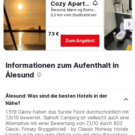
Cozy Apartment in Central Alesund Close to Everything
Ålesund, Møre og Romsdal, Norwegen
0,0 km vom Stadtzentrum
73 €
Zum Angebot
Informationen zum Aufenthalt in
Ålesund
Ålesund: Was sind die besten Hotels in der
Nähe?
1.519 Gäste haben das Sunde Fjord durchschnittlich mit
7,9/10 bewertet. Sjøholt Camping ist vielleicht auch eine
Alternative mit einer Bewertung von 7,1/10 durch 802
Gäste. Finnøy Bryggehotell - by Classic Norway Hotels
könnte auch eine gute Option sein mit einer Bewertung