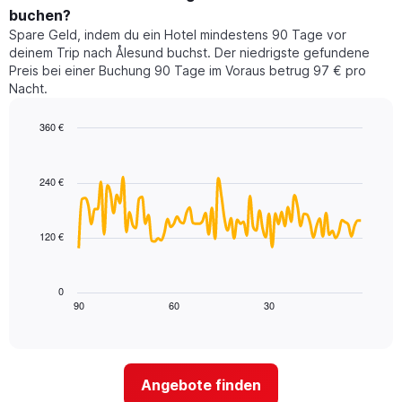
dieses
buchen?
Das
Wochenende
Diagramm
Spare Geld, indem du ein Hotel mindestens 90 Tage vor
in
hat
deinem Trip nach Ålesund buchst. Der niedrigste gefundene
den
1
Preis bei einer Buchung 90 Tage im Voraus betrug 97 € pro
letzten
Y-
Nacht.
3
Achse,
Tagen,
die
360 €
aggregiert
den
nach
Line
Chart
durchschnittlichen
graphic.
chart
Sternebewertung.
Zimmerpreis
with
Das
240 €
für
90
Diagramm
heute
data
hat
points.
Nacht
1
in
120 €
X-
Das
den
Achse,
folgende
letzten
die
Diagramm
3
0
die
zeigt,
Tagen
90
60
30
End
Hotelkategorien
of
wie
anzeigt.
interactive
nach
sich
chart
Sternen
der
anzeigt
Preis
Das
Angebote finden
für
Diagramm