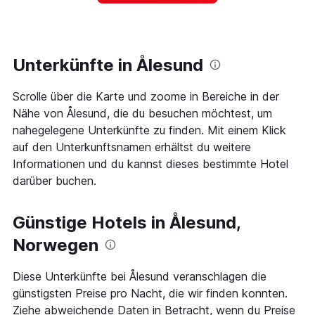
ein
hat
Zimmer
1
ändert,
Y-
je
Achse,
näher
Unterkünfte in Ålesund
die
das
den
Aufenthaltsdatum
durchschnittlichen
Scrolle über die Karte und zoome in Bereiche in der
rückt.
Zimmerpreis
Das
Nähe von Ålesund, die du besuchen möchtest, um
an
Diagramm
nahegelegene Unterkünfte zu finden. Mit einem Klick
diesem
hat
Wochenende
auf den Unterkunftsnamen erhältst du weitere
1
anzeigt,
Informationen und du kannst dieses bestimmte Hotel
X-
der
Achse,
darüber buchen.
in
die
den
die
letzten
Anzahl
Günstige Hotels in Ålesund,
3
der
Tagen
Norwegen
Tage
gefunden
vor
wurde.
dem
Diese Unterkünfte bei Ålesund veranschlagen die
Aufenthalt
günstigsten Preise pro Nacht, die wir finden konnten.
anzeigt
Ziehe abweichende Daten in Betracht, wenn du Preise
Das