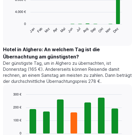
with
12
4.000 €
bars.
0
Das
Jan
Feb
Mrz
Apr
Mai
Jun
Jul
Aug
Sep
Okt
Nov
Dez
folgende
End
of
Diagramm
interactive
zeigt
chart
den
Hotel in Alghero: An welchem Tag ist die
durchschnittlichen
Übernachtung am günstigsten?
Zimmerpreis
Der günstigste Tag, um in Alghero zu übernachten, ist
im
Donnerstag (165 €). Andererseits können Reisende damit
jeweiligen
rechnen, an einem Samstag am meisten zu zahlen. Dann beträgt
Monat
der durchschnittliche Übernachtungspreis 278 €.
an.
Das
Diagramm
300 €
hat
Bar
Chart
1
graphic.
chart
200 €
with
X-
7
Achse,
100 €
bars.
die
die
Das
0
Monate