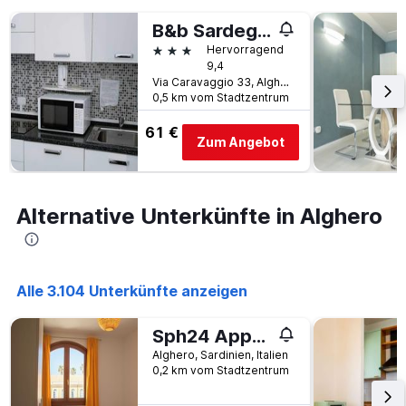
B&b Sardegna Sole E Mare
3 Sterne
Hervorragend
9,4
Via Caravaggio 33, Alghero, Sardinien, Italien
0,5 km vom Stadtzentrum
61 €
Zum Angebot
Alternative Unterkünfte in Alghero
Alle 3.104 Unterkünfte anzeigen
Sph24 Appartamento Alghero Via Mazzini
Alghero, Sardinien, Italien
0,2 km vom Stadtzentrum