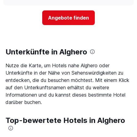
nach
sich
chart
Sternen
der
anzeigt
Preis
Das
Angebote finden
für
Diagramm
ein
hat
Zimmer
1
ändert,
Y-
je
Achse,
näher
Unterkünfte in Alghero
die
das
den
Aufenthaltsdatum
durchschnittlichen
Nutze die Karte, um Hotels nahe Alghero oder
rückt.
Zimmerpreis
Das
Unterkünfte in der Nähe von Sehenswürdigkeiten zu
an
Diagramm
entdecken, die du besuchen möchtest. Mit einem Klick
diesem
hat
Wochenende
auf den Unterkunftsnamen erhältst du weitere
1
anzeigt,
Informationen und du kannst dieses bestimmte Hotel
X-
der
Achse,
darüber buchen.
in
die
den
die
letzten
Anzahl
Top-bewertete Hotels in Alghero
3
der
Tagen
Tage
gefunden
vor