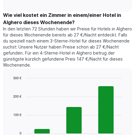
of
durchschnittlichen
hat
interactive
Zimmerpreis,
chart
1
der
Wie viel kostet ein Zimmer in einem/einer Hotel in
Y-
für
Achse,
Alghero dieses Wochenende?
heute
die
In den letzten 72 Stunden haben wir Preise für Hotels in Alghero
Nacht
den
für dieses Wochenende bereits ab 27 €/Nacht entdeckt. Falls
in
durchschnittlichen
du speziell nach einem 3-Sterne-Hotel für dieses Wochenende
den
Zimmerpreis
suchst: Unsere Nutzer haben Preise schon ab 27 €/Nacht
letzten
anzeigt.
gefunden. Für ein 4-Sterne-Hotel in Alghero betrug der
3
günstigste kürzlich gefundene Preis 147 €/Nacht für dieses
Tagen
Wochenende.
gefunden
wurde,
aggregiert
300 €
nach
Bar
Chart
Sternebewertung.
graphic.
chart
with
Das
200 €
3
Diagramm
bars.
hat
1
100 €
Das
X-
folgende
Achse,
Diagramm
die
zeigt
0
die