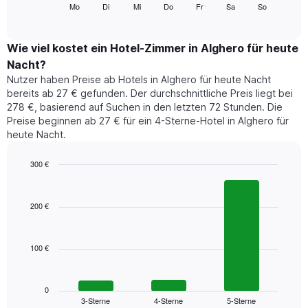
folgende
Mo
Di
Mi
Do
Fr
Sa
So
End
anzeigt.
of
Diagramm
Das
interactive
zeigt
chart
Diagramm
den
Wie viel kostet ein Hotel-Zimmer in Alghero für heute
hat
durchschnittlichen
1
Nacht?
Preis
Y-
Nutzer haben Preise ab Hotels in Alghero für heute Nacht
eines
Achse,
bereits ab 27 € gefunden. Der durchschnittliche Preis liegt bei
Zimmers
die
278 €, basierend auf Suchen in den letzten 72 Stunden. Die
für
den
Preise beginnen ab 27 € für ein 4-Sterne-Hotel in Alghero für
den
durchschnittlichen
heute Nacht.
jeweiligen
Zimmerpreis
Wochentag.
anzeigt.
Das
300 €
Diagramm
Bar
Chart
hat
graphic.
chart
1
with
200 €
3
X-
bars.
Achse,
die
100 €
Das
die
folgende
Wochentage
Diagramm
anzeigt.
zeigt
0
Das
3-Sterne
4-Sterne
5-Sterne
den
End
Diagramm