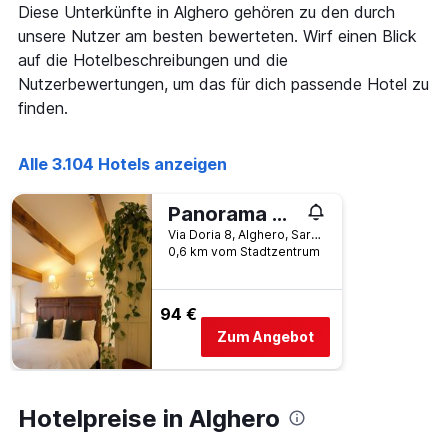
wurde.
Diese Unterkünfte in Alghero gehören zu den durch
dem
Aufenthalt
unsere Nutzer am besten bewerteten. Wirf einen Blick
anzeigt
auf die Hotelbeschreibungen und die
Das
Nutzerbewertungen, um das für dich passende Hotel zu
Diagramm
finden.
hat
1
Y-
Alle 3.104 Hotels anzeigen
Achse,
die
den
Panorama Guest House
durchschnittlichen
Via Doria 8, Alghero, Sardinien, Italien
Zimmerpreis
0,6 km vom Stadtzentrum
anzeigt
94 €
Zum Angebot
Hotelpreise in Alghero