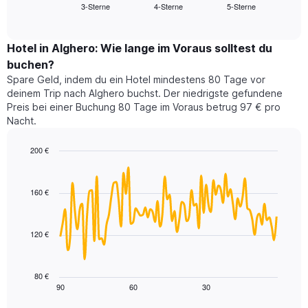
3-Sterne
4-Sterne
5-Sterne
den
End
Hotelkategorien
of
durchschnittlichen
nach
interactive
Zimmerpreis
chart
Sternen
für
Hotel in Alghero: Wie lange im Voraus solltest du
anzeigt
dieses
buchen?
Das
Wochenende
Diagramm
Spare Geld, indem du ein Hotel mindestens 80 Tage vor
in
hat
deinem Trip nach Alghero buchst. Der niedrigste gefundene
den
1
Preis bei einer Buchung 80 Tage im Voraus betrug 97 € pro
letzten
Y-
Nacht.
3
Achse,
Tagen,
die
200 €
aggregiert
den
nach
Line
Chart
durchschnittlichen
graphic.
chart
Sternebewertung.
Zimmerpreis
with
Das
160 €
für
90
Diagramm
heute
data
hat
points.
Nacht
1
in
120 €
X-
Das
den
Achse,
folgende
letzten
die
Diagramm
3
80 €
die
zeigt,
Tagen
90
60
30
End
Hotelkategorien
of
wie
anzeigt.
interactive