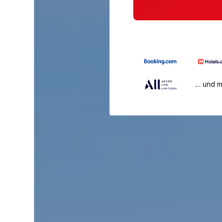
… und 