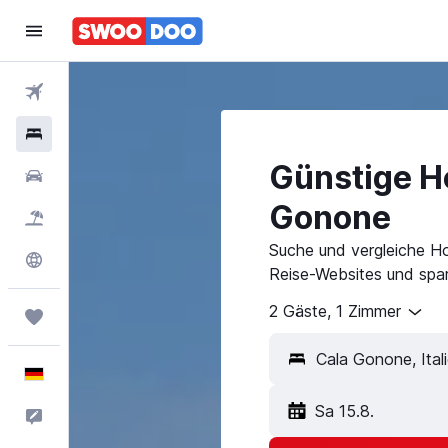
Flüge
Hotels
Günstige Ho
Mietwagen
Gonone
Pauschalreisen
Suche und vergleiche H
Explore
Reise-Websites und spar
2 Gäste, 1 Zimmer
Trips
Deutsch
Sa 15.8.
Feedback