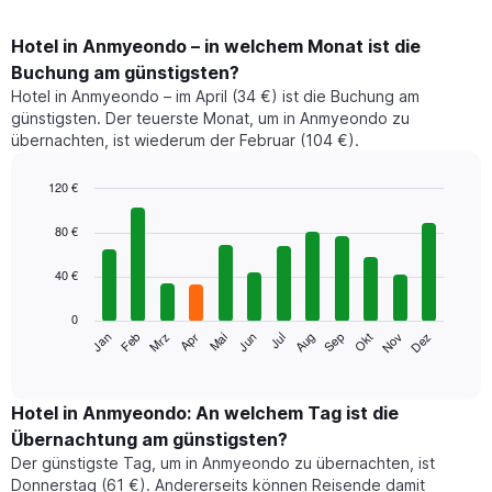
Hotel in Anmyeondo – in welchem Monat ist die
Buchung am günstigsten?
Hotel in Anmyeondo – im April (34 €) ist die Buchung am
günstigsten. Der teuerste Monat, um in Anmyeondo zu
übernachten, ist wiederum der Februar (104 €).
120 €
Bar
Chart
graphic.
chart
80 €
with
12
40 €
bars.
0
Das
Jan
Feb
Mrz
Apr
Mai
Jun
Jul
Aug
Sep
Okt
Nov
Dez
folgende
End
of
Diagramm
interactive
zeigt
chart
den
Hotel in Anmyeondo: An welchem Tag ist die
durchschnittlichen
Übernachtung am günstigsten?
Zimmerpreis
Der günstigste Tag, um in Anmyeondo zu übernachten, ist
im
Donnerstag (61 €). Andererseits können Reisende damit
jeweiligen