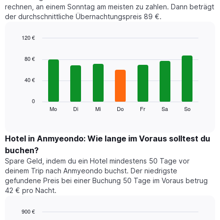
rechnen, an einem Sonntag am meisten zu zahlen. Dann beträgt
Monat
der durchschnittliche Übernachtungspreis 89 €.
an.
Das
Diagramm
120 €
hat
Bar
Chart
1
graphic.
chart
80 €
with
X-
7
Achse,
40 €
bars.
die
die
Das
0
Monate
folgende
Mo
Di
Mi
Do
Fr
Sa
So
End
anzeigt.
of
Diagramm
Das
interactive
zeigt
chart
Diagramm
den
Hotel in Anmyeondo: Wie lange im Voraus solltest du
hat
durchschnittlichen
1
buchen?
Preis
Y-
Spare Geld, indem du ein Hotel mindestens 50 Tage vor
eines
Achse,
deinem Trip nach Anmyeondo buchst. Der niedrigste
Zimmers
die
gefundene Preis bei einer Buchung 50 Tage im Voraus betrug
für
den
42 € pro Nacht.
den
durchschnittlichen
jeweiligen
Zimmerpreis
Wochentag.
900 €
anzeigt.