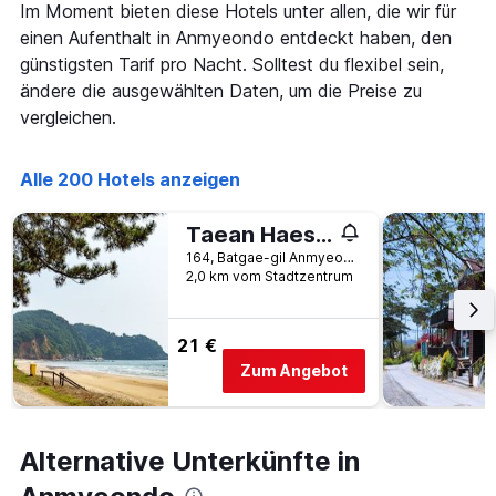
Im Moment bieten diese Hotels unter allen, die wir für
Diagramm
einen Aufenthalt in Anmyeondo entdeckt haben, den
hat
1
günstigsten Tarif pro Nacht. Solltest du flexibel sein,
X-
ändere die ausgewählten Daten, um die Preise zu
Achse,
vergleichen.
die
die
Anzahl
Alle 200 Hotels anzeigen
der
Tage
vor
Taean Haesonghyanggi Pension
dem
164, Batgae-gil Anmyeon-eup, Anmyeondo, Südkorea
Aufenthalt
2,0 km vom Stadtzentrum
anzeigt
Das
Diagramm
21 €
hat
Zum Angebot
1
Y-
Achse,
die
Alternative Unterkünfte in
den
durchschnittlichen