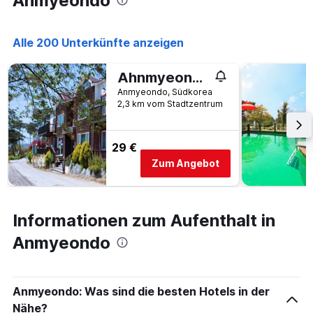
Anmyeondo
Zimmerpreis
anzeigt
Alle 200 Unterkünfte anzeigen
Ahnmyeondo green house
Anmyeondo, Südkorea
2,3 km vom Stadtzentrum
29 €
Zum Angebot
Informationen zum Aufenthalt in
Anmyeondo
Anmyeondo: Was sind die besten Hotels in der
Nähe?