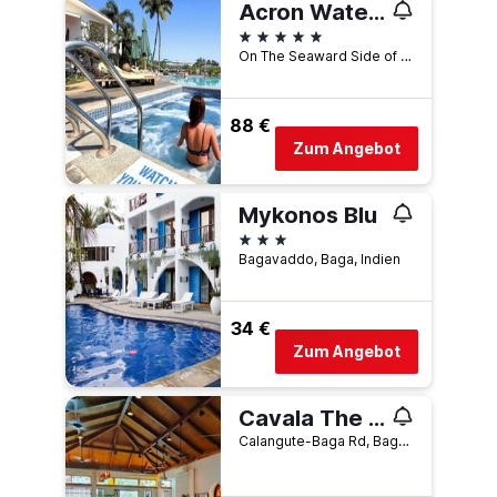
Acron Waterfront Resort
5 Sterne
On The Seaward Side of The Baga Bridge, 0, Baga, Indien
88 €
Zum Angebot
Mykonos Blu
3 Sterne
Bagavaddo, Baga, Indien
34 €
Zum Angebot
Cavala The Seaside Resort
Calangute-Baga Rd, Baga, Indien