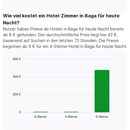
of
Diagramm
Das
interactive
zeigt
chart
Diagramm
den
Wie viel kostet ein Hotel-Zimmer in Baga für heute
hat
durchschnittlichen
1
Nacht?
Preis
Y-
Nutzer haben Preise ab Hotels in Baga für heute Nacht bereits
eines
Achse,
ab 8 € gefunden. Der durchschnittliche Preis liegt bei 43 €,
Zimmers
die
basierend auf Suchen in den letzten 72 Stunden. Die Preise
für
den
beginnen ab 9 € für ein 4-Sterne-Hotel in Baga für heute Nacht.
den
durchschnittlichen
jeweiligen
Zimmerpreis
Wochentag.
600 €
anzeigt.
Das
Bar
Chart
Diagramm
graphic.
chart
with
hat
400 €
3
1
bars.
X-
Achse,
200 €
Das
die
folgende
die
Diagramm
Wochentage
zeigt
0
anzeigt.
3-Sterne
4-Sterne
5-Sterne
den
End
Das
of
durchschnittlichen
Diagramm
interactive
Zimmerpreis,
chart