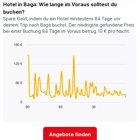
nach
für
Hotel in Baga: Wie lange im Voraus solltest du
Sternen
dieses
buchen?
anzeigt
Wochenende
Das
Spare Geld, indem du ein Hotel mindestens 84 Tage vor
in
Diagramm
deinem Trip nach Baga buchst. Der niedrigste gefundene Preis
den
hat
bei einer Buchung 84 Tage im Voraus betrug 10 € pro Nacht.
letzten
1
3
Y-
180 €
Tagen,
Achse,
aggregiert
Line
Chart
die
graphic.
chart
nach
den
with
Sternebewertung.
120 €
durchschnittlichen
90
Das
Zimmerpreis
data
Diagramm
points.
für
hat
60 €
heute
1
Das
Nacht
X-
folgende
in
Achse,
Diagramm
den
0
die
zeigt,
90
60
30
letzten
End
die
of
wie
3
interactive
Hotelkategorien
sich
Tagen
chart
nach
der
anzeigt.
Sternen
Preis
Angebote finden
anzeigt
für