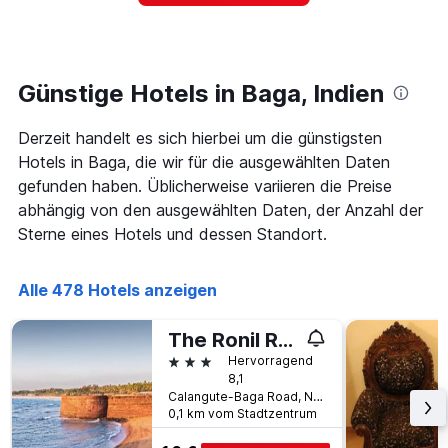
Das
ein
Diagramm
Zimmer
hat
ändert,
1
je
Y-
näher
Günstige Hotels in Baga, Indien
Achse,
das
die
Aufenthaltsdatum
den
Derzeit handelt es sich hierbei um die günstigsten
rückt.
durchschnittlichen
Das
Hotels in Baga, die wir für die ausgewählten Daten
Zimmerpreis
Diagramm
gefunden haben. Üblicherweise variieren die Preise
an
hat
abhängig von den ausgewählten Daten, der Anzahl der
diesem
1
Wochenende
Sterne eines Hotels und dessen Standort.
X-
anzeigt,
Achse,
der
die
in
Alle 478 Hotels anzeigen
die
den
Anzahl
letzten
der
The Ronil Royale Hotel
3
Tage
3 Sterne
Tagen
Hervorragend
vor
8,1
gefunden
dem
Calangute-Baga Road, North Goa, Baga, Indien
wurde.
Aufenthalt
0,1 km vom Stadtzentrum
anzeigt
Das