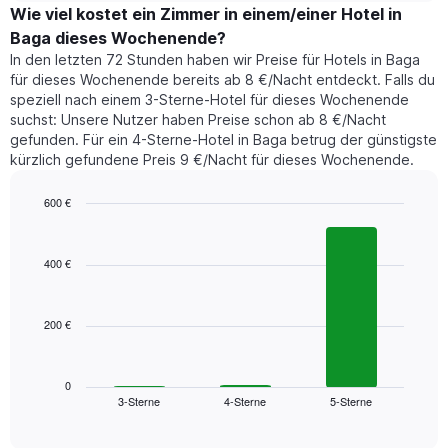
hat
der
Wie viel kostet ein Zimmer in einem/einer Hotel in
1
für
Baga dieses Wochenende?
Y-
heute
Achse,
In den letzten 72 Stunden haben wir Preise für Hotels in Baga
Nacht
die
für dieses Wochenende bereits ab 8 €/Nacht entdeckt. Falls du
in
den
speziell nach einem 3-Sterne-Hotel für dieses Wochenende
den
durchschnittlichen
suchst: Unsere Nutzer haben Preise schon ab 8 €/Nacht
letzten
Zimmerpreis
gefunden. Für ein 4-Sterne-Hotel in Baga betrug der günstigste
3
anzeigt.
kürzlich gefundene Preis 9 €/Nacht für dieses Wochenende.
Tagen
gefunden
wurde,
600 €
aggregiert
Bar
Chart
nach
graphic.
chart
with
Sternebewertung.
400 €
3
Das
bars.
Diagramm
hat
200 €
Das
1
folgende
X-
Diagramm
Achse,
zeigt
0
die
3-Sterne
4-Sterne
5-Sterne
den
End
die
of
durchschnittlichen
Hotelkategorien
interactive
Zimmerpreis
chart