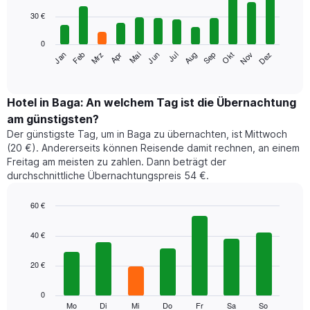
12
30 €
bars.
0
Das
Jan
Feb
Mrz
Apr
Mai
Jun
Jul
Aug
Sep
Okt
Nov
Dez
folgende
End
of
Diagramm
interactive
zeigt
chart
den
Hotel in Baga: An welchem Tag ist die Übernachtung
durchschnittlichen
am günstigsten?
Zimmerpreis
Der günstigste Tag, um in Baga zu übernachten, ist Mittwoch
im
(20 €). Andererseits können Reisende damit rechnen, an einem
jeweiligen
Freitag am meisten zu zahlen. Dann beträgt der
Monat
durchschnittliche Übernachtungspreis 54 €.
an.
Das
Diagramm
60 €
hat
Bar
Chart
1
graphic.
chart
40 €
with
X-
7
Achse,
20 €
bars.
die
die
Das
0
Monate
folgende
Mo
Di
Mi
Do
Fr
Sa
So
End
anzeigt.