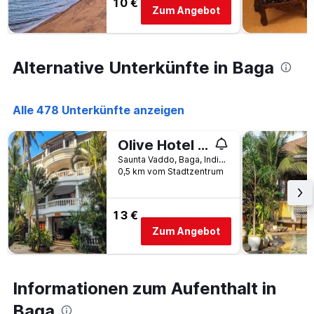
10 €
Diagramm
Zum Angebot
hat
1
Y-
Achse,
Alternative Unterkünfte in Baga
die
den
durchschnittlichen
Alle 478 Unterkünfte anzeigen
Zimmerpreis
anzeigt
Olive Hotel Alidia Beach Resort by Embassy Group
Saunta Vaddo, Baga, Indien
0,5 km vom Stadtzentrum
13 €
Zum Angebot
Informationen zum Aufenthalt in
Baga