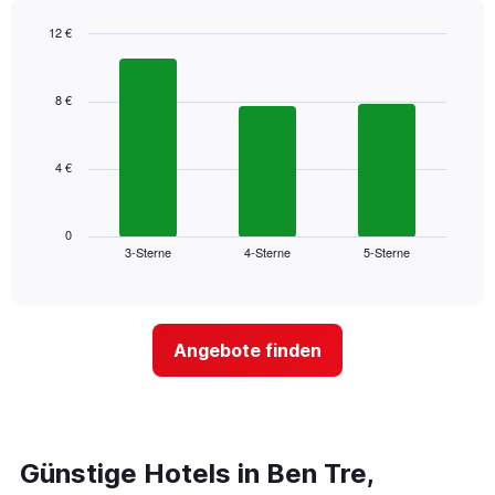
wurde,
aggregiert
12 €
nach
Bar
Chart
Sternebewertung.
graphic.
chart
with
Das
8 €
3
Diagramm
bars.
hat
1
4 €
Das
X-
folgende
Achse,
Diagramm
die
zeigt
0
die
3-Sterne
4-Sterne
5-Sterne
den
End
Hotelkategorien
of
durchschnittlichen
nach
interactive
Zimmerpreis
chart
Sternen
für
anzeigt
dieses
Das
Angebote finden
Wochenende
Diagramm
in
hat
den
1
letzten
Y-
3
Achse,
Tagen,
Günstige Hotels in Ben Tre,
die
aggregiert
den