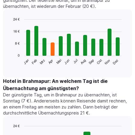
günstigsten. Der teuerste Monat, um in Brahmapur zu
übernachten, ist wiederum der Februar (20 €).
24 €
Bar
Chart
graphic.
chart
16 €
with
12
8 €
bars.
0
Das
Jan
Feb
Mrz
Apr
Mai
Jun
Jul
Aug
Sep
Okt
Nov
Dez
folgende
End
of
Diagramm
interactive
zeigt
chart
den
Hotel in Brahmapur: An welchem Tag ist die
durchschnittlichen
Übernachtung am günstigsten?
Zimmerpreis
Der günstigste Tag, um in Brahmapur zu übernachten, ist
im
Sonntag (7 €). Andererseits können Reisende damit rechnen,
jeweiligen
an einem Freitag am meisten zu zahlen. Dann beträgt der
Monat
durchschnittliche Übernachtungspreis 21 €.
an.
Das
Diagramm
24 €
hat
Bar
Chart