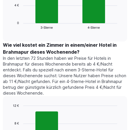
die
4 €
Das
die
folgende
Wochentage
Diagramm
anzeigt.
zeigt
0
Das
3-Sterne
4-Sterne
den
End
Diagramm
of
durchschnittlichen
hat
interactive
Zimmerpreis,
chart
1
der
Wie viel kostet ein Zimmer in einem/einer Hotel in
Y-
für
Achse,
Brahmapur dieses Wochenende?
heute
die
In den letzten 72 Stunden haben wir Preise für Hotels in
Nacht
den
Brahmapur für dieses Wochenende bereits ab 4 €/Nacht
in
durchschnittlichen
entdeckt. Falls du speziell nach einem 3-Sterne-Hotel für
den
Zimmerpreis
dieses Wochenende suchst: Unsere Nutzer haben Preise schon
letzten
anzeigt.
ab 11 €/Nacht gefunden. Für ein 4-Sterne-Hotel in Brahmapur
3
betrug der günstigste kürzlich gefundene Preis 4 €/Nacht für
Tagen
dieses Wochenende.
gefunden
wurde,
aggregiert
12 €
nach
Bar
Chart
Sternebewertung.
graphic.
chart
with
Das
8 €
2
Diagramm