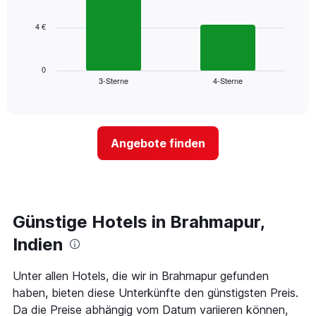
bars.
hat
1
4 €
Das
X-
folgende
Achse,
Diagramm
die
zeigt
0
die
3-Sterne
4-Sterne
den
End
Hotelkategorien
of
durchschnittlichen
nach
interactive
Zimmerpreis
chart
Sternen
für
anzeigt
dieses
Das
Angebote finden
Wochenende
Diagramm
in
hat
den
1
letzten
Y-
3
Achse,
Tagen,
Günstige Hotels in Brahmapur,
die
aggregiert
den
Indien
nach
durchschnittlichen
Sternebewertung.
Zimmerpreis
Das
für
Unter allen Hotels, die wir in Brahmapur gefunden
Diagramm
heute
haben, bieten diese Unterkünfte den günstigsten Preis.
hat
Nacht
Da die Preise abhängig vom Datum variieren können,
1
in