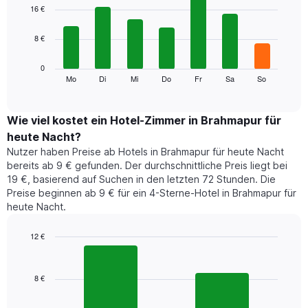
1
graphic.
chart
16 €
with
X-
7
Achse,
8 €
bars.
die
die
Das
0
Monate
folgende
Mo
Di
Mi
Do
Fr
Sa
So
End
anzeigt.
of
Diagramm
Das
interactive
zeigt
chart
Diagramm
den
Wie viel kostet ein Hotel-Zimmer in Brahmapur für
hat
durchschnittlichen
1
heute Nacht?
Preis
Y-
Nutzer haben Preise ab Hotels in Brahmapur für heute Nacht
eines
Achse,
bereits ab 9 € gefunden. Der durchschnittliche Preis liegt bei
Zimmers
die
19 €, basierend auf Suchen in den letzten 72 Stunden. Die
für
den
Preise beginnen ab 9 € für ein 4-Sterne-Hotel in Brahmapur für
den
durchschnittlichen
heute Nacht.
jeweiligen
Zimmerpreis
Wochentag.
anzeigt.
Das
12 €
Diagramm
Bar
Chart
hat
graphic.
chart
1
with
8 €
2
X-
bars.
Achse,