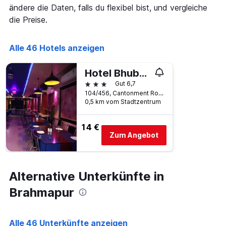
X-
ändere die Daten, falls du flexibel bist, und vergleiche
den
Achse,
letzten
die Preise.
die
3
die
Tagen
Hotelkategorien
anzeigt.
Alle 46 Hotels anzeigen
nach
Sternen
Hotel Bhubaneswari Classic
anzeigt
Das
3 Sterne
Gut 6,7
Diagramm
104/456, Cantonment Road, Brahmapur, Indien
hat
0,5 km vom Stadtzentrum
1
Y-
14 €
Achse,
Zum Angebot
die
den
durchschnittlichen
Zimmerpreis
Alternative Unterkünfte in
an
diesem
Brahmapur
Wochenende
anzeigt,
der
Alle 46 Unterkünfte anzeigen
in