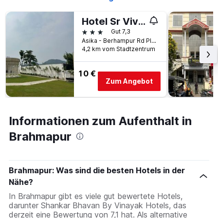
den
letzten
Hotel Sr Vivanta,brahmapur
3
3 Sterne
Gut 7,3
Tagen
Asika - Berhampur Rd Plot no. 229/1168, Brahmapur, Indien
gefunden
4,2 km vom Stadtzentrum
wurde.
10 €
Zum Angebot
Informationen zum Aufenthalt in
Brahmapur
Brahmapur: Was sind die besten Hotels in der
Nähe?
In Brahmapur gibt es viele gut bewertete Hotels,
darunter Shankar Bhavan By Vinayak Hotels, das
derzeit eine Bewertung von 7,1 hat. Als alternative