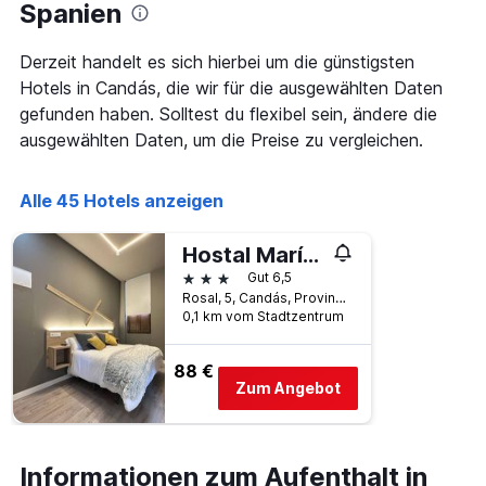
Das
Spanien
Diagramm
hat
Derzeit handelt es sich hierbei um die günstigsten
1
Hotels in Candás, die wir für die ausgewählten Daten
X-
Achse,
gefunden haben. Solltest du flexibel sein, ändere die
die
ausgewählten Daten, um die Preise zu vergleichen.
die
Wochentage
anzeigt.
Alle 45 Hotels anzeigen
Das
Diagramm
Hostal María Felisa
hat
1
3 Sterne
Gut 6,5
Y-
Rosal, 5, Candás, Provinz Asturien, Spanien
Achse,
0,1 km vom Stadtzentrum
die
den
88 €
durchschnittlichen
Zum Angebot
Zimmerpreis
anzeigt.
Informationen zum Aufenthalt in