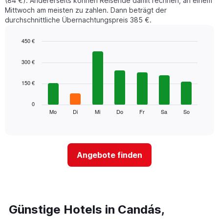
(84 €). Andererseits können Reisende damit rechnen, an einem
Mittwoch am meisten zu zahlen. Dann beträgt der
durchschnittliche Übernachtungspreis 385 €.
450 €
Bar
Chart
graphic.
chart
300 €
with
7
150 €
bars.
Das
0
folgende
Mo
Di
Mi
Do
Fr
Sa
So
End
of
Diagramm
interactive
zeigt
chart
den
durchschnittlichen
Angebote finden
Preis
eines
Zimmers
für
den
jeweiligen
Günstige Hotels in Candás,
Wochentag.