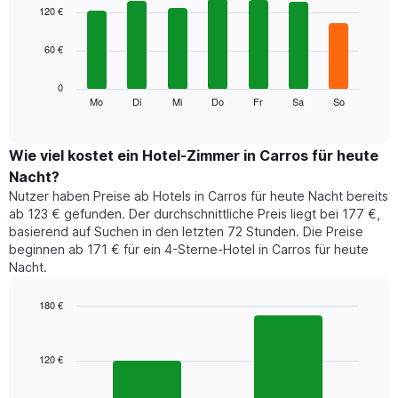
1
graphic.
chart
120 €
with
X-
7
Achse,
60 €
bars.
die
die
Das
0
Monate
folgende
Mo
Di
Mi
Do
Fr
Sa
So
End
anzeigt.
of
Diagramm
Das
interactive
zeigt
chart
Diagramm
den
Wie viel kostet ein Hotel-Zimmer in Carros für heute
hat
durchschnittlichen
1
Nacht?
Preis
Y-
Nutzer haben Preise ab Hotels in Carros für heute Nacht bereits
eines
Achse,
ab 123 € gefunden. Der durchschnittliche Preis liegt bei 177 €,
Zimmers
die
basierend auf Suchen in den letzten 72 Stunden. Die Preise
für
den
beginnen ab 171 € für ein 4-Sterne-Hotel in Carros für heute
den
durchschnittlichen
Nacht.
jeweiligen
Zimmerpreis
Wochentag.
anzeigt.
Das
180 €
Diagramm
Bar
Chart
hat
graphic.
chart
1
with
120 €
2
X-
bars.
Achse,