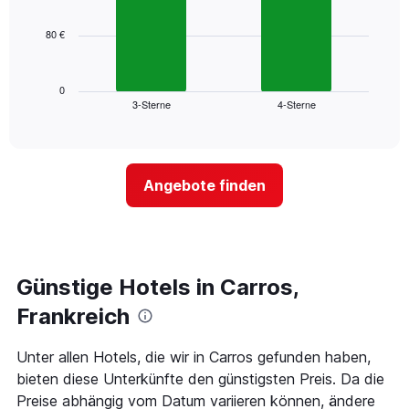
bars.
hat
1
80 €
Das
X-
folgende
Achse,
Diagramm
die
zeigt
0
die
3-Sterne
4-Sterne
den
End
Hotelkategorien
of
durchschnittlichen
nach
interactive
Zimmerpreis
chart
Sternen
für
anzeigt
dieses
Das
Angebote finden
Wochenende
Diagramm
in
hat
den
1
letzten
Y-
3
Achse,
Tagen,
Günstige Hotels in Carros,
die
aggregiert
den
Frankreich
nach
durchschnittlichen
Sternebewertung.
Zimmerpreis
Das
für
Unter allen Hotels, die wir in Carros gefunden haben,
Diagramm
heute
bieten diese Unterkünfte den günstigsten Preis. Da die
hat
Nacht
Preise abhängig vom Datum variieren können, ändere
1
in