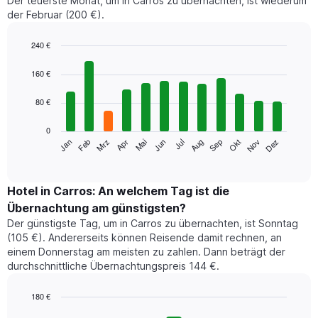
Der teuerste Monat, um in Carros zu übernachten, ist wiederum
der Februar (200 €).
240 €
Bar
Chart
graphic.
chart
160 €
with
12
80 €
bars.
0
Das
Jan
Feb
Mrz
Apr
Mai
Jun
Jul
Aug
Sep
Okt
Nov
Dez
folgende
End
of
Diagramm
interactive
zeigt
chart
den
Hotel in Carros: An welchem Tag ist die
durchschnittlichen
Übernachtung am günstigsten?
Zimmerpreis
Der günstigste Tag, um in Carros zu übernachten, ist Sonntag
im
(105 €). Andererseits können Reisende damit rechnen, an
jeweiligen
einem Donnerstag am meisten zu zahlen. Dann beträgt der
Monat
durchschnittliche Übernachtungspreis 144 €.
an.
Das
Diagramm
180 €
hat
Bar
Chart