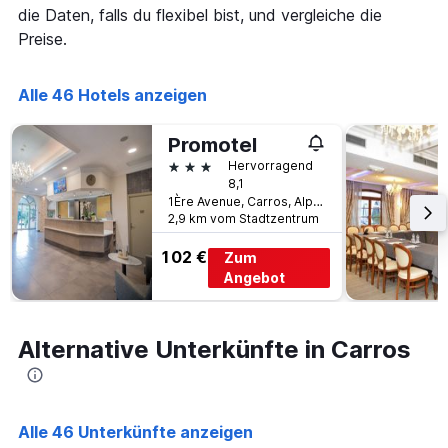
X-
die Daten, falls du flexibel bist, und vergleiche die
den
Achse,
letzten
Preise.
die
3
die
Tagen
Hotelkategorien
anzeigt.
Alle 46 Hotels anzeigen
nach
Sternen
Promotel
anzeigt
Das
3 Sterne
Hervorragend
Diagramm
8,1
hat
1Ère Avenue, Carros, Alpes-Maritimes, Frankreich
1
2,9 km vom Stadtzentrum
Y-
102 €
Achse,
Zum
die
Angebot
den
durchschnittlichen
Zimmerpreis
Alternative Unterkünfte in Carros
an
diesem
Wochenende
anzeigt,
der
Alle 46 Unterkünfte anzeigen
in