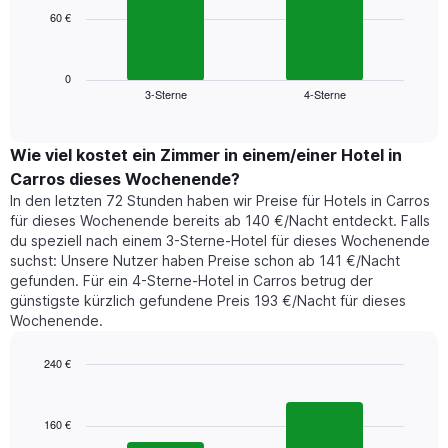
die
60 €
Das
die
folgende
Wochentage
Diagramm
anzeigt.
zeigt
0
Das
3-Sterne
4-Sterne
den
End
Diagramm
of
durchschnittlichen
hat
interactive
Zimmerpreis,
chart
1
der
Wie viel kostet ein Zimmer in einem/einer Hotel in
Y-
für
Achse,
Carros dieses Wochenende?
heute
die
In den letzten 72 Stunden haben wir Preise für Hotels in Carros
Nacht
den
für dieses Wochenende bereits ab 140 €/Nacht entdeckt. Falls
in
durchschnittlichen
du speziell nach einem 3-Sterne-Hotel für dieses Wochenende
den
Zimmerpreis
suchst: Unsere Nutzer haben Preise schon ab 141 €/Nacht
letzten
anzeigt.
gefunden. Für ein 4-Sterne-Hotel in Carros betrug der
3
günstigste kürzlich gefundene Preis 193 €/Nacht für dieses
Tagen
Wochenende.
gefunden
wurde,
aggregiert
240 €
nach
Bar
Chart
Sternebewertung.
graphic.
chart
with
Das
160 €
2
Diagramm