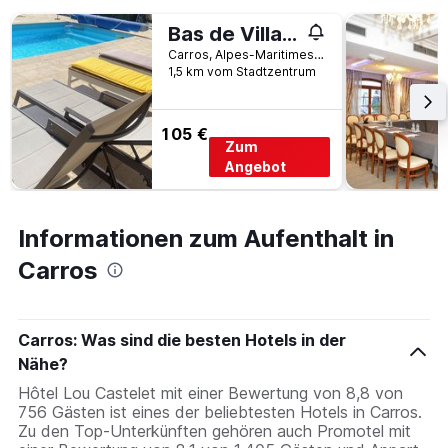
den
Bas de Villa à 15 min de Nice avec piscine
letzten
3
Carros, Alpes-Maritimes, Frankreich
1,5 km vom Stadtzentrum
Tagen
gefunden
wurde.
105 €
Zum
Angebot
Informationen zum Aufenthalt in
Carros
Carros: Was sind die besten Hotels in der
Nähe?
Hôtel Lou Castelet mit einer Bewertung von 8,8 von
756 Gästen ist eines der beliebtesten Hotels in Carros.
Zu den Top-Unterkünften gehören auch Promotel mit