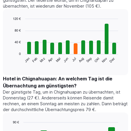
günstigsten. Der teuerste Monat, um in Chignahuapan zu
übernachten, ist wiederum der November (105 €).
120 €
Bar
Chart
graphic.
chart
80 €
with
12
40 €
bars.
0
Das
Jan
Feb
Mrz
Apr
Mai
Jun
Jul
Aug
Sep
Okt
Nov
Dez
folgende
End
of
Diagramm
interactive
zeigt
chart
den
Hotel in Chignahuapan: An welchem Tag ist die
durchschnittlichen
Übernachtung am günstigsten?
Zimmerpreis
Der günstigste Tag, um in Chignahuapan zu übernachten, ist
im
Donnerstag (27 €). Andererseits können Reisende damit
jeweiligen
rechnen, an einem Sonntag am meisten zu zahlen. Dann beträgt
Monat
der durchschnittliche Übernachtungspreis 79 €.
an.
Das
Diagramm
90 €
hat
Bar
Chart