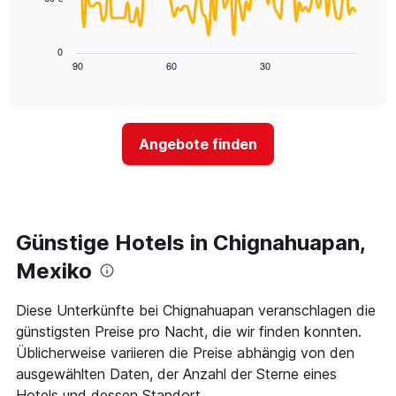
X-
Das
den
Achse,
folgende
letzten
die
Diagramm
3
0
die
zeigt,
Tagen
90
60
30
End
Hotelkategorien
of
wie
anzeigt.
interactive
nach
sich
chart
Sternen
der
anzeigt
Preis
Das
Angebote finden
für
Diagramm
ein
hat
Zimmer
1
ändert,
Y-
je
Achse,
näher
Günstige Hotels in Chignahuapan,
die
das
den
Aufenthaltsdatum
Mexiko
durchschnittlichen
rückt.
Zimmerpreis
Das
Diese Unterkünfte bei Chignahuapan veranschlagen die
an
Diagramm
diesem
günstigsten Preise pro Nacht, die wir finden konnten.
hat
Wochenende
1
Üblicherweise variieren die Preise abhängig von den
anzeigt,
X-
ausgewählten Daten, der Anzahl der Sterne eines
der
Achse,
Hotels und dessen Standort.
in