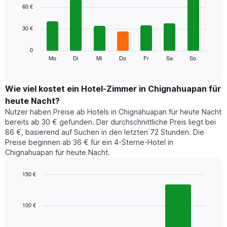
1
graphic.
chart
60 €
with
X-
7
Achse,
30 €
bars.
die
die
Das
0
Monate
folgende
Mo
Di
Mi
Do
Fr
Sa
So
End
anzeigt.
of
Diagramm
Das
interactive
zeigt
chart
Diagramm
den
Wie viel kostet ein Hotel-Zimmer in Chignahuapan für
hat
durchschnittlichen
1
heute Nacht?
Preis
Y-
Nutzer haben Preise ab Hotels in Chignahuapan für heute Nacht
eines
Achse,
bereits ab 30 € gefunden. Der durchschnittliche Preis liegt bei
Zimmers
die
86 €, basierend auf Suchen in den letzten 72 Stunden. Die
für
den
Preise beginnen ab 36 € für ein 4-Sterne-Hotel in
den
durchschnittlichen
Chignahuapan für heute Nacht.
jeweiligen
Zimmerpreis
Wochentag.
anzeigt.
Das
150 €
Diagramm
Bar
Chart
hat
graphic.
chart
1
with
100 €
3
X-
bars.
Achse,