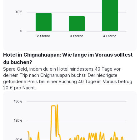
bars.
hat
1
40 €
Das
X-
folgende
Achse,
Diagramm
die
zeigt
0
die
2-Sterne
3-Sterne
4-Sterne
den
End
Hotelkategorien
of
durchschnittlichen
nach
interactive
Zimmerpreis
chart
Sternen
für
Hotel in Chignahuapan: Wie lange im Voraus solltest
anzeigt
dieses
du buchen?
Das
Wochenende
Diagramm
Spare Geld, indem du ein Hotel mindestens 40 Tage vor
in
hat
deinem Trip nach Chignahuapan buchst. Der niedrigste
den
1
gefundene Preis bei einer Buchung 40 Tage im Voraus betrug
letzten
Y-
20 € pro Nacht.
3
Achse,
Tagen,
die
180 €
aggregiert
den
nach
Line
Chart
durchschnittlichen
graphic.
chart
Sternebewertung.
Zimmerpreis
with
Das
120 €
für
90
Diagramm
heute
data
hat
points.
Nacht
1
in
60 €