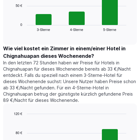
die
50 €
Das
die
folgende
Wochentage
Diagramm
anzeigt.
zeigt
0
Das
3-Sterne
4-Sterne
5-Sterne
den
End
Diagramm
of
durchschnittlichen
hat
interactive
Zimmerpreis,
chart
1
der
Wie viel kostet ein Zimmer in einem/einer Hotel in
Y-
für
Achse,
Chignahuapan dieses Wochenende?
heute
die
In den letzten 72 Stunden haben wir Preise für Hotels in
Nacht
den
Chignahuapan für dieses Wochenende bereits ab 33 €/Nacht
in
durchschnittlichen
entdeckt. Falls du speziell nach einem 3-Sterne-Hotel für
den
Zimmerpreis
dieses Wochenende suchst: Unsere Nutzer haben Preise schon
letzten
anzeigt.
ab 33 €/Nacht gefunden. Für ein 4-Sterne-Hotel in
3
Chignahuapan betrug der günstigste kürzlich gefundene Preis
Tagen
89 €/Nacht für dieses Wochenende.
gefunden
wurde,
aggregiert
120 €
nach
Bar
Chart
Sternebewertung.
graphic.
chart
with
Das
80 €
3
Diagramm