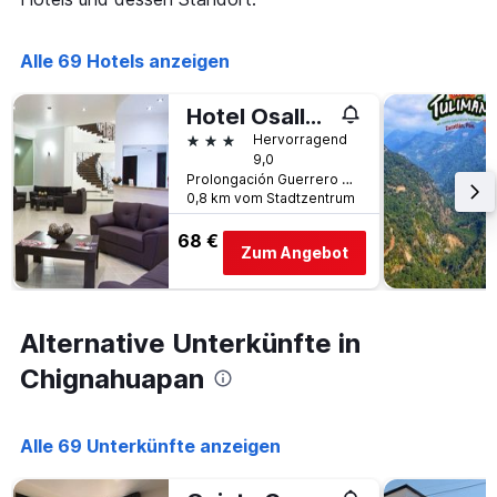
die
den
die
letzten
Anzahl
Alle 69 Hotels anzeigen
3
der
Tagen
Tage
gefunden
vor
Hotel Osalle Inn
wurde.
dem
3 Sterne
Hervorragend
Aufenthalt
9,0
anzeigt
Prolongación Guerrero # 25 Colonia Centro, Chignahuapan, Puebla, Mexiko
Das
0,8 km vom Stadtzentrum
Diagramm
hat
68 €
Zum Angebot
1
Y-
Achse,
die
Alternative Unterkünfte in
den
durchschnittlichen
Chignahuapan
Zimmerpreis
anzeigt
Alle 69 Unterkünfte anzeigen