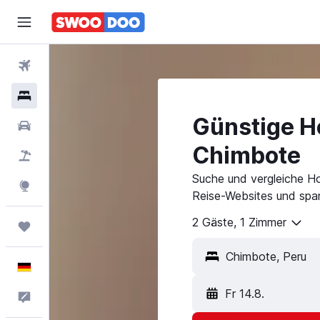
Flüge
Hotels
Günstige Ho
Mietwagen
Chimbote
Pauschalreisen
Suche und vergleiche Ho
Explore
Reise-Websites und spar
2 Gäste, 1 Zimmer
Trips
Deutsch
Fr 14.8.
Feedback