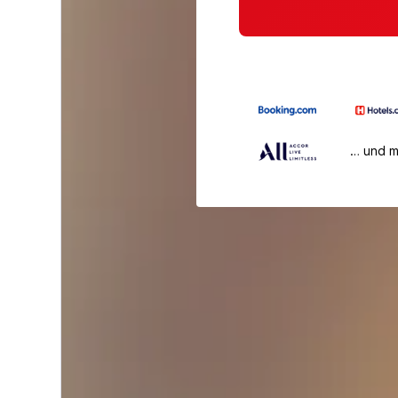
… und 