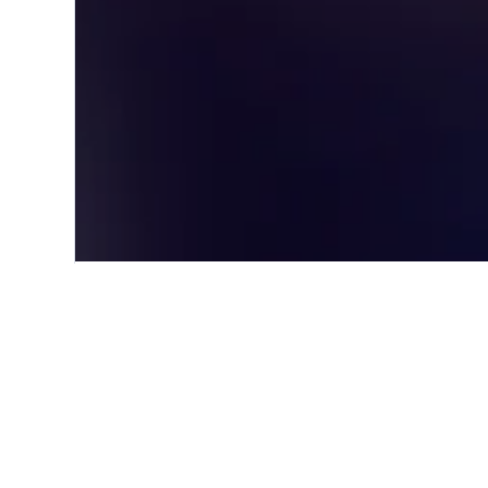
Start
Südamerika
Peru
Chimbo
Einblicke zu Ho
Nutze unsere aktuellen, datengest
Chimbote zu finden.
Hotel in Chimbote – in welc
günstigsten?