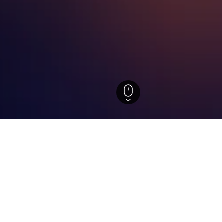
te
tels in Chimbote
ützten Einblicke, um ideale Buchungszeiträume, Preistrends un
hem Monat ist die Buchung am
Hotel in Chimbote: An 
günstigsten?