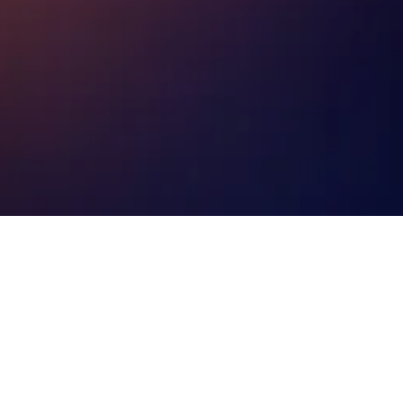
d mehr für deine Unterkunft in in
welchem Tag ist die Übernachtung am