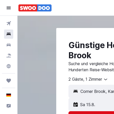
Flüge
Hotels
Günstige Ho
Mietwagen
Brook
Pauschalreisen
Suche und vergleiche Ho
Explore
Hunderten Reise-Websit
2 Gäste, 1 Zimmer
Trips
Deutsch
Sa 15.8.
Feedback