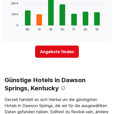
1
graphic.
chart
240 €
with
X-
7
Achse,
120 €
bars.
die
die
Das
0
Monate
folgende
Mo
Di
Mi
Do
Fr
Sa
So
End
anzeigt.
of
Diagramm
Das
interactive
zeigt
chart
Diagramm
den
hat
durchschnittlichen
1
Angebote finden
Preis
Y-
eines
Achse,
Zimmers
die
für
den
den
durchschnittlichen
jeweiligen
Günstige Hotels in Dawson
Zimmerpreis
Wochentag.
anzeigt.
Das
Springs, Kentucky
Diagramm
hat
Derzeit handelt es sich hierbei um die günstigsten
1
Hotels in Dawson Springs, die wir für die ausgewählten
X-
Achse,
Daten gefunden haben. Solltest du flexibel sein, ändere