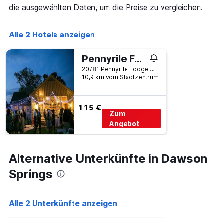
die
die ausgewählten Daten, um die Preise zu vergleichen.
die
Wochentage
anzeigt.
Alle 2 Hotels anzeigen
Das
Diagramm
Pennyrile Forest State Resort Park
hat
1
20781 Pennyrile Lodge Road, Dawson Springs, KY, USA
Y-
10,9 km vom Stadtzentrum
Achse,
die
den
115 €
Zum
durchschnittlichen
Zimmerpreis
Angebot
anzeigt.
Alternative Unterkünfte in Dawson
Springs
Alle 2 Unterkünfte anzeigen