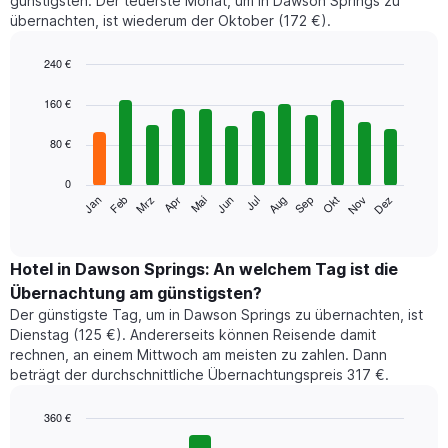
günstigsten. Der teuerste Monat, um in Dawson Springs zu
übernachten, ist wiederum der Oktober (172 €).
240 €
Bar
Chart
graphic.
chart
160 €
with
12
80 €
bars.
0
Das
Jan
Feb
Mrz
Apr
Mai
Jun
Jul
Aug
Sep
Okt
Nov
Dez
folgende
End
of
Diagramm
interactive
zeigt
chart
den
Hotel in Dawson Springs: An welchem Tag ist die
durchschnittlichen
Übernachtung am günstigsten?
Zimmerpreis
Der günstigste Tag, um in Dawson Springs zu übernachten, ist
im
Dienstag (125 €). Andererseits können Reisende damit
jeweiligen
rechnen, an einem Mittwoch am meisten zu zahlen. Dann
Monat
beträgt der durchschnittliche Übernachtungspreis 317 €.
an.
Das
Diagramm
360 €
hat
Bar
Chart