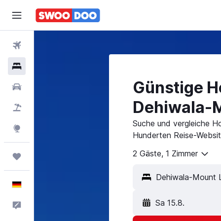
Flüge
Hotels
Günstige Ho
Mietwagen
Dehiwala-M
Pauschalreisen
Suche und vergleiche Ho
Explore
Hunderten Reise-Websit
2 Gäste, 1 Zimmer
Trips
Deutsch
Sa 15.8.
Feedback