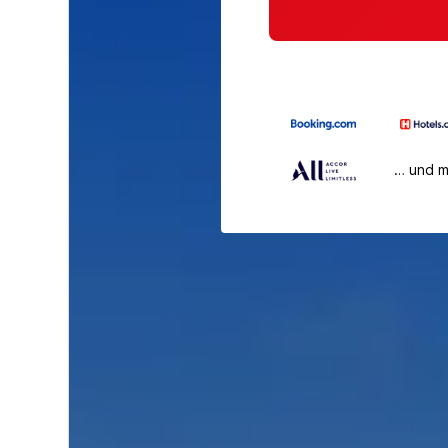
… und 