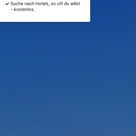
Suche nach Hotels, so oft du willst
– kostenlos.