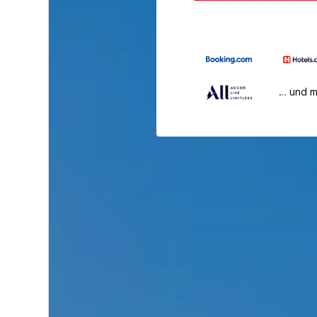
… und 