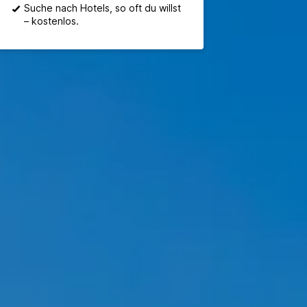
Suche nach Hotels, so oft du willst
– kostenlos.