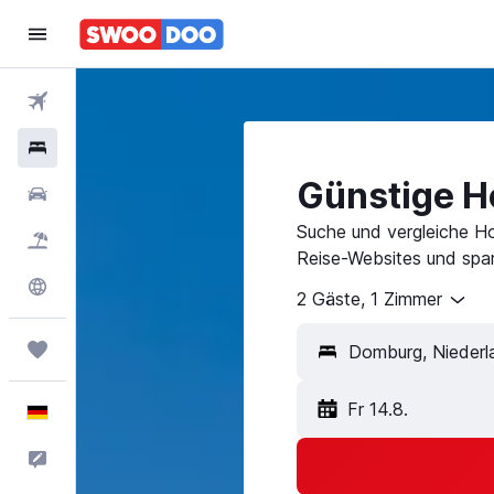
Flüge
Hotels
Günstige H
Mietwagen
Suche und vergleiche H
Pauschalreisen
Reise-Websites und spar
Explore
2 Gäste, 1 Zimmer
Trips
Fr 14.8.
Deutsch
Feedback