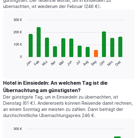
günstigsten. Der teuerste Monat, um in Einsiedeln zu
übernachten, ist wiederum der Februar (246 €).
300 €
Bar
Chart
graphic.
chart
200 €
with
12
100 €
bars.
0
Das
Jan
Feb
Mrz
Apr
Mai
Jun
Jul
Aug
Sep
Okt
Nov
Dez
folgende
End
of
Diagramm
interactive
zeigt
chart
den
Hotel in Einsiedeln: An welchem Tag ist die
durchschnittlichen
Übernachtung am günstigsten?
Zimmerpreis
Der günstigste Tag, um in Einsiedeln zu übernachten, ist
im
Dienstag (61 €). Andererseits können Reisende damit rechnen,
jeweiligen
an einem Sonntag am meisten zu zahlen. Dann beträgt der
Monat
durchschnittliche Übernachtungspreis 246 €.
an.
Das
Diagramm
300 €
hat
Bar
Chart