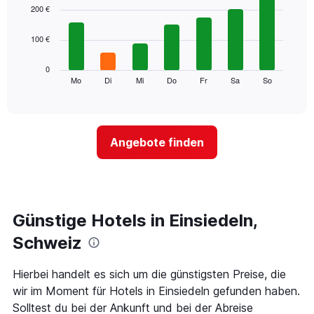
1
graphic.
chart
200 €
with
X-
7
Achse,
100 €
bars.
die
die
Das
0
Monate
folgende
Mo
Di
Mi
Do
Fr
Sa
So
End
anzeigt.
of
Diagramm
Das
interactive
zeigt
chart
Diagramm
den
hat
durchschnittlichen
1
Angebote finden
Preis
Y-
eines
Achse,
Zimmers
die
für
den
den
durchschnittlichen
jeweiligen
Günstige Hotels in Einsiedeln,
Zimmerpreis
Wochentag.
anzeigt.
Das
Schweiz
Diagramm
hat
Hierbei handelt es sich um die günstigsten Preise, die
1
wir im Moment für Hotels in Einsiedeln gefunden haben.
X-
Achse,
Solltest du bei der Ankunft und bei der Abreise