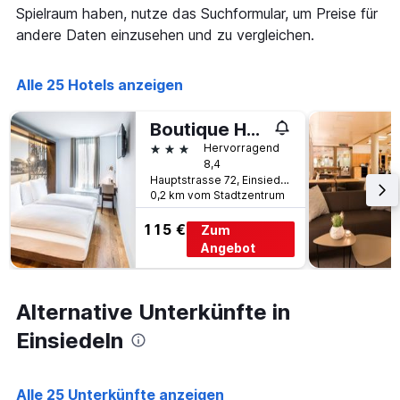
die
Spielraum haben, nutze das Suchformular, um Preise für
die
andere Daten einzusehen und zu vergleichen.
Wochentage
anzeigt.
Das
Alle 25 Hotels anzeigen
Diagramm
hat
1
Boutique Hotel St. Georg
Y-
3 Sterne
Hervorragend
Achse,
8,4
die
Hauptstrasse 72, Einsiedeln, Schwyz, Schweiz
den
0,2 km vom Stadtzentrum
durchschnittlichen
Zimmerpreis
115 €
Zum
anzeigt.
Angebot
Alternative Unterkünfte in
Einsiedeln
Alle 25 Unterkünfte anzeigen