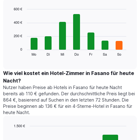
Das
Diagramm
600 €
hat
Bar
Chart
1
graphic.
chart
400 €
with
X-
7
Achse,
200 €
bars.
die
die
Das
0
Monate
folgende
Mo
Di
Mi
Do
Fr
Sa
So
End
anzeigt.
of
Diagramm
Das
interactive
zeigt
chart
Diagramm
den
Wie viel kostet ein Hotel-Zimmer in Fasano für heute
hat
durchschnittlichen
1
Nacht?
Preis
Y-
Nutzer haben Preise ab Hotels in Fasano für heute Nacht
eines
Achse,
bereits ab 110 € gefunden. Der durchschnittliche Preis liegt bei
Zimmers
die
864 €, basierend auf Suchen in den letzten 72 Stunden. Die
für
den
Preise beginnen ab 136 € für ein 4-Sterne-Hotel in Fasano für
den
durchschnittlichen
heute Nacht.
jeweiligen
Zimmerpreis
Wochentag.
anzeigt.
Das
1.500 €
Diagramm
Bar
Chart
hat
graphic.
chart