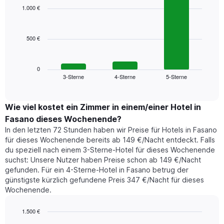
1
with
1.000 €
3
X-
bars.
Achse,
die
500 €
Das
die
folgende
Wochentage
Diagramm
anzeigt.
zeigt
0
Das
3-Sterne
4-Sterne
5-Sterne
den
End
Diagramm
of
durchschnittlichen
hat
interactive
Zimmerpreis,
chart
1
der
Wie viel kostet ein Zimmer in einem/einer Hotel in
Y-
für
Achse,
Fasano dieses Wochenende?
heute
die
In den letzten 72 Stunden haben wir Preise für Hotels in Fasano
Nacht
den
für dieses Wochenende bereits ab 149 €/Nacht entdeckt. Falls
in
durchschnittlichen
du speziell nach einem 3-Sterne-Hotel für dieses Wochenende
den
Zimmerpreis
suchst: Unsere Nutzer haben Preise schon ab 149 €/Nacht
letzten
anzeigt.
gefunden. Für ein 4-Sterne-Hotel in Fasano betrug der
3
günstigste kürzlich gefundene Preis 347 €/Nacht für dieses
Tagen
Wochenende.
gefunden
wurde,
aggregiert
1.500 €
nach
Bar
Chart