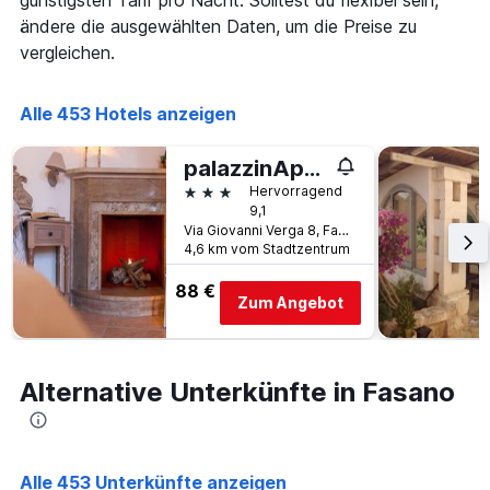
günstigsten Tarif pro Nacht. Solltest du flexibel sein,
Wochenende
1
anzeigt,
ändere die ausgewählten Daten, um die Preise zu
X-
der
Achse,
vergleichen.
in
die
den
die
letzten
Anzahl
Alle 453 Hotels anzeigen
3
der
Tagen
Tage
palazzinApulia
gefunden
vor
wurde.
3 Sterne
Hervorragend
dem
9,1
Aufenthalt
Via Giovanni Verga 8, Fasano, Provinz Brindisi, Italien
anzeigt
4,6 km vom Stadtzentrum
Das
Diagramm
88 €
hat
Zum Angebot
1
Y-
Achse,
die
Alternative Unterkünfte in Fasano
den
durchschnittlichen
Zimmerpreis
anzeigt
Alle 453 Unterkünfte anzeigen