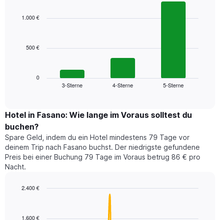
Sternebewertung.
graphic.
chart
with
Das
1.000 €
3
Diagramm
bars.
hat
1
500 €
Das
X-
folgende
Achse,
Diagramm
die
zeigt
0
die
3-Sterne
4-Sterne
5-Sterne
den
End
Hotelkategorien
of
durchschnittlichen
nach
interactive
Zimmerpreis
chart
Sternen
für
Hotel in Fasano: Wie lange im Voraus solltest du
anzeigt
dieses
buchen?
Das
Wochenende
Diagramm
Spare Geld, indem du ein Hotel mindestens 79 Tage vor
in
hat
deinem Trip nach Fasano buchst. Der niedrigste gefundene
den
1
Preis bei einer Buchung 79 Tage im Voraus betrug 86 € pro
letzten
Y-
Nacht.
3
Achse,
Tagen,
die
2.400 €
aggregiert
den
nach
Line
Chart
durchschnittlichen
graphic.
chart
Sternebewertung.
Zimmerpreis
with
Das
1.600 €