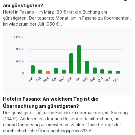
am günstigsten?
Hotel in Fasano – im März (89 €) ist die Buchung am
günstigsten. Der teuerste Monat, um in Fasano zu übernachten,
ist wiederum der Juli (950 €).
1.200 €
Bar
Chart
graphic.
chart
800 €
with
12
400 €
bars.
0
Das
Jan
Feb
Mrz
Apr
Mai
Jun
Jul
Aug
Sep
Okt
Nov
Dez
folgende
End
of
Diagramm
interactive
zeigt
chart
den
Hotel in Fasano: An welchem Tag ist die
durchschnittlichen
Übernachtung am günstigsten?
Zimmerpreis
Der günstigste Tag, um in Fasano zu übernachten, ist Sonntag
im
(134 €). Andererseits können Reisende damit rechnen, an
jeweiligen
einem Donnerstag am meisten zu zahlen. Dann beträgt der
Monat
durchschnittliche Übernachtungspreis 533 €.
an.