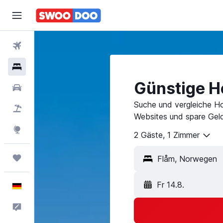
Flüge
Hotels
Günstige Ho
Mietwagen
Suche und vergleiche Ho
Pauschalreisen
Websites und spare Geld
Explore
2 Gäste, 1 Zimmer
Trips
Flåm, Norwegen
Fr 14.8.
Deutsch
Feedback