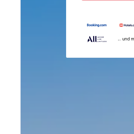
… und 