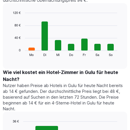
durchschnittliche Übernachtungspreis 94 €.
120 €
Bar
Chart
graphic.
chart
80 €
with
7
40 €
bars.
Das
0
folgende
Mo
Di
Mi
Do
Fr
Sa
So
End
of
Diagramm
interactive
zeigt
chart
den
Wie viel kostet ein Hotel-Zimmer in Gulu für heute
durchschnittlichen
Nacht?
Preis
Nutzer haben Preise ab Hotels in Gulu für heute Nacht bereits
eines
ab 14 € gefunden. Der durchschnittliche Preis liegt bei 48 €,
Zimmers
basierend auf Suchen in den letzten 72 Stunden. Die Preise
für
beginnen ab 14 € für ein 4-Sterne-Hotel in Gulu für heute
den
Nacht.
jeweiligen
Wochentag.
Das
36 €
Diagramm
Bar
Chart