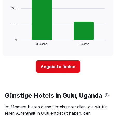
hat
graphic.
chart
1
with
24 €
2
X-
bars.
Achse,
die
12 €
Das
die
folgende
Wochentage
Diagramm
anzeigt.
zeigt
0
Das
3-Sterne
4-Sterne
den
End
Diagramm
of
durchschnittlichen
hat
interactive
Zimmerpreis,
chart
1
der
Y-
für
Achse,
Angebote finden
heute
die
Nacht
den
in
durchschnittlichen
den
Zimmerpreis
letzten
anzeigt.
3
Günstige Hotels in Gulu, Uganda
Tagen
gefunden
Im Moment bieten diese Hotels unter allen, die wir für
wurde,
aggregiert
einen Aufenthalt in Gulu entdeckt haben, den