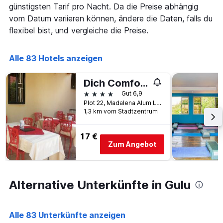
nach
günstigsten Tarif pro Nacht. Da die Preise abhängig
Sternebewertung.
vom Datum variieren können, ändere die Daten, falls du
Das
flexibel bist, und vergleiche die Preise.
Diagramm
hat
1
Alle 83 Hotels anzeigen
X-
Achse,
die
Dich Comfort Hotel - Main Branch
die
4 Sterne
Gut 6,9
Hotelkategorien
Plot 22, Madalena Alum Lane, Gulu, Uganda
nach
1,3 km vom Stadtzentrum
Sternen
anzeigt
17 €
Das
Zum Angebot
Diagramm
hat
1
Y-
Alternative Unterkünfte in Gulu
Achse,
die
den
durchschnittlichen
Alle 83 Unterkünfte anzeigen
Zimmerpreis