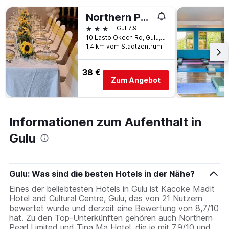
für
Northern Pearl Limited
heute
Nacht
3 Sterne
Gut 7,9
in
10 Lasto Okech Rd, Gulu, Uganda
den
1,4 km vom Stadtzentrum
letzten
3
38 €
Tagen
Zum Angebot
anzeigt.
Informationen zum Aufenthalt in
Gulu
Gulu: Was sind die besten Hotels in der Nähe?
Eines der beliebtesten Hotels in Gulu ist Kacoke Madit
Hotel and Cultural Centre, Gulu, das von 21 Nutzern
bewertet wurde und derzeit eine Bewertung von 8,7/10
hat. Zu den Top-Unterkünften gehören auch Northern
Pearl Limited und Tina Ma Hotel, die je mit 7,9/10 und