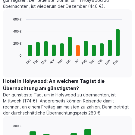
günstigsten. Der teuerste Monat, um in Holywood zu
übernachten, ist wiederum der Dezember (446 €).
600 €
Bar
Chart
graphic.
chart
400 €
with
12
200 €
bars.
0
Das
Jan
Feb
Mrz
Apr
Mai
Jun
Jul
Aug
Sep
Okt
Nov
Dez
folgende
End
of
Diagramm
interactive
zeigt
chart
den
Hotel in Holywood: An welchem Tag ist die
durchschnittlichen
Übernachtung am günstigsten?
Zimmerpreis
Der günstigste Tag, um in Holywood zu übernachten, ist
im
Mittwoch (174 €). Andererseits können Reisende damit
jeweiligen
rechnen, an einem Freitag am meisten zu zahlen. Dann beträgt
Monat
der durchschnittliche Übernachtungspreis 280 €.
an.
Das
Diagramm
300 €
hat
Bar
Chart