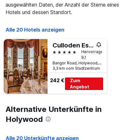
die
ausgewählten Daten, der Anzahl der Sterne eines
die
Hotels und dessen Standort.
Wochentage
anzeigt.
Das
Alle 20 Hotels anzeigen
Diagramm
hat
1
Culloden Estate and Spa
Y-
5 Sterne
Hervorragend
Achse,
9,1
die
Bangor Road, Holywood, 142, Holywood, Großbritannien
den
3,3 km vom Stadtzentrum
durchschnittlichen
Zimmerpreis
242 €
Zum
anzeigt.
Angebot
Alternative Unterkünfte in
Holywood
Alle 20 Unterkünfte anzeigen