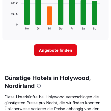
1
graphic.
chart
200 €
with
X-
7
Achse,
100 €
bars.
die
die
Das
0
Monate
folgende
Mo
Di
Mi
Do
Fr
Sa
So
End
anzeigt.
of
Diagramm
Das
interactive
zeigt
chart
Diagramm
den
hat
durchschnittlichen
1
Angebote finden
Preis
Y-
eines
Achse,
Zimmers
die
für
den
den
durchschnittlichen
jeweiligen
Günstige Hotels in Holywood,
Zimmerpreis
Wochentag.
anzeigt.
Das
Nordirland
Diagramm
hat
Diese Unterkünfte bei Holywood veranschlagen die
1
günstigsten Preise pro Nacht, die wir finden konnten.
X-
Achse,
Üblicherweise variieren die Preise abhängig von den