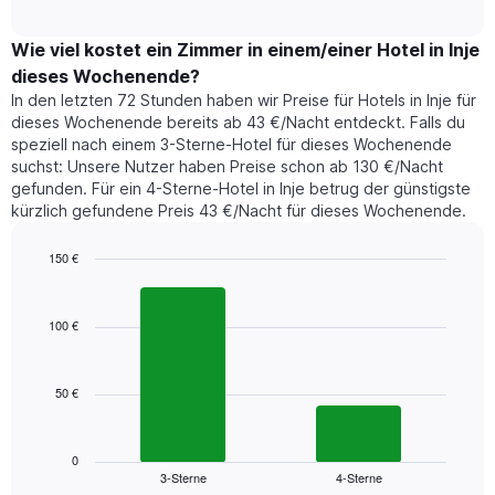
durchschnittlichen
Diagramm
interactive
Zimmerpreis,
chart
hat
der
Wie viel kostet ein Zimmer in einem/einer Hotel in Inje
1
für
dieses Wochenende?
Y-
heute
Achse,
In den letzten 72 Stunden haben wir Preise für Hotels in Inje für
Nacht
die
dieses Wochenende bereits ab 43 €/Nacht entdeckt. Falls du
in
den
speziell nach einem 3-Sterne-Hotel für dieses Wochenende
den
durchschnittlichen
suchst: Unsere Nutzer haben Preise schon ab 130 €/Nacht
letzten
Zimmerpreis
gefunden. Für ein 4-Sterne-Hotel in Inje betrug der günstigste
3
anzeigt.
kürzlich gefundene Preis 43 €/Nacht für dieses Wochenende.
Tagen
gefunden
wurde,
150 €
aggregiert
Bar
Chart
nach
graphic.
chart
with
Sternebewertung.
100 €
2
Das
bars.
Diagramm
hat
50 €
Das
1
folgende
X-
Diagramm
Achse,
zeigt
0
die
3-Sterne
4-Sterne
den
End
die
of