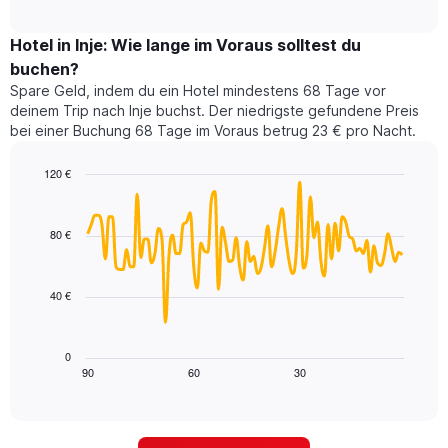
durchschnittlichen
Hotelkategorien
interactive
Zimmerpreis
chart
nach
für
Hotel in Inje: Wie lange im Voraus solltest du
Sternen
dieses
buchen?
anzeigt
Wochenende
Das
Spare Geld, indem du ein Hotel mindestens 68 Tage vor
in
Diagramm
deinem Trip nach Inje buchst. Der niedrigste gefundene Preis
den
hat
bei einer Buchung 68 Tage im Voraus betrug 23 € pro Nacht.
letzten
1
3
Y-
120 €
Tagen,
Achse,
aggregiert
Line
Chart
die
graphic.
chart
nach
den
with
Sternebewertung.
80 €
durchschnittlichen
90
Das
Zimmerpreis
data
Diagramm
points.
für
hat
40 €
heute
1
Das
Nacht
X-
folgende
in
Achse,
Diagramm
den
0
die
zeigt,
90
60
30
letzten
End
die
of
wie
3
interactive
Hotelkategorien
sich
Tagen
chart
nach
der
anzeigt.
Sternen
Preis