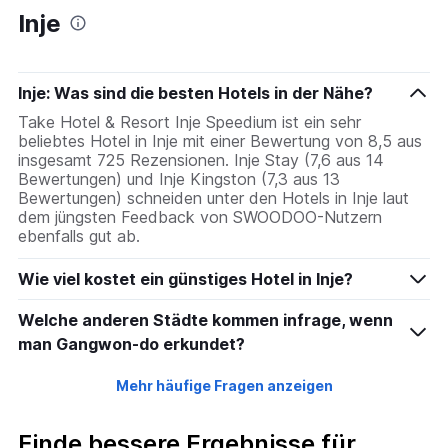
anzeigt
Inje
Das
Diagramm
hat
1
Inje: Was sind die besten Hotels in der Nähe?
Y-
Achse,
Take Hotel & Resort Inje Speedium ist ein sehr
die
beliebtes Hotel in Inje mit einer Bewertung von 8,5 aus
den
insgesamt 725 Rezensionen. Inje Stay (7,6 aus 14
durchschnittlichen
Bewertungen) und Inje Kingston (7,3 aus 13
Zimmerpreis
Bewertungen) schneiden unter den Hotels in Inje laut
anzeigt
dem jüngsten Feedback von SWOODOO-Nutzern
ebenfalls gut ab.
Wie viel kostet ein günstiges Hotel in Inje?
Welche anderen Städte kommen infrage, wenn
man Gangwon-do erkundet?
Mehr häufige Fragen anzeigen
Finde bessere Ergebnisse für