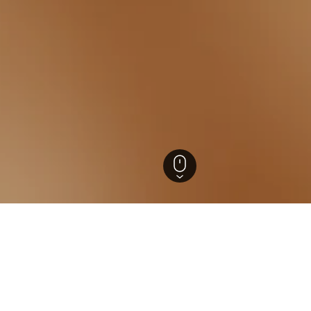
en
erkünfte in Iphofen