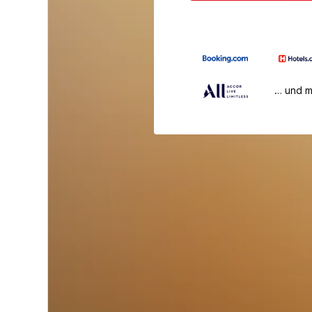
… und 