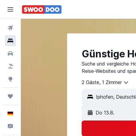
Flüge
Hotels
Günstige Ho
Mietwagen
Suche und vergleiche Ho
Pauschalreisen
Reise-Websites und spar
Explore
2 Gäste, 1 Zimmer
Trips
Do 13.8.
Deutsch
Feedback