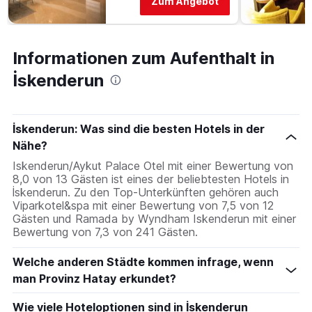
durchschnittlichen
Zum Angebot
Zimmerpreis
an
diesem
Wochenende
Informationen zum Aufenthalt in
anzeigt,
İskenderun
der
in
den
letzten
İskenderun: Was sind die besten Hotels in der
3
Nähe?
Tagen
gefunden
Iskenderun/Aykut Palace Otel mit einer Bewertung von
wurde.
8,0 von 13 Gästen ist eines der beliebtesten Hotels in
İskenderun. Zu den Top-Unterkünften gehören auch
Viparkotel&spa mit einer Bewertung von 7,5 von 12
Gästen und Ramada by Wyndham Iskenderun mit einer
Bewertung von 7,3 von 241 Gästen.
Welche anderen Städte kommen infrage, wenn
man Provinz Hatay erkundet?
Wie viele Hoteloptionen sind in İskenderun