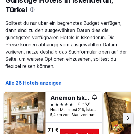
Günstige Hotels in İskenderun,
aggregiert
Türkei
nach
Sternebewertung.
Das
Solltest du nur über ein begrenztes Budget verfügen,
Diagramm
dann sind zu den ausgewählten Daten dies die
hat
günstigsten verfügbaren Hotels in İskenderun. Die
1
X-
Preise können abhängig vom ausgewählten Datum
Achse,
variieren, nutze deshalb das Suchformular oben auf der
die
Seite, um weitere Optionen einzusehen, solltest du
die
Hotelkategorien
flexibel reisen können.
nach
Sternen
Alle 26 Hotels anzeigen
anzeigt
Das
Diagramm
Anemon Iskenderun Hotel
hat
5 Sterne
Gut 6,8
1
Nesli Mahallesi 216, İskenderun, Türkei
Y-
5,4 km vom Stadtzentrum
Achse,
die
den
71 €