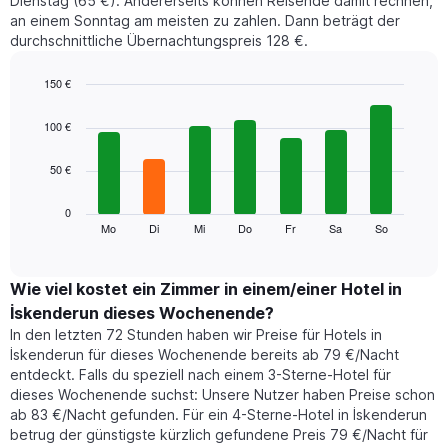
Dienstag (65 €). Andererseits können Reisende damit rechnen,
an einem Sonntag am meisten zu zahlen. Dann beträgt der
durchschnittliche Übernachtungspreis 128 €.
150 €
Bar
Chart
graphic.
chart
100 €
with
7
50 €
bars.
Das
0
folgende
Mo
Di
Mi
Do
Fr
Sa
So
End
of
Diagramm
interactive
zeigt
chart
den
Wie viel kostet ein Zimmer in einem/einer Hotel in
durchschnittlichen
İskenderun dieses Wochenende?
Preis
In den letzten 72 Stunden haben wir Preise für Hotels in
eines
İskenderun für dieses Wochenende bereits ab 79 €/Nacht
Zimmers
entdeckt. Falls du speziell nach einem 3-Sterne-Hotel für
für
dieses Wochenende suchst: Unsere Nutzer haben Preise schon
den
ab 83 €/Nacht gefunden. Für ein 4-Sterne-Hotel in İskenderun
jeweiligen
betrug der günstigste kürzlich gefundene Preis 79 €/Nacht für
Wochentag.