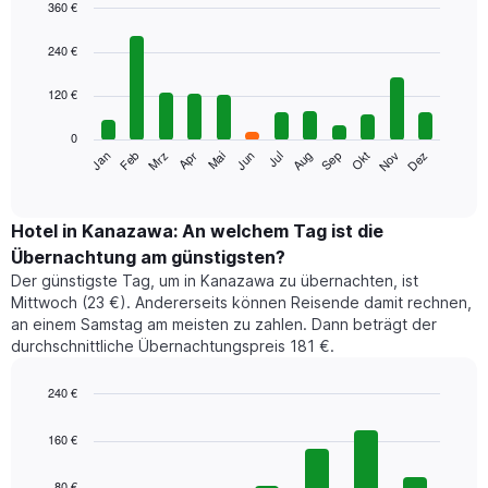
360 €
Bar
Chart
graphic.
chart
240 €
with
12
120 €
bars.
0
Das
Jan
Feb
Mrz
Apr
Mai
Jun
Jul
Aug
Sep
Okt
Nov
Dez
folgende
End
of
Diagramm
interactive
zeigt
chart
den
Hotel in Kanazawa: An welchem Tag ist die
durchschnittlichen
Übernachtung am günstigsten?
Zimmerpreis
Der günstigste Tag, um in Kanazawa zu übernachten, ist
im
Mittwoch (23 €). Andererseits können Reisende damit rechnen,
jeweiligen
an einem Samstag am meisten zu zahlen. Dann beträgt der
Monat
durchschnittliche Übernachtungspreis 181 €.
an.
Das
Diagramm
240 €
hat
Bar
Chart
1
graphic.
chart
160 €
with
X-
7
Achse,
80 €
bars.