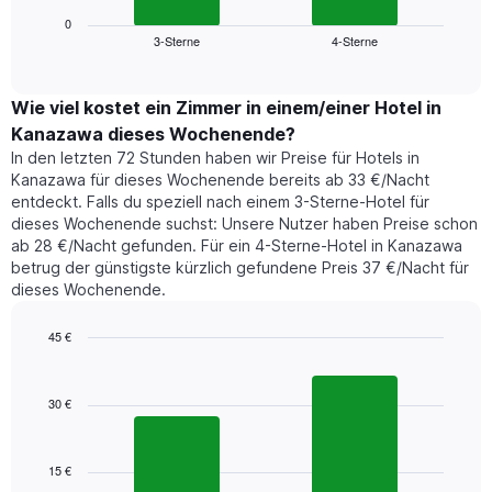
Diagramm
anzeigt.
zeigt
0
Das
3-Sterne
4-Sterne
den
End
Diagramm
of
durchschnittlichen
hat
interactive
Zimmerpreis,
chart
1
der
Wie viel kostet ein Zimmer in einem/einer Hotel in
Y-
für
Achse,
Kanazawa dieses Wochenende?
heute
die
In den letzten 72 Stunden haben wir Preise für Hotels in
Nacht
den
Kanazawa für dieses Wochenende bereits ab 33 €/Nacht
in
durchschnittlichen
entdeckt. Falls du speziell nach einem 3-Sterne-Hotel für
den
Zimmerpreis
dieses Wochenende suchst: Unsere Nutzer haben Preise schon
letzten
anzeigt.
ab 28 €/Nacht gefunden. Für ein 4-Sterne-Hotel in Kanazawa
3
betrug der günstigste kürzlich gefundene Preis 37 €/Nacht für
Tagen
dieses Wochenende.
gefunden
wurde,
aggregiert
45 €
nach
Bar
Chart
Sternebewertung.
graphic.
chart
with
Das
30 €
2
Diagramm
bars.
hat
1
15 €
Das
X-