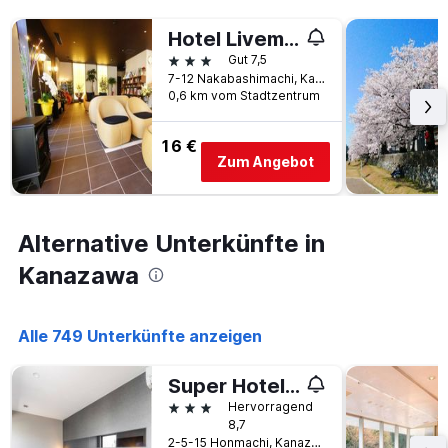
Hotel Livemax Kanazawa Ekimae
3 Sterne
Gut 7,5
7-12 Nakabashimachi, Kanazawa, Japan
0,6 km vom Stadtzentrum
16 €
Zum Angebot
Alternative Unterkünfte in
Kanazawa
Alle 749 Unterkünfte anzeigen
Super Hotel Premier Kanazawaeki Higashiguchi
3 Sterne
Hervorragend
8,7
2-5-15 Honmachi, Kanazawa, Japan