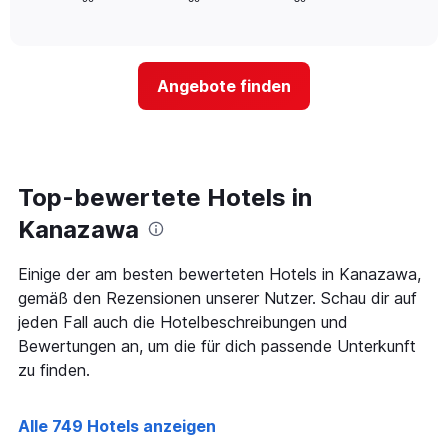
die
of
wie
Tagen
interactive
Hotelkategorien
sich
anzeigt.
chart
nach
der
Sternen
Preis
Angebote finden
anzeigt
für
Das
ein
Diagramm
Zimmer
hat
ändert,
1
je
Y-
näher
Top-bewertete Hotels in
Achse,
das
die
Aufenthaltsdatum
Kanazawa
den
rückt.
durchschnittlichen
Das
Einige der am besten bewerteten Hotels in Kanazawa,
Zimmerpreis
Diagramm
an
gemäß den Rezensionen unserer Nutzer. Schau dir auf
hat
diesem
1
jeden Fall auch die Hotelbeschreibungen und
Wochenende
X-
Bewertungen an, um die für dich passende Unterkunft
anzeigt,
Achse,
zu finden.
der
die
in
die
den
Anzahl
Alle 749 Hotels anzeigen
letzten
der
3