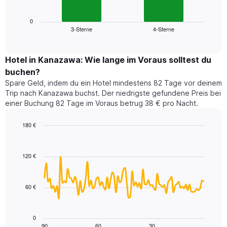
folgende
Achse,
Diagramm
die
zeigt
0
die
3-Sterne
4-Sterne
den
End
Hotelkategorien
of
durchschnittlichen
nach
interactive
Zimmerpreis
chart
Sternen
für
Hotel in Kanazawa: Wie lange im Voraus solltest du
anzeigt
dieses
buchen?
Das
Wochenende
Diagramm
Spare Geld, indem du ein Hotel mindestens 82 Tage vor deinem
in
hat
Trip nach Kanazawa buchst. Der niedrigste gefundene Preis bei
den
1
einer Buchung 82 Tage im Voraus betrug 38 € pro Nacht.
letzten
Y-
3
Achse,
180 €
Tagen,
die
aggregiert
Line
Chart
den
graphic.
chart
nach
durchschnittlichen
with
Sternebewertung.
120 €
Zimmerpreis
90
Das
für
data
Diagramm
points.
heute
hat
60 €
Nacht
1
Das
in
X-
folgende
den
Achse,
Diagramm
letzten
0
die
zeigt,
3
90
60
30
End