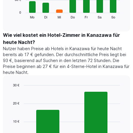
die
die
Das
0
Monate
folgende
Mo
Di
Mi
Do
Fr
Sa
So
End
anzeigt.
of
Diagramm
Das
interactive
zeigt
chart
Diagramm
den
Wie viel kostet ein Hotel-Zimmer in Kanazawa für
hat
durchschnittlichen
1
heute Nacht?
Preis
Y-
Nutzer haben Preise ab Hotels in Kanazawa für heute Nacht
eines
Achse,
bereits ab 17 € gefunden. Der durchschnittliche Preis liegt bei
Zimmers
die
93 €, basierend auf Suchen in den letzten 72 Stunden. Die
für
den
Preise beginnen ab 27 € für ein 4-Sterne-Hotel in Kanazawa für
den
durchschnittlichen
heute Nacht.
jeweiligen
Zimmerpreis
Wochentag.
anzeigt.
Das
30 €
Diagramm
Bar
Chart
hat
graphic.
chart
1
with
20 €
2
X-
bars.
Achse,
die
10 €
Das
die
folgende
Wochentage