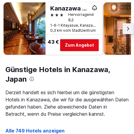
Tage
Tagen
vor
Kanazawa Manten Hotel Ekimae
gefunden
dem
3 Sterne
Hervorragend
wurde.
Aufenthalt
8,2
anzeigt
1-6-1 Kitayasue, Kanazawa, Japan
Das
0,3 km vom Stadtzentrum
Diagramm
hat
43 €
Zum Angebot
1
Y-
Achse,
die
Günstige Hotels in Kanazawa,
den
durchschnittlichen
Japan
Zimmerpreis
anzeigt
Derzeit handelt es sich hierbei um die günstigsten
Hotels in Kanazawa, die wir für die ausgewählten Daten
gefunden haben. Ziehe abweichende Daten in
Betracht, wenn du Preise vergleichen kannst.
Alle 749 Hotels anzeigen