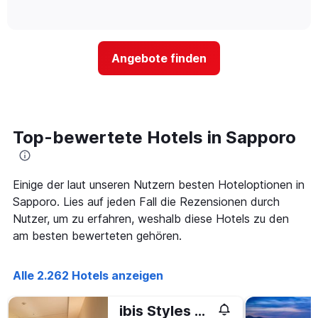
Hotelkategorien
of
wie
anzeigt.
interactive
nach
sich
chart
Sternen
der
anzeigt
Preis
Das
Angebote finden
für
Diagramm
ein
hat
Zimmer
1
ändert,
Y-
je
Achse,
näher
Top-bewertete Hotels in Sapporo
die
das
den
Aufenthaltsdatum
durchschnittlichen
rückt.
Zimmerpreis
Das
Einige der laut unseren Nutzern besten Hoteloptionen in
an
Diagramm
Sapporo. Lies auf jeden Fall die Rezensionen durch
diesem
hat
Nutzer, um zu erfahren, weshalb diese Hotels zu den
Wochenende
1
anzeigt,
am besten bewerteten gehören.
X-
der
Achse,
in
die
den
Alle 2.262 Hotels anzeigen
die
letzten
Anzahl
3
der
ibis Styles Sapporo
Tagen