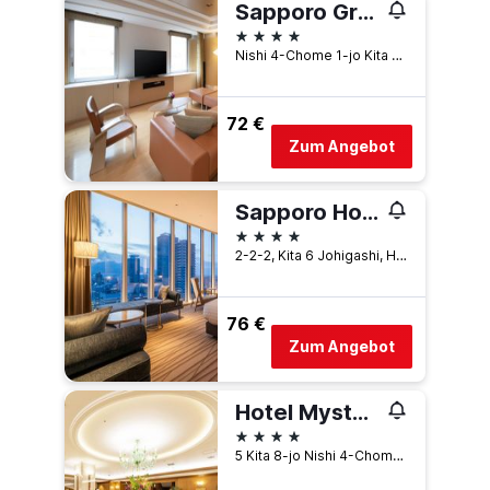
Sapporo Grand Hotel
4 Sterne
Nishi 4-Chome 1-jo Kita Chuo-ku, Sapporo, Japan
72 €
Zum Angebot
Sapporo Hotel By Granbell
4 Sterne
2-2-2, Kita 6 Johigashi, Higashi-ku, Sapporo, Japan
76 €
Zum Angebot
Hotel Mystays Sapporo Aspen
4 Sterne
5 Kita 8-jo Nishi 4-Chome Kita-ku, Sapporo, Japan