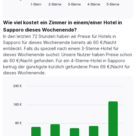
Das
1-Stern
2-Sterne
3-Sterne
4-Sterne
5-Sterne
den
End
Diagramm
of
durchschnittlichen
hat
interactive
Zimmerpreis,
chart
1
der
Wie viel kostet ein Zimmer in einem/einer Hotel in
Y-
für
Achse,
Sapporo dieses Wochenende?
heute
die
In den letzten 72 Stunden haben wir Preise für Hotels in
Nacht
den
Sapporo für dieses Wochenende bereits ab 60 €/Nacht
in
durchschnittlichen
entdeckt. Falls du speziell nach einem 3-Sterne-Hotel für
den
Zimmerpreis
dieses Wochenende suchst: Unsere Nutzer haben Preise schon
letzten
anzeigt.
ab 60 €/Nacht gefunden. Für ein 4-Sterne-Hotel in Sapporo
3
betrug der günstigste kürzlich gefundene Preis 69 €/Nacht für
Tagen
dieses Wochenende.
gefunden
wurde,
aggregiert
240 €
nach
Bar
Chart
Sternebewertung.
graphic.
chart
with
Das
160 €
5
Diagramm
bars.
hat
1
80 €
Das
X-
folgende
Achse,
Diagramm