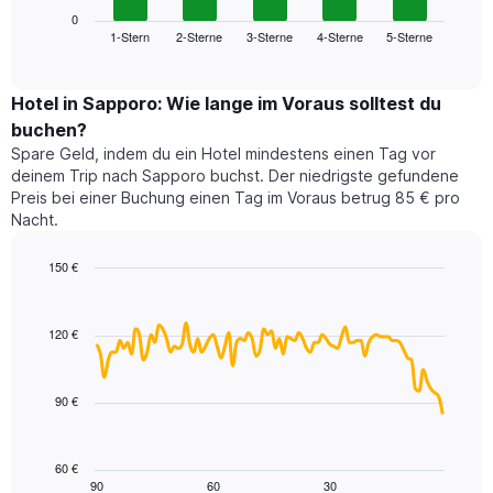
die
zeigt
0
die
1-Stern
2-Sterne
3-Sterne
4-Sterne
5-Sterne
den
End
Hotelkategorien
of
durchschnittlichen
nach
interactive
Zimmerpreis
chart
Sternen
für
Hotel in Sapporo: Wie lange im Voraus solltest du
anzeigt
dieses
buchen?
Das
Wochenende
Diagramm
Spare Geld, indem du ein Hotel mindestens einen Tag vor
in
hat
deinem Trip nach Sapporo buchst. Der niedrigste gefundene
den
1
Preis bei einer Buchung einen Tag im Voraus betrug 85 € pro
letzten
Y-
Nacht.
3
Achse,
Tagen,
die
150 €
aggregiert
den
nach
Line
Chart
durchschnittlichen
graphic.
chart
Sternebewertung.
Zimmerpreis
with
Das
120 €
für
90
Diagramm
heute
data
hat
points.
Nacht
1
in
90 €
X-
Das
den
Achse,
folgende
letzten
die
Diagramm
3
60 €
die
zeigt,
Tagen
90
60
30
End