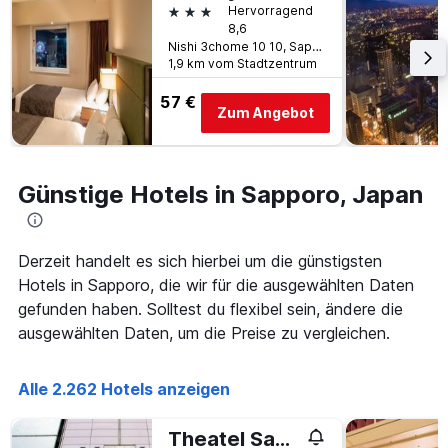
Tage
3 Sterne
Hervorragend
gefunden
vor
8,6
wurde.
dem
Nishi 3chome 10 10, Sapporo, Japan
Aufenthalt
1,9 km vom Stadtzentrum
anzeigt
Das
57 €
Zum Angebot
Diagramm
hat
1
Y-
Günstige Hotels in Sapporo, Japan
Achse,
die
den
durchschnittlichen
Derzeit handelt es sich hierbei um die günstigsten
Zimmerpreis
Hotels in Sapporo, die wir für die ausgewählten Daten
anzeigt
gefunden haben. Solltest du flexibel sein, ändere die
ausgewählten Daten, um die Preise zu vergleichen.
Alle 2.262 Hotels anzeigen
Theatel Sapporo