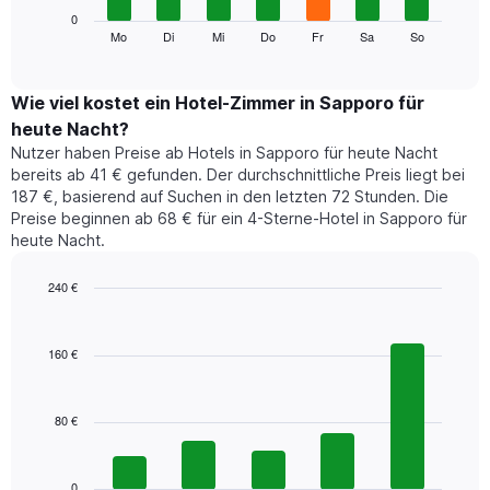
die
Das
0
Monate
folgende
Mo
Di
Mi
Do
Fr
Sa
So
End
anzeigt.
of
Diagramm
Das
interactive
zeigt
chart
Diagramm
den
Wie viel kostet ein Hotel-Zimmer in Sapporo für
hat
durchschnittlichen
1
heute Nacht?
Preis
Y-
Nutzer haben Preise ab Hotels in Sapporo für heute Nacht
eines
Achse,
bereits ab 41 € gefunden. Der durchschnittliche Preis liegt bei
Zimmers
die
187 €, basierend auf Suchen in den letzten 72 Stunden. Die
für
den
Preise beginnen ab 68 € für ein 4-Sterne-Hotel in Sapporo für
den
durchschnittlichen
heute Nacht.
jeweiligen
Zimmerpreis
Wochentag.
anzeigt.
Das
240 €
Diagramm
Bar
Chart
hat
graphic.
chart
1
with
160 €
5
X-
bars.
Achse,
die
80 €
Das
die
folgende
Wochentage
Diagramm
anzeigt.
zeigt
0