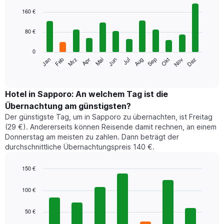
Bar
Chart
graphic.
chart
160 €
with
12
80 €
bars.
0
Das
Jan
Feb
Mrz
Apr
Mai
Jun
Jul
Aug
Sep
Okt
Nov
Dez
folgende
End
of
Diagramm
interactive
zeigt
chart
den
Hotel in Sapporo: An welchem Tag ist die
durchschnittlichen
Übernachtung am günstigsten?
Zimmerpreis
Der günstigste Tag, um in Sapporo zu übernachten, ist Freitag
im
(29 €). Andererseits können Reisende damit rechnen, an einem
jeweiligen
Donnerstag am meisten zu zahlen. Dann beträgt der
Monat
durchschnittliche Übernachtungspreis 140 €.
an.
Das
Diagramm
150 €
hat
Bar
Chart
1
graphic.
chart
100 €
with
X-
7
Achse,
50 €
bars.
die