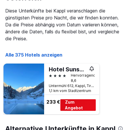
wurde,
aggregiert
Diese Unterkünfte bei Kappl veranschlagen die
nach
günstigsten Preise pro Nacht, die wir finden konnten.
Sternebewertung.
Da die Preise abhängig vom Datum variieren können,
Das
Diagramm
ändere die Daten, falls du flexibel bist, und vergleiche
hat
die Preise.
1
X-
Achse,
Alle 375 Hotels anzeigen
die
die
Hotel Sunshine Superior - Adults Only
Hotelkategorien
nach
4 Sterne
Hervorragend
Sternen
8,6
anzeigt
Untermühl 612, Kappl, Tirol, Österreich
Das
1,1 km vom Stadtzentrum
Diagramm
233 €
hat
Zum
1
Angebot
Y-
Achse,
die
Alternative Unterkünfte in Kappl
den