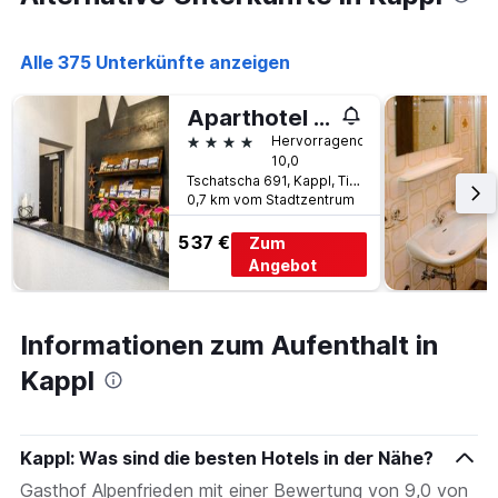
durchschnittlichen
Zimmerpreis
für
Alle 375 Unterkünfte anzeigen
heute
Nacht
Aparthotel Adrenalin
in
4 Sterne
Hervorragend
den
10,0
letzten
Tschatscha 691, Kappl, Tirol, Österreich
3
0,7 km vom Stadtzentrum
Tagen
anzeigt.
537 €
Zum
Angebot
Informationen zum Aufenthalt in
Kappl
Kappl: Was sind die besten Hotels in der Nähe?
Gasthof Alpenfrieden mit einer Bewertung von 9,0 von