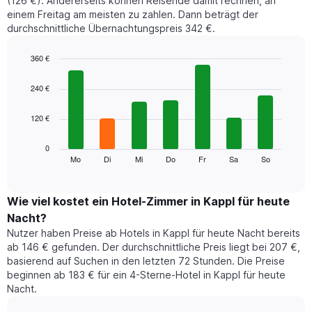
(126 €). Andererseits können Reisende damit rechnen, an
einem Freitag am meisten zu zahlen. Dann beträgt der
durchschnittliche Übernachtungspreis 342 €.
360 €
Bar
Chart
graphic.
chart
240 €
with
7
120 €
bars.
Das
0
folgende
Mo
Di
Mi
Do
Fr
Sa
So
End
of
Diagramm
interactive
zeigt
chart
den
Wie viel kostet ein Hotel-Zimmer in Kappl für heute
durchschnittlichen
Nacht?
Preis
Nutzer haben Preise ab Hotels in Kappl für heute Nacht bereits
eines
ab 146 € gefunden. Der durchschnittliche Preis liegt bei 207 €,
Zimmers
basierend auf Suchen in den letzten 72 Stunden. Die Preise
für
beginnen ab 183 € für ein 4-Sterne-Hotel in Kappl für heute
den
Nacht.
jeweiligen
Wochentag.