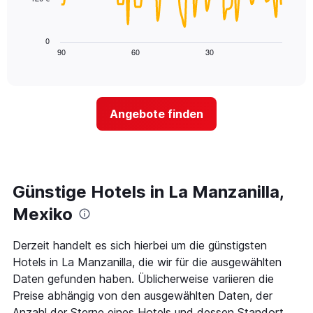
X-
Das
den
Achse,
folgende
letzten
die
Diagramm
3
0
die
zeigt,
Tagen
90
60
30
End
Hotelkategorien
of
wie
anzeigt.
interactive
nach
sich
chart
Sternen
der
anzeigt
Preis
Das
Angebote finden
für
Diagramm
ein
hat
Zimmer
1
ändert,
Y-
je
Achse,
näher
Günstige Hotels in La Manzanilla,
die
das
den
Aufenthaltsdatum
Mexiko
durchschnittlichen
rückt.
Zimmerpreis
Das
Derzeit handelt es sich hierbei um die günstigsten
an
Diagramm
diesem
Hotels in La Manzanilla, die wir für die ausgewählten
hat
Wochenende
1
Daten gefunden haben. Üblicherweise variieren die
anzeigt,
X-
Preise abhängig von den ausgewählten Daten, der
der
Achse,
Anzahl der Sterne eines Hotels und dessen Standort.
in