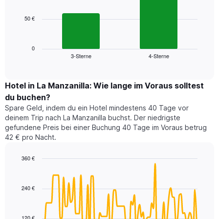
bars.
hat
1
50 €
Das
X-
folgende
Achse,
Diagramm
die
zeigt
0
die
3-Sterne
4-Sterne
den
End
Hotelkategorien
of
durchschnittlichen
nach
interactive
Zimmerpreis
chart
Sternen
für
Hotel in La Manzanilla: Wie lange im Voraus solltest
anzeigt
dieses
du buchen?
Das
Wochenende
Diagramm
Spare Geld, indem du ein Hotel mindestens 40 Tage vor
in
hat
deinem Trip nach La Manzanilla buchst. Der niedrigste
den
1
gefundene Preis bei einer Buchung 40 Tage im Voraus betrug
letzten
Y-
42 € pro Nacht.
3
Achse,
Tagen,
die
360 €
aggregiert
den
nach
Line
Chart
durchschnittlichen
graphic.
chart
Sternebewertung.
Zimmerpreis
with
Das
240 €
für
90
Diagramm
heute
data
hat
points.
Nacht
1
in
120 €