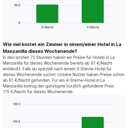
die
50 €
Das
die
folgende
Wochentage
Diagramm
anzeigt.
zeigt
0
Das
3-Sterne
4-Sterne
den
End
Diagramm
of
durchschnittlichen
hat
interactive
Zimmerpreis,
chart
1
der
Wie viel kostet ein Zimmer in einem/einer Hotel in La
Y-
für
Achse,
Manzanilla dieses Wochenende?
heute
die
In den letzten 72 Stunden haben wir Preise für Hotels in La
Nacht
den
Manzanilla für dieses Wochenende bereits ab 61 €/Nacht
in
durchschnittlichen
entdeckt. Falls du speziell nach einem 3-Sterne-Hotel für
den
Zimmerpreis
dieses Wochenende suchst: Unsere Nutzer haben Preise schon
letzten
anzeigt.
ab 61 €/Nacht gefunden. Für ein 4-Sterne-Hotel in La
3
Manzanilla betrug der günstigste kürzlich gefundene Preis
Tagen
115 €/Nacht für dieses Wochenende.
gefunden
wurde,
aggregiert
150 €
nach
Bar
Chart
Sternebewertung.
graphic.
chart
with
Das
100 €
2
Diagramm