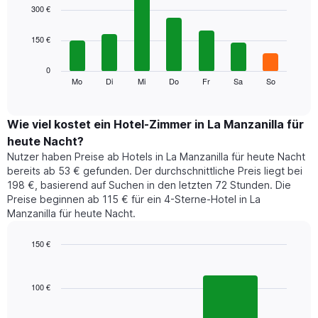
1
graphic.
chart
300 €
with
X-
7
Achse,
150 €
bars.
die
die
Das
0
Monate
folgende
Mo
Di
Mi
Do
Fr
Sa
So
End
anzeigt.
of
Diagramm
Das
interactive
zeigt
chart
Diagramm
den
Wie viel kostet ein Hotel-Zimmer in La Manzanilla für
hat
durchschnittlichen
1
heute Nacht?
Preis
Y-
Nutzer haben Preise ab Hotels in La Manzanilla für heute Nacht
eines
Achse,
bereits ab 53 € gefunden. Der durchschnittliche Preis liegt bei
Zimmers
die
198 €, basierend auf Suchen in den letzten 72 Stunden. Die
für
den
Preise beginnen ab 115 € für ein 4-Sterne-Hotel in La
den
durchschnittlichen
Manzanilla für heute Nacht.
jeweiligen
Zimmerpreis
Wochentag.
anzeigt.
Das
150 €
Diagramm
Bar
Chart
hat
graphic.
chart
1
with
100 €
2
X-
bars.
Achse,