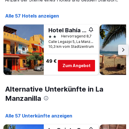
die
den
die
letzten
Anzahl
Alle 57 Hotels anzeigen
3
der
Tagen
Tage
gefunden
vor
Hotel Bahía Melaque
wurde.
dem
2 Sterne
Hervorragend 8,7
Aufenthalt
Calle Legazpi 5, La Manzanilla, Jalisco, Mexiko
anzeigt
10,3 km vom Stadtzentrum
Das
Diagramm
49 €
hat
Zum Angebot
1
Y-
Achse,
die
Alternative Unterkünfte in La
den
durchschnittlichen
Manzanilla
Zimmerpreis
anzeigt
Alle 57 Unterkünfte anzeigen