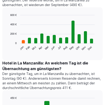
günstigsten. Der teuerste Monat, um in La Manzanilla zu
übernachten, ist wiederum der September (490 €).
600 €
Bar
Chart
graphic.
chart
400 €
with
12
200 €
bars.
0
Das
Jan
Feb
Mrz
Apr
Mai
Jun
Jul
Aug
Sep
Okt
Nov
Dez
folgende
End
of
Diagramm
interactive
zeigt
chart
den
Hotel in La Manzanilla: An welchem Tag ist die
durchschnittlichen
Übernachtung am günstigsten?
Zimmerpreis
Der günstigste Tag, um in La Manzanilla zu übernachten, ist
im
Sonntag (90 €). Andererseits können Reisende damit rechnen,
jeweiligen
an einem Mittwoch am meisten zu zahlen. Dann beträgt der
Monat
durchschnittliche Übernachtungspreis 411 €.
an.
Das
Diagramm
450 €
hat
Bar
Chart