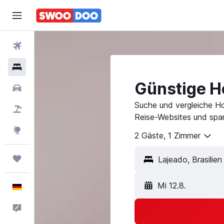
Flüge
Hotels
Günstige Ho
Mietwagen
Suche und vergleiche Ho
Pauschalreisen
Reise-Websites und spar
Explore
2 Gäste, 1 Zimmer
Trips
Mi 12.8.
Deutsch
Feedback