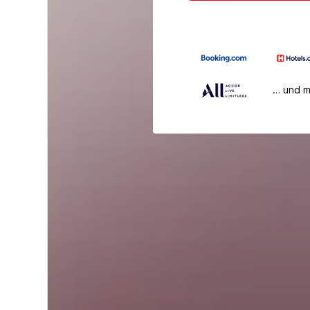
… und 