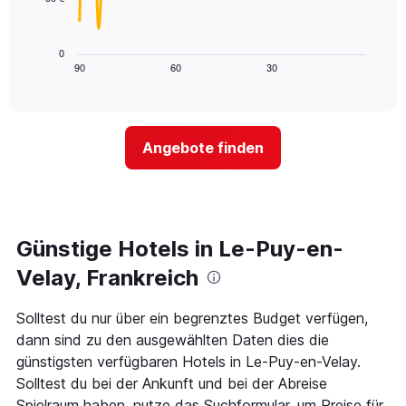
X-
Das
den
Achse,
folgende
letzten
die
Diagramm
3
0
die
zeigt,
Tagen
90
60
30
End
Hotelkategorien
of
wie
anzeigt.
interactive
nach
sich
chart
Sternen
der
anzeigt
Preis
Das
Angebote finden
für
Diagramm
ein
hat
Zimmer
1
ändert,
Y-
je
Achse,
näher
Günstige Hotels in Le-Puy-en-
die
das
den
Aufenthaltsdatum
Velay, Frankreich
durchschnittlichen
rückt.
Zimmerpreis
Das
Solltest du nur über ein begrenztes Budget verfügen,
an
Diagramm
diesem
dann sind zu den ausgewählten Daten dies die
hat
Wochenende
1
günstigsten verfügbaren Hotels in Le-Puy-en-Velay.
anzeigt,
X-
Solltest du bei der Ankunft und bei der Abreise
der
Achse,
Spielraum haben, nutze das Suchformular, um Preise für
in