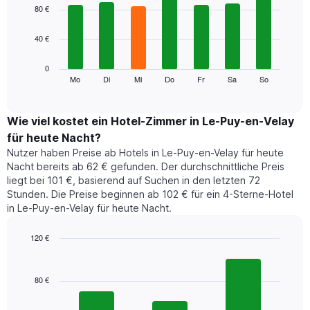
1
graphic.
chart
80 €
with
X-
7
Achse,
40 €
bars.
die
die
Das
0
Monate
folgende
Mo
Di
Mi
Do
Fr
Sa
So
End
anzeigt.
of
Diagramm
Das
interactive
zeigt
chart
Diagramm
den
Wie viel kostet ein Hotel-Zimmer in Le-Puy-en-Velay
hat
durchschnittlichen
1
für heute Nacht?
Preis
Y-
Nutzer haben Preise ab Hotels in Le-Puy-en-Velay für heute
eines
Achse,
Nacht bereits ab 62 € gefunden. Der durchschnittliche Preis
Zimmers
die
liegt bei 101 €, basierend auf Suchen in den letzten 72
für
den
Stunden. Die Preise beginnen ab 102 € für ein 4-Sterne-Hotel
den
durchschnittlichen
in Le-Puy-en-Velay für heute Nacht.
jeweiligen
Zimmerpreis
Wochentag.
anzeigt.
Das
120 €
Diagramm
Bar
Chart
hat
graphic.
chart
1
with
80 €
3
X-
bars.
Achse,