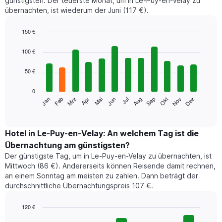
günstigsten. Der teuerste Monat, um in Le-Puy-en-Velay zu
übernachten, ist wiederum der Juni (117 €).
150 €
Bar
Chart
graphic.
chart
100 €
with
12
50 €
bars.
0
Das
Jan
Feb
Mrz
Apr
Mai
Jun
Jul
Aug
Sep
Okt
Nov
Dez
folgende
End
of
Diagramm
interactive
zeigt
chart
den
Hotel in Le-Puy-en-Velay: An welchem Tag ist die
durchschnittlichen
Übernachtung am günstigsten?
Zimmerpreis
Der günstigste Tag, um in Le-Puy-en-Velay zu übernachten, ist
im
Mittwoch (86 €). Andererseits können Reisende damit rechnen,
jeweiligen
an einem Sonntag am meisten zu zahlen. Dann beträgt der
Monat
durchschnittliche Übernachtungspreis 107 €.
an.
Das
Diagramm
120 €
hat
Bar
Chart