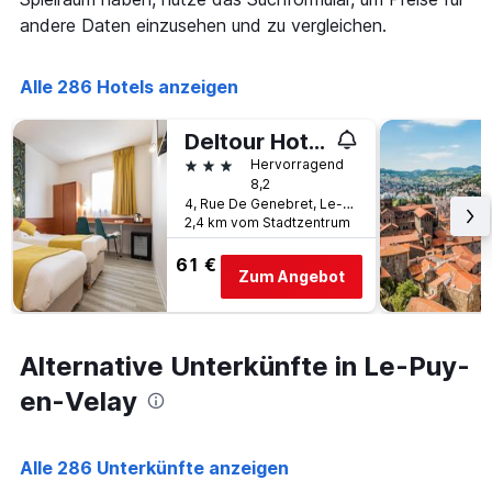
die
den
andere Daten einzusehen und zu vergleichen.
die
letzten
Anzahl
3
der
Tagen
Alle 286 Hotels anzeigen
Tage
gefunden
vor
wurde.
dem
Deltour Hotel Le Puy En Velay
Aufenthalt
3 Sterne
Hervorragend
anzeigt
8,2
Das
4, Rue De Genebret, Le-Puy-en-Velay, Haute-Loire, Frankreich
Diagramm
2,4 km vom Stadtzentrum
hat
1
61 €
Y-
Zum Angebot
Achse,
die
den
durchschnittlichen
Alternative Unterkünfte in Le-Puy-
Zimmerpreis
en-Velay
anzeigt
Alle 286 Unterkünfte anzeigen