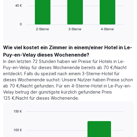
die
40 €
Das
die
folgende
Wochentage
Diagramm
anzeigt.
zeigt
0
Das
2-Sterne
3-Sterne
4-Sterne
den
End
Diagramm
of
durchschnittlichen
hat
interactive
Zimmerpreis,
chart
1
der
Wie viel kostet ein Zimmer in einem/einer Hotel in Le-
Y-
für
Achse,
Puy-en-Velay dieses Wochenende?
heute
die
In den letzten 72 Stunden haben wir Preise für Hotels in Le-
Nacht
den
Puy-en-Velay für dieses Wochenende bereits ab 70 €/Nacht
in
durchschnittlichen
entdeckt. Falls du speziell nach einem 3-Sterne-Hotel für
den
Zimmerpreis
dieses Wochenende suchst: Unsere Nutzer haben Preise schon
letzten
anzeigt.
ab 70 €/Nacht gefunden. Für ein 4-Sterne-Hotel in Le-Puy-en-
3
Velay betrug der günstigste kürzlich gefundene Preis
Tagen
125 €/Nacht für dieses Wochenende.
gefunden
wurde,
aggregiert
150 €
nach
Bar
Chart
Sternebewertung.
graphic.
chart
with
Das
100 €
2
Diagramm