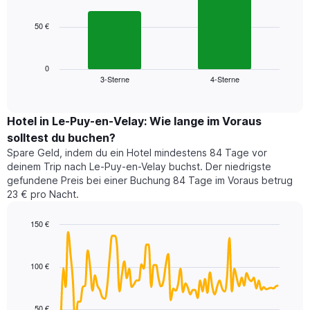
bars.
hat
1
50 €
Das
X-
folgende
Achse,
Diagramm
die
zeigt
0
die
3-Sterne
4-Sterne
den
End
Hotelkategorien
of
durchschnittlichen
nach
interactive
Zimmerpreis
chart
Sternen
für
Hotel in Le-Puy-en-Velay: Wie lange im Voraus
anzeigt
dieses
solltest du buchen?
Das
Wochenende
Diagramm
Spare Geld, indem du ein Hotel mindestens 84 Tage vor
in
hat
deinem Trip nach Le-Puy-en-Velay buchst. Der niedrigste
den
1
gefundene Preis bei einer Buchung 84 Tage im Voraus betrug
letzten
Y-
23 € pro Nacht.
3
Achse,
Tagen,
die
150 €
aggregiert
den
nach
Line
Chart
durchschnittlichen
graphic.
chart
Sternebewertung.
Zimmerpreis
with
Das
100 €
für
90
Diagramm
heute
data
hat
points.
Nacht
1
in
50 €