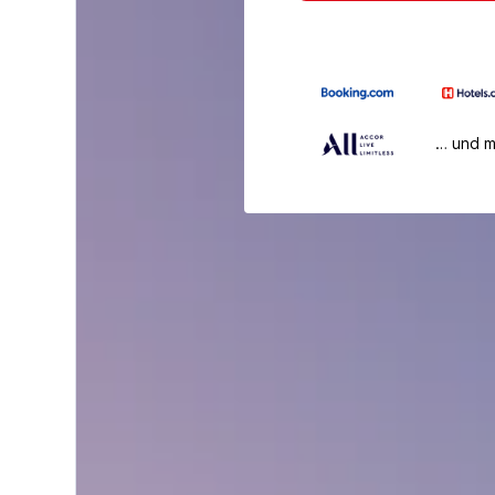
… und 