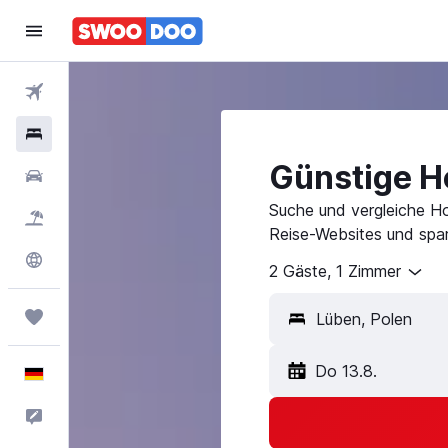
Flüge
Hotels
Günstige Ho
Mietwagen
Suche und vergleiche Ho
Pauschalreisen
Reise-Websites und spar
Explore
2 Gäste, 1 Zimmer
Trips
Do 13.8.
Deutsch
Feedback