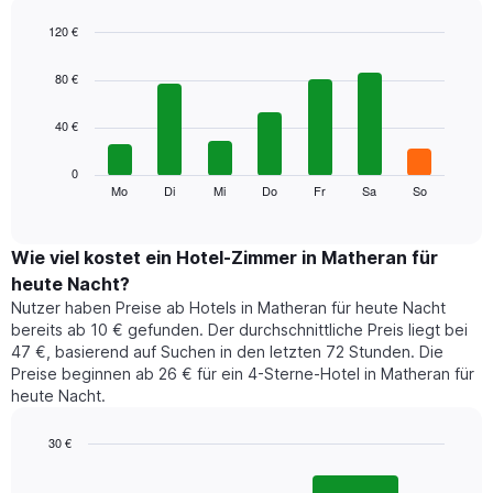
Das
Diagramm
120 €
hat
Bar
Chart
1
graphic.
chart
80 €
with
X-
7
Achse,
40 €
bars.
die
die
Das
0
Monate
folgende
Mo
Di
Mi
Do
Fr
Sa
So
End
anzeigt.
of
Diagramm
Das
interactive
zeigt
chart
Diagramm
den
Wie viel kostet ein Hotel-Zimmer in Matheran für
hat
durchschnittlichen
1
heute Nacht?
Preis
Y-
Nutzer haben Preise ab Hotels in Matheran für heute Nacht
eines
Achse,
bereits ab 10 € gefunden. Der durchschnittliche Preis liegt bei
Zimmers
die
47 €, basierend auf Suchen in den letzten 72 Stunden. Die
für
den
Preise beginnen ab 26 € für ein 4-Sterne-Hotel in Matheran für
den
durchschnittlichen
heute Nacht.
jeweiligen
Zimmerpreis
Wochentag.
anzeigt.
Das
30 €
Diagramm
Bar
Chart
hat
graphic.
chart