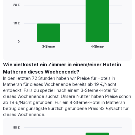
1
with
20 €
2
X-
bars.
Achse,
die
10 €
Das
die
folgende
Wochentage
Diagramm
anzeigt.
zeigt
0
Das
3-Sterne
4-Sterne
den
End
Diagramm
of
durchschnittlichen
hat
interactive
Zimmerpreis,
chart
1
der
Wie viel kostet ein Zimmer in einem/einer Hotel in
Y-
für
Achse,
Matheran dieses Wochenende?
heute
die
In den letzten 72 Stunden haben wir Preise für Hotels in
Nacht
den
Matheran für dieses Wochenende bereits ab 19 €/Nacht
in
durchschnittlichen
entdeckt. Falls du speziell nach einem 3-Sterne-Hotel für
den
Zimmerpreis
dieses Wochenende suchst: Unsere Nutzer haben Preise schon
letzten
anzeigt.
ab 19 €/Nacht gefunden. Für ein 4-Sterne-Hotel in Matheran
3
betrug der günstigste kürzlich gefundene Preis 83 €/Nacht für
Tagen
dieses Wochenende.
gefunden
wurde,
aggregiert
90 €
nach
Bar
Chart