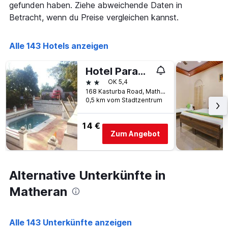
Wochenende
1
gefunden haben. Ziehe abweichende Daten in
anzeigt,
X-
Betracht, wenn du Preise vergleichen kannst.
der
Achse,
in
die
den
die
Alle 143 Hotels anzeigen
letzten
Anzahl
3
der
Tagen
Hotel Paramount
Tage
gefunden
vor
2 Sterne
OK 5,4
wurde.
dem
168 Kasturba Road, Matheran, Indien
Aufenthalt
0,5 km vom Stadtzentrum
anzeigt
Das
14 €
Diagramm
Zum Angebot
hat
1
Y-
Achse,
Alternative Unterkünfte in
die
den
Matheran
durchschnittlichen
Zimmerpreis
anzeigt
Alle 143 Unterkünfte anzeigen