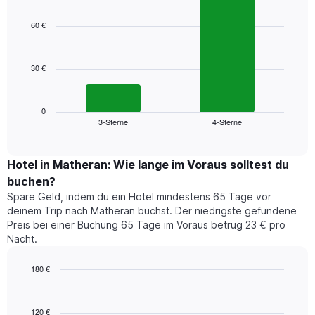
Sternebewertung.
graphic.
chart
with
Das
60 €
2
Diagramm
bars.
hat
1
30 €
Das
X-
folgende
Achse,
Diagramm
die
zeigt
0
die
3-Sterne
4-Sterne
den
End
Hotelkategorien
of
durchschnittlichen
nach
interactive
Zimmerpreis
chart
Sternen
für
Hotel in Matheran: Wie lange im Voraus solltest du
anzeigt
dieses
buchen?
Das
Wochenende
Diagramm
Spare Geld, indem du ein Hotel mindestens 65 Tage vor
in
hat
deinem Trip nach Matheran buchst. Der niedrigste gefundene
den
1
Preis bei einer Buchung 65 Tage im Voraus betrug 23 € pro
letzten
Y-
Nacht.
3
Achse,
Tagen,
die
180 €
aggregiert
den
nach
Line
Chart
durchschnittlichen
graphic.
chart
Sternebewertung.
Zimmerpreis
with
Das
120 €