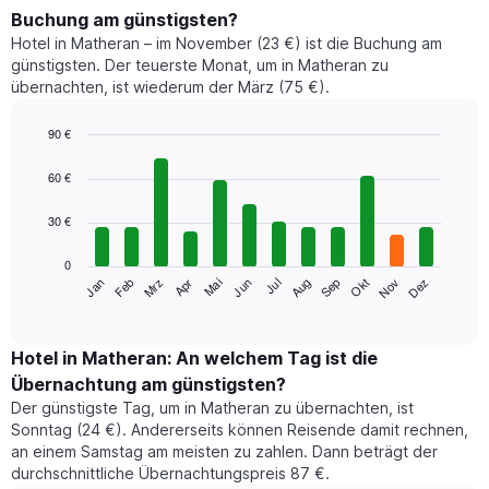
Buchung am günstigsten?
Hotel in Matheran – im November (23 €) ist die Buchung am
günstigsten. Der teuerste Monat, um in Matheran zu
übernachten, ist wiederum der März (75 €).
90 €
Bar
Chart
graphic.
chart
60 €
with
12
30 €
bars.
0
Das
Jan
Feb
Mrz
Apr
Mai
Jun
Jul
Aug
Sep
Okt
Nov
Dez
folgende
End
of
Diagramm
interactive
zeigt
chart
den
Hotel in Matheran: An welchem Tag ist die
durchschnittlichen
Übernachtung am günstigsten?
Zimmerpreis
Der günstigste Tag, um in Matheran zu übernachten, ist
im
Sonntag (24 €). Andererseits können Reisende damit rechnen,
jeweiligen
an einem Samstag am meisten zu zahlen. Dann beträgt der
Monat
durchschnittliche Übernachtungspreis 87 €.
an.