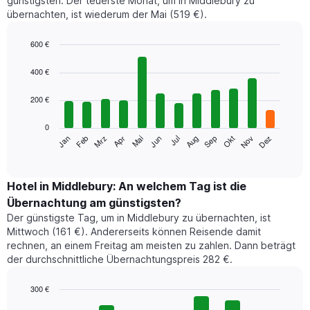
günstigsten. Der teuerste Monat, um in Middlebury zu
übernachten, ist wiederum der Mai (519 €).
600 €
Bar
Chart
graphic.
chart
400 €
with
12
200 €
bars.
0
Das
Jan
Feb
Mrz
Apr
Mai
Jun
Jul
Aug
Sep
Okt
Nov
Dez
folgende
End
of
Diagramm
interactive
zeigt
chart
den
Hotel in Middlebury: An welchem Tag ist die
durchschnittlichen
Übernachtung am günstigsten?
Zimmerpreis
Der günstigste Tag, um in Middlebury zu übernachten, ist
im
Mittwoch (161 €). Andererseits können Reisende damit
jeweiligen
rechnen, an einem Freitag am meisten zu zahlen. Dann beträgt
Monat
der durchschnittliche Übernachtungspreis 282 €.
an.
Das
Diagramm
300 €
hat
Bar
Chart