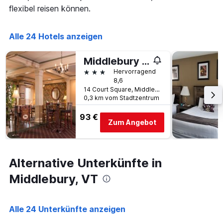
die
flexibel reisen können.
Anzahl
der
Tage
Alle 24 Hotels anzeigen
vor
dem
Aufenthalt
Middlebury Inn
anzeigt
3 Sterne
Hervorragend
Das
8,6
Diagramm
14 Court Square, Middlebury, VT, USA
hat
0,3 km vom Stadtzentrum
1
Y-
93 €
Zum Angebot
Achse,
die
den
durchschnittlichen
Alternative Unterkünfte in
Zimmerpreis
anzeigt
Middlebury, VT
Alle 24 Unterkünfte anzeigen