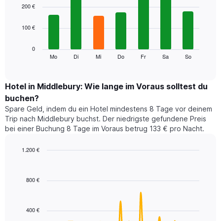
1
graphic.
chart
200 €
with
X-
7
Achse,
100 €
bars.
die
die
Das
0
Monate
folgende
Mo
Di
Mi
Do
Fr
Sa
So
End
anzeigt.
of
Diagramm
Das
interactive
zeigt
chart
Diagramm
den
Hotel in Middlebury: Wie lange im Voraus solltest du
hat
durchschnittlichen
1
buchen?
Preis
Y-
Spare Geld, indem du ein Hotel mindestens 8 Tage vor deinem
eines
Achse,
Trip nach Middlebury buchst. Der niedrigste gefundene Preis
Zimmers
die
bei einer Buchung 8 Tage im Voraus betrug 133 € pro Nacht.
für
den
den
durchschnittlichen
jeweiligen
1.200 €
Zimmerpreis
Wochentag.
Line
anzeigt.
Chart
Das
graphic.
chart
with
Diagramm
800 €
90
hat
data
1
points.
X-
400 €
Achse,
Das