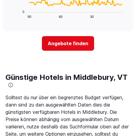
die
folgende
die
Diagramm
0
Wochentage
zeigt,
90
60
30
End
anzeigt.
of
wie
Das
interactive
sich
chart
Diagramm
der
hat
Preis
1
Angebote finden
für
Y-
ein
Achse,
Zimmer
die
ändert,
den
je
durchschnittlichen
näher
Günstige Hotels in Middlebury, VT
Zimmerpreis
das
anzeigt.
Aufenthaltsdatum
rückt.
Das
Solltest du nur über ein begrenztes Budget verfügen,
Diagramm
dann sind zu den ausgewählten Daten dies die
hat
günstigsten verfügbaren Hotels in Middlebury. Die
1
Preise können abhängig vom ausgewählten Datum
X-
Achse,
variieren, nutze deshalb das Suchformular oben auf der
die
Seite, um weitere Optionen einzusehen, solltest du