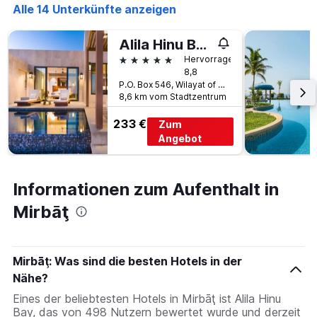
Alle 14 Unterkünfte anzeigen
1
X-
Achse,
Alila Hinu Bay
die
5 Sterne
Hervorragend
die
8,8
Wochentage
P.O. Box 546, Wilayat of Mirbat Governorate Of Dhofar, Mirbāţ, Oman
anzeigt.
8,6 km vom Stadtzentrum
Das
Diagramm
233 €
Zum
hat
Angebot
1
Y-
Achse,
die
Informationen zum Aufenthalt in
den
Mirbāţ
durchschnittlichen
Zimmerpreis
anzeigt.
Mirbāţ: Was sind die besten Hotels in der
Nähe?
Eines der beliebtesten Hotels in Mirbāţ ist Alila Hinu
Bay, das von 498 Nutzern bewertet wurde und derzeit