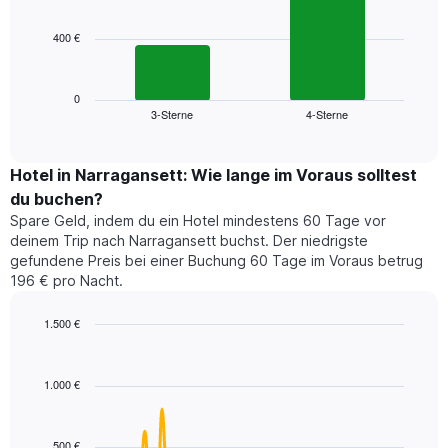
bars.
hat
1
400 €
Das
X-
folgende
Achse,
Diagramm
die
zeigt
0
die
3-Sterne
4-Sterne
den
End
Hotelkategorien
of
durchschnittlichen
nach
interactive
Zimmerpreis
chart
Sternen
für
Hotel in Narragansett: Wie lange im Voraus solltest
anzeigt
dieses
du buchen?
Das
Wochenende
Diagramm
Spare Geld, indem du ein Hotel mindestens 60 Tage vor
in
hat
deinem Trip nach Narragansett buchst. Der niedrigste
den
1
gefundene Preis bei einer Buchung 60 Tage im Voraus betrug
letzten
Y-
196 € pro Nacht.
3
Achse,
Tagen,
die
1.500 €
aggregiert
den
nach
Line
Chart
durchschnittlichen
graphic.
chart
Sternebewertung.
Zimmerpreis
with
Das
1.000 €
für
90
Diagramm
heute
data
hat
points.
Nacht
1
in
500 €