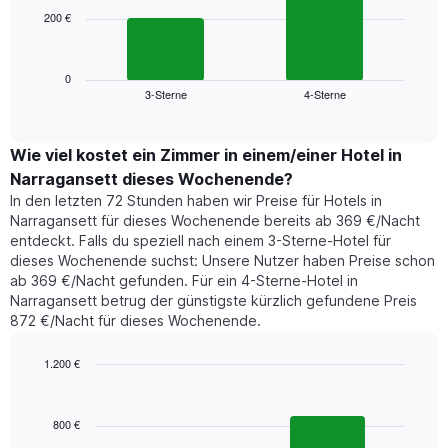
die
200 €
Das
die
folgende
Wochentage
Diagramm
anzeigt.
zeigt
0
Das
3-Sterne
4-Sterne
den
End
Diagramm
of
durchschnittlichen
hat
interactive
Zimmerpreis,
chart
1
der
Wie viel kostet ein Zimmer in einem/einer Hotel in
Y-
für
Achse,
Narragansett dieses Wochenende?
heute
die
In den letzten 72 Stunden haben wir Preise für Hotels in
Nacht
den
Narragansett für dieses Wochenende bereits ab 369 €/Nacht
in
durchschnittlichen
entdeckt. Falls du speziell nach einem 3-Sterne-Hotel für
den
Zimmerpreis
dieses Wochenende suchst: Unsere Nutzer haben Preise schon
letzten
anzeigt.
ab 369 €/Nacht gefunden. Für ein 4-Sterne-Hotel in
3
Narragansett betrug der günstigste kürzlich gefundene Preis
Tagen
872 €/Nacht für dieses Wochenende.
gefunden
wurde,
aggregiert
1.200 €
nach
Bar
Chart
Sternebewertung.
graphic.
chart
with
Das
800 €
2
Diagramm