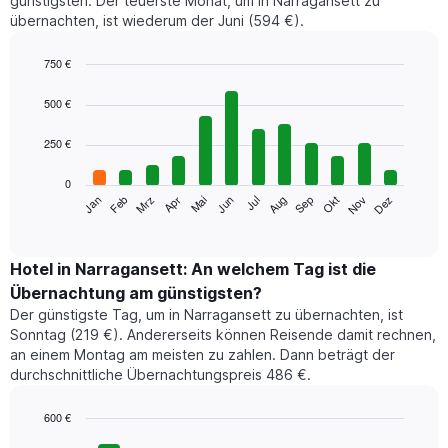
günstigsten. Der teuerste Monat, um in Narragansett zu
übernachten, ist wiederum der Juni (594 €).
750 €
Bar
Chart
graphic.
chart
500 €
with
12
250 €
bars.
0
Das
Jan
Feb
Mrz
Apr
Mai
Jun
Jul
Aug
Sep
Okt
Nov
Dez
folgende
End
of
Diagramm
interactive
zeigt
chart
den
Hotel in Narragansett: An welchem Tag ist die
durchschnittlichen
Übernachtung am günstigsten?
Zimmerpreis
Der günstigste Tag, um in Narragansett zu übernachten, ist
im
Sonntag (219 €). Andererseits können Reisende damit rechnen,
jeweiligen
an einem Montag am meisten zu zahlen. Dann beträgt der
Monat
durchschnittliche Übernachtungspreis 486 €.
an.
Das
Diagramm
600 €
hat
Bar
Chart