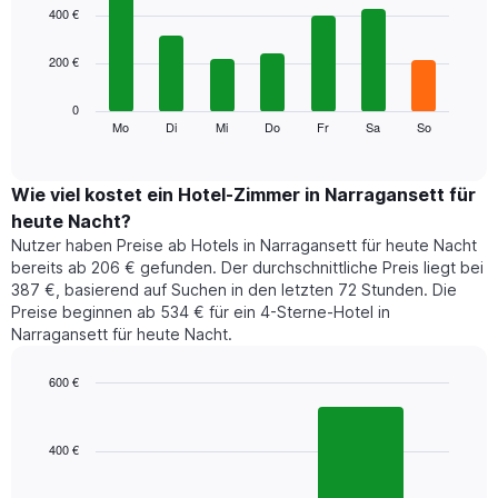
1
graphic.
chart
400 €
with
X-
7
Achse,
200 €
bars.
die
die
Das
0
Monate
folgende
Mo
Di
Mi
Do
Fr
Sa
So
End
anzeigt.
of
Diagramm
Das
interactive
zeigt
chart
Diagramm
den
Wie viel kostet ein Hotel-Zimmer in Narragansett für
hat
durchschnittlichen
1
heute Nacht?
Preis
Y-
Nutzer haben Preise ab Hotels in Narragansett für heute Nacht
eines
Achse,
bereits ab 206 € gefunden. Der durchschnittliche Preis liegt bei
Zimmers
die
387 €, basierend auf Suchen in den letzten 72 Stunden. Die
für
den
Preise beginnen ab 534 € für ein 4-Sterne-Hotel in
den
durchschnittlichen
Narragansett für heute Nacht.
jeweiligen
Zimmerpreis
Wochentag.
anzeigt.
Das
600 €
Diagramm
Bar
Chart
hat
graphic.
chart
1
with
400 €
2
X-
bars.
Achse,