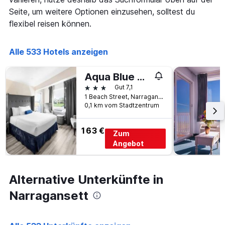
die
den
Seite, um weitere Optionen einzusehen, solltest du
die
letzten
Anzahl
flexibel reisen können.
3
der
Tagen
Tage
gefunden
vor
Alle 533 Hotels anzeigen
wurde.
dem
Aufenthalt
Aqua Blue Hotel
anzeigt
3 Sterne
Gut 7,1
Das
1 Beach Street, Narragansett, RI, USA
Diagramm
0,1 km vom Stadtzentrum
hat
1
Y-
163 €
Zum
Achse,
Angebot
die
den
durchschnittlichen
Zimmerpreis
Alternative Unterkünfte in
anzeigt
Narragansett