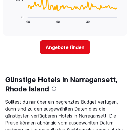
X-
Das
den
Achse,
folgende
letzten
die
Diagramm
3
0
die
zeigt,
Tagen
90
60
30
End
Hotelkategorien
of
wie
anzeigt.
interactive
nach
sich
chart
Sternen
der
anzeigt
Preis
Das
Angebote finden
für
Diagramm
ein
hat
Zimmer
1
ändert,
Y-
je
Achse,
näher
Günstige Hotels in Narragansett,
die
das
den
Aufenthaltsdatum
Rhode Island
durchschnittlichen
rückt.
Zimmerpreis
Das
Solltest du nur über ein begrenztes Budget verfügen,
an
Diagramm
diesem
dann sind zu den ausgewählten Daten dies die
hat
Wochenende
1
günstigsten verfügbaren Hotels in Narragansett. Die
anzeigt,
X-
Preise können abhängig vom ausgewählten Datum
der
Achse,
variieren, nutze deshalb das Suchformular oben auf der
in