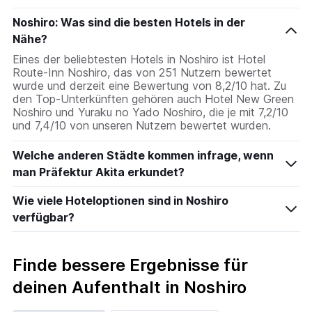
1
Noshiro: Was sind die besten Hotels in der
X-
Achse,
Nähe?
die
Eines der beliebtesten Hotels in Noshiro ist Hotel
die
Route-Inn Noshiro, das von 251 Nutzern bewertet
Wochentage
wurde und derzeit eine Bewertung von 8,2/10 hat. Zu
anzeigt.
den Top-Unterkünften gehören auch Hotel New Green
Das
Noshiro und Yuraku no Yado Noshiro, die je mit 7,2/10
Diagramm
und 7,4/10 von unseren Nutzern bewertet wurden.
hat
1
Welche anderen Städte kommen infrage, wenn
Y-
Achse,
man Präfektur Akita erkundet?
die
den
Wie viele Hoteloptionen sind in Noshiro
durchschnittlichen
verfügbar?
Zimmerpreis
anzeigt.
Finde bessere Ergebnisse für
deinen Aufenthalt in Noshiro