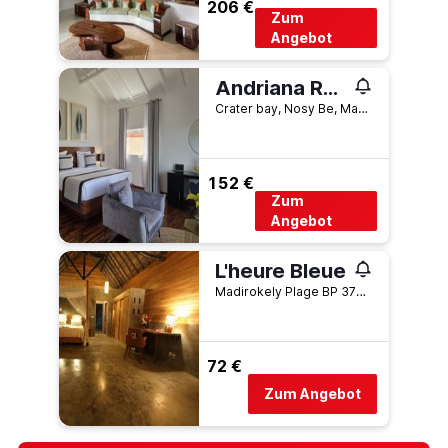
206 €
Zum
Angebot
Andriana Resort & Spa
Crater bay, Nosy Be, Madagaskar
152 €
Zum
Angebot
L'heure Bleue
Madirokely Plage BP 372, Hellville 207, Nosy Be, Madagaskar
72 €
Zum Angebot