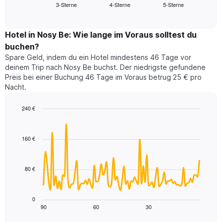
3-Sterne
4-Sterne
5-Sterne
den
End
Hotelkategorien
of
durchschnittlichen
nach
interactive
Zimmerpreis
chart
Sternen
für
Hotel in Nosy Be: Wie lange im Voraus solltest du
anzeigt
dieses
buchen?
Das
Wochenende
Diagramm
Spare Geld, indem du ein Hotel mindestens 46 Tage vor
in
hat
deinem Trip nach Nosy Be buchst. Der niedrigste gefundene
den
1
Preis bei einer Buchung 46 Tage im Voraus betrug 25 € pro
letzten
Y-
Nacht.
3
Achse,
Tagen,
die
240 €
aggregiert
den
nach
Line
Chart
durchschnittlichen
graphic.
chart
Sternebewertung.
Zimmerpreis
with
Das
160 €
für
90
Diagramm
heute
data
hat
points.
Nacht
1
in
80 €
X-
Das
den
Achse,
folgende
letzten
die
Diagramm
3
0
die
zeigt,
Tagen
90
60
30
End
Hotelkategorien
of
wie
anzeigt.
interactive