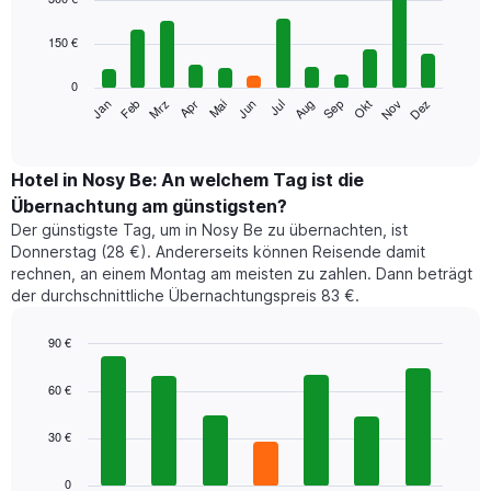
with
12
150 €
bars.
0
Das
Jan
Feb
Mrz
Apr
Mai
Jun
Jul
Aug
Sep
Okt
Nov
Dez
folgende
End
of
Diagramm
interactive
zeigt
chart
den
Hotel in Nosy Be: An welchem Tag ist die
durchschnittlichen
Übernachtung am günstigsten?
Zimmerpreis
Der günstigste Tag, um in Nosy Be zu übernachten, ist
im
Donnerstag (28 €). Andererseits können Reisende damit
jeweiligen
rechnen, an einem Montag am meisten zu zahlen. Dann beträgt
Monat
der durchschnittliche Übernachtungspreis 83 €.
an.
Das
Diagramm
90 €
hat
Bar
Chart
1
graphic.
chart
60 €
with
X-
7
Achse,
30 €
bars.
die
die
Das
0
Monate