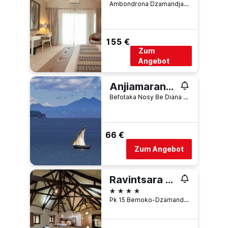
Ambondrona Dzamandjar, Nosy Be, Madagaskar
155 €
Zum
Angebot
Anjiamarango Beach Resort
Befotaka Nosy Be Diana 0207, Nosy Be, Madagaskar
66 €
Zum Angebot
Ravintsara Wellness Hotel
4 Sterne
Pk 15 Bemoko-Dzamandzar, Nosy Be, Madagaskar