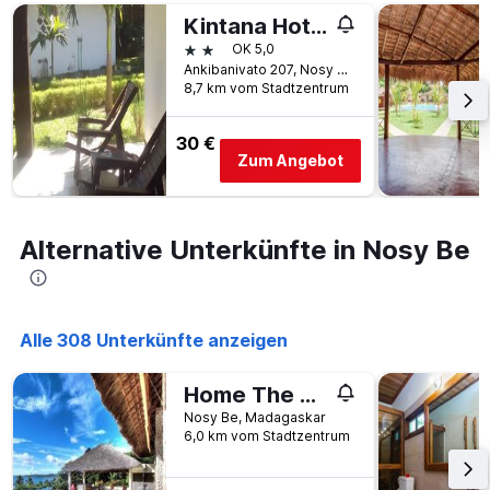
wurde.
dem
Kintana Hotel
Aufenthalt
2 Sterne
OK 5,0
anzeigt
Ankibanivato 207, Nosy Be, Madagaskar
Das
8,7 km vom Stadtzentrum
Diagramm
hat
1
30 €
Y-
Zum Angebot
Achse,
die
den
durchschnittlichen
Alternative Unterkünfte in Nosy Be
Zimmerpreis
anzeigt
Alle 308 Unterkünfte anzeigen
Home The Residence
Nosy Be, Madagaskar
6,0 km vom Stadtzentrum