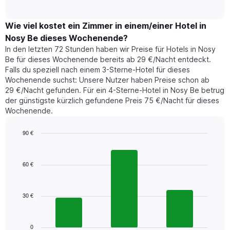
of
durchschnittlichen
hat
interactive
Zimmerpreis,
chart
1
der
Wie viel kostet ein Zimmer in einem/einer Hotel in
Y-
für
Achse,
Nosy Be dieses Wochenende?
heute
die
In den letzten 72 Stunden haben wir Preise für Hotels in Nosy
Nacht
den
Be für dieses Wochenende bereits ab 29 €/Nacht entdeckt.
in
durchschnittlichen
Falls du speziell nach einem 3-Sterne-Hotel für dieses
den
Zimmerpreis
Wochenende suchst: Unsere Nutzer haben Preise schon ab
letzten
anzeigt.
29 €/Nacht gefunden. Für ein 4-Sterne-Hotel in Nosy Be betrug
3
der günstigste kürzlich gefundene Preis 75 €/Nacht für dieses
Tagen
Wochenende.
gefunden
wurde,
aggregiert
90 €
nach
Bar
Chart
Sternebewertung.
graphic.
chart
with
Das
60 €
3
Diagramm
bars.
hat
1
30 €
Das
X-
folgende
Achse,
Diagramm
die
zeigt
0
die