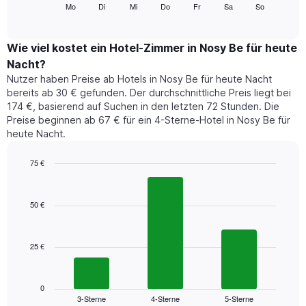
folgende
Mo
Di
Mi
Do
Fr
Sa
So
End
anzeigt.
of
Diagramm
Das
interactive
zeigt
chart
Diagramm
den
Wie viel kostet ein Hotel-Zimmer in Nosy Be für heute
hat
durchschnittlichen
1
Nacht?
Preis
Y-
Nutzer haben Preise ab Hotels in Nosy Be für heute Nacht
eines
Achse,
bereits ab 30 € gefunden. Der durchschnittliche Preis liegt bei
Zimmers
die
174 €, basierend auf Suchen in den letzten 72 Stunden. Die
für
den
Preise beginnen ab 67 € für ein 4-Sterne-Hotel in Nosy Be für
den
durchschnittlichen
heute Nacht.
jeweiligen
Zimmerpreis
Wochentag.
anzeigt.
Das
75 €
Diagramm
Bar
Chart
hat
graphic.
chart
1
with
50 €
3
X-
bars.
Achse,
die
25 €
Das
die
folgende
Wochentage
Diagramm
anzeigt.
zeigt
0
Das
3-Sterne
4-Sterne
5-Sterne
den
End
Diagramm