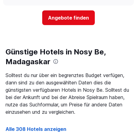
nach
sich
chart
Sternen
der
anzeigt
Preis
Das
Angebote finden
für
Diagramm
ein
hat
Zimmer
1
ändert,
Y-
je
Achse,
näher
Günstige Hotels in Nosy Be,
die
das
den
Aufenthaltsdatum
Madagaskar
durchschnittlichen
rückt.
Zimmerpreis
Das
Solltest du nur über ein begrenztes Budget verfügen,
an
Diagramm
diesem
dann sind zu den ausgewählten Daten dies die
hat
Wochenende
1
günstigsten verfügbaren Hotels in Nosy Be. Solltest du
anzeigt,
X-
bei der Ankunft und bei der Abreise Spielraum haben,
der
Achse,
nutze das Suchformular, um Preise für andere Daten
in
die
den
einzusehen und zu vergleichen.
die
letzten
Anzahl
3
der
Tagen
Alle 308 Hotels anzeigen
Tage
gefunden
vor