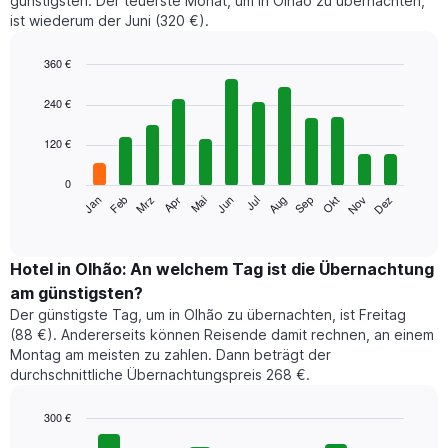
günstigsten. Der teuerste Monat, um in Olhão zu übernachten,
ist wiederum der Juni (320 €).
360 €
Bar
Chart
graphic.
chart
240 €
with
12
120 €
bars.
0
Das
Jan
Feb
Mrz
Apr
Mai
Jun
Jul
Aug
Sep
Okt
Nov
Dez
folgende
End
of
Diagramm
interactive
zeigt
chart
den
Hotel in Olhão: An welchem Tag ist die Übernachtung
durchschnittlichen
am günstigsten?
Zimmerpreis
Der günstigste Tag, um in Olhão zu übernachten, ist Freitag
im
(88 €). Andererseits können Reisende damit rechnen, an einem
jeweiligen
Montag am meisten zu zahlen. Dann beträgt der
Monat
durchschnittliche Übernachtungspreis 268 €.
an.
Das
Diagramm
300 €
hat
Bar
Chart