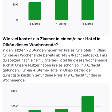
die
80 €
Das
die
folgende
Wochentage
Diagramm
anzeigt.
zeigt
0
Das
3-Sterne
4-Sterne
5-Sterne
den
End
Diagramm
of
durchschnittlichen
hat
interactive
Zimmerpreis,
chart
1
der
Wie viel kostet ein Zimmer in einem/einer Hotel in
Y-
für
Achse,
Olhão dieses Wochenende?
heute
die
In den letzten 72 Stunden haben wir Preise für Hotels in Olhão
Nacht
den
für dieses Wochenende bereits ab 143 €/Nacht entdeckt. Falls
in
durchschnittlichen
du speziell nach einem 3-Sterne-Hotel für dieses Wochenende
den
Zimmerpreis
suchst: Unsere Nutzer haben Preise schon ab 143 €/Nacht
letzten
anzeigt.
gefunden. Für ein 4-Sterne-Hotel in Olhão betrug der
3
günstigste kürzlich gefundene Preis 149 €/Nacht für dieses
Tagen
Wochenende.
gefunden
wurde,
aggregiert
240 €
nach
Bar
Chart
Sternebewertung.
graphic.
chart
with
Das
160 €
3
Diagramm