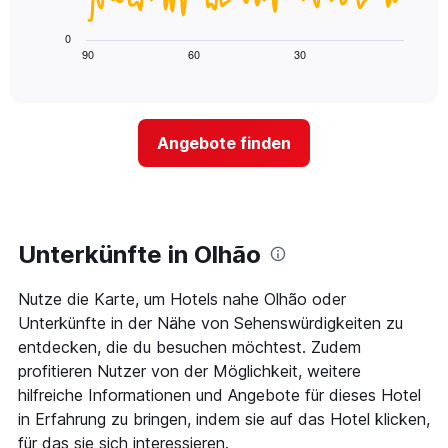
X-
folgende
den
Achse,
Diagramm
letzten
0
die
zeigt,
3
90
60
30
End
die
of
wie
Tagen
interactive
Hotelkategorien
sich
anzeigt.
chart
nach
der
Sternen
Preis
Angebote finden
anzeigt
für
Das
ein
Diagramm
Zimmer
hat
ändert,
1
je
Y-
näher
Unterkünfte in Olhão
Achse,
das
die
Aufenthaltsdatum
den
Nutze die Karte, um Hotels nahe Olhão oder
rückt.
durchschnittlichen
Das
Unterkünfte in der Nähe von Sehenswürdigkeiten zu
Zimmerpreis
Diagramm
entdecken, die du besuchen möchtest. Zudem
an
hat
profitieren Nutzer von der Möglichkeit, weitere
diesem
1
Wochenende
hilfreiche Informationen und Angebote für dieses Hotel
X-
anzeigt,
Achse,
in Erfahrung zu bringen, indem sie auf das Hotel klicken,
der
die
für das sie sich interessieren.
in