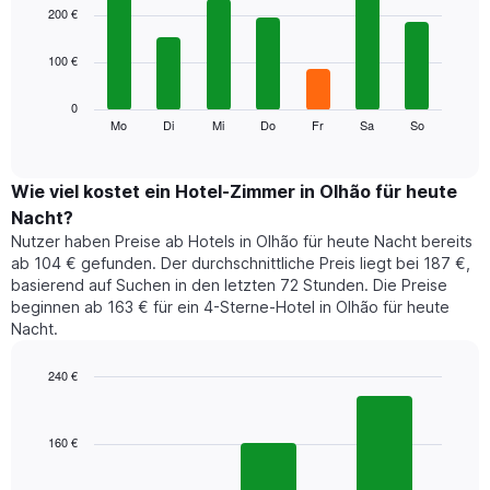
1
graphic.
chart
200 €
with
X-
7
Achse,
100 €
bars.
die
die
Das
0
Monate
folgende
Mo
Di
Mi
Do
Fr
Sa
So
End
anzeigt.
of
Diagramm
Das
interactive
zeigt
chart
Diagramm
den
Wie viel kostet ein Hotel-Zimmer in Olhão für heute
hat
durchschnittlichen
1
Nacht?
Preis
Y-
Nutzer haben Preise ab Hotels in Olhão für heute Nacht bereits
eines
Achse,
ab 104 € gefunden. Der durchschnittliche Preis liegt bei 187 €,
Zimmers
die
basierend auf Suchen in den letzten 72 Stunden. Die Preise
für
den
beginnen ab 163 € für ein 4-Sterne-Hotel in Olhão für heute
den
durchschnittlichen
Nacht.
jeweiligen
Zimmerpreis
Wochentag.
anzeigt.
Das
240 €
Diagramm
Bar
Chart
hat
graphic.
chart
1
with
160 €
3
X-
bars.
Achse,