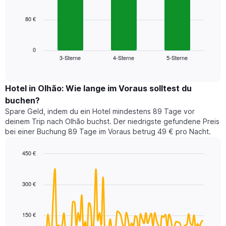
bars.
hat
1
80 €
Das
X-
folgende
Achse,
Diagramm
die
zeigt
0
die
3-Sterne
4-Sterne
5-Sterne
den
End
Hotelkategorien
of
durchschnittlichen
nach
interactive
Zimmerpreis
chart
Sternen
für
Hotel in Olhão: Wie lange im Voraus solltest du
anzeigt
dieses
buchen?
Das
Wochenende
Diagramm
Spare Geld, indem du ein Hotel mindestens 89 Tage vor
in
hat
deinem Trip nach Olhão buchst. Der niedrigste gefundene Preis
den
1
bei einer Buchung 89 Tage im Voraus betrug 49 € pro Nacht.
letzten
Y-
3
Achse,
450 €
Tagen,
die
aggregiert
Line
Chart
den
graphic.
chart
nach
durchschnittlichen
with
Sternebewertung.
300 €
Zimmerpreis
90
Das
für
data
Diagramm
points.
heute
hat
150 €
Nacht
1
Das
in