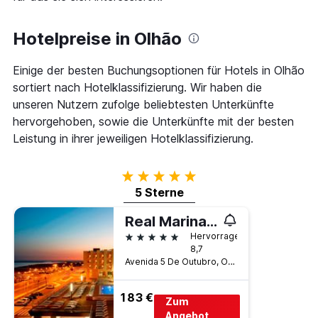
die
den
Anzahl
letzten
der
Hotelpreise in Olhão
3
Tage
Tagen
vor
gefunden
Einige der besten Buchungsoptionen für Hotels in Olhão
dem
wurde.
Aufenthalt
sortiert nach Hotelklassifizierung. Wir haben die
anzeigt
unseren Nutzern zufolge beliebtesten Unterkünfte
Das
hervorgehoben, sowie die Unterkünfte mit der besten
Diagramm
hat
Leistung in ihrer jeweiligen Hotelklassifizierung.
1
Y-
5 Sterne
Achse,
die
5 Sterne
den
durchschnittlichen
Real Marina Hotel & Spa
Zimmerpreis
5 Sterne
Hervorragend
anzeigt
8,7
Avenida 5 De Outubro, Olhão, Faro, Portugal
183 €
Zum
Angebot