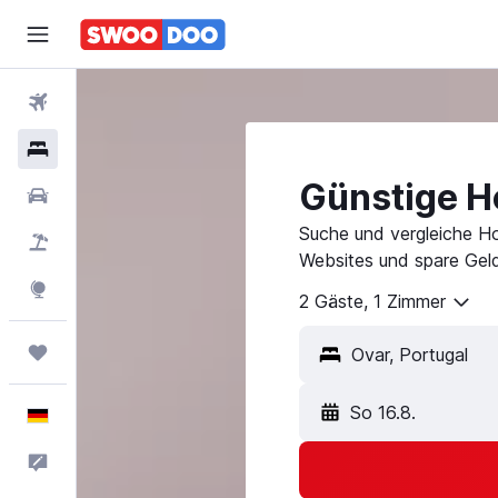
Flüge
Hotels
Günstige Ho
Mietwagen
Suche und vergleiche Ho
Pauschalreisen
Websites und spare Geld
Explore
2 Gäste, 1 Zimmer
Trips
So 16.8.
Deutsch
Feedback