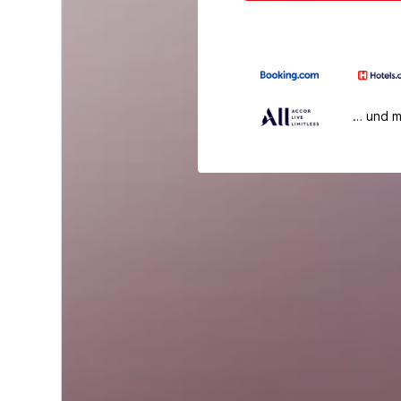
… und 