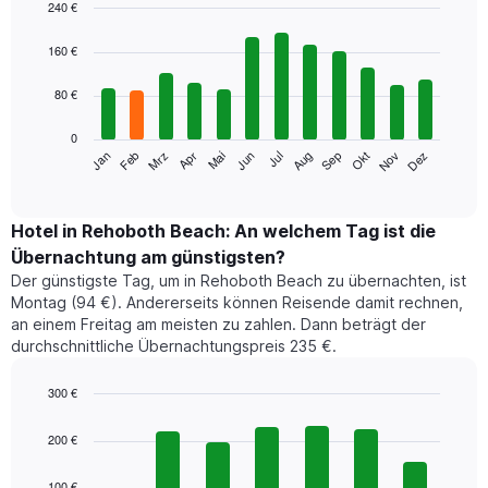
240 €
Bar
Chart
graphic.
chart
160 €
with
12
80 €
bars.
0
Das
Jan
Feb
Mrz
Apr
Mai
Jun
Jul
Aug
Sep
Okt
Nov
Dez
folgende
End
of
Diagramm
interactive
zeigt
chart
den
Hotel in Rehoboth Beach: An welchem Tag ist die
durchschnittlichen
Übernachtung am günstigsten?
Zimmerpreis
Der günstigste Tag, um in Rehoboth Beach zu übernachten, ist
im
Montag (94 €). Andererseits können Reisende damit rechnen,
jeweiligen
an einem Freitag am meisten zu zahlen. Dann beträgt der
Monat
durchschnittliche Übernachtungspreis 235 €.
an.
Das
Diagramm
300 €
hat
Bar
Chart
1
graphic.
chart
200 €
with
X-
7
Achse,
100 €
bars.