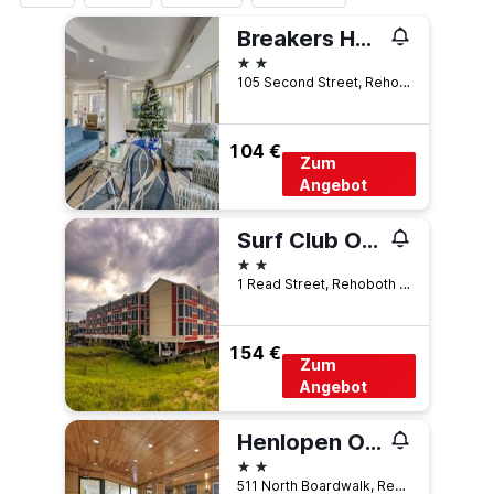
Breakers Hotel & Suites
2 Sterne
105 Second Street, Rehoboth Beach, DE, USA
104 €
Zum
Angebot
Surf Club Oceanfront Hotel
2 Sterne
1 Read Street, Rehoboth Beach, DE, USA
154 €
Zum
Angebot
Henlopen Oceanfront Hotel
2 Sterne
511 North Boardwalk, Rehoboth Beach, DE, USA