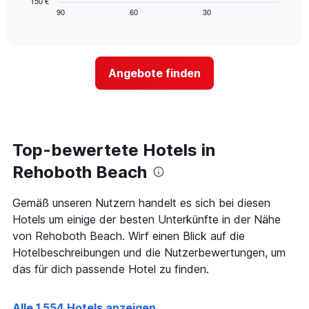
150 €
die
zeigt,
Tagen
90
60
30
End
Hotelkategorien
of
wie
anzeigt.
interactive
nach
sich
chart
Sternen
der
anzeigt
Preis
Das
Angebote finden
für
Diagramm
ein
hat
Zimmer
1
ändert,
Y-
je
Achse,
näher
Top-bewertete Hotels in
die
das
den
Aufenthaltsdatum
Rehoboth Beach
durchschnittlichen
rückt.
Zimmerpreis
Das
Gemäß unseren Nutzern handelt es sich bei diesen
an
Diagramm
diesem
Hotels um einige der besten Unterkünfte in der Nähe
hat
Wochenende
1
von Rehoboth Beach. Wirf einen Blick auf die
anzeigt,
X-
Hotelbeschreibungen und die Nutzerbewertungen, um
der
Achse,
das für dich passende Hotel zu finden.
in
die
den
die
letzten
Anzahl
Alle 1.554 Hotels anzeigen
3