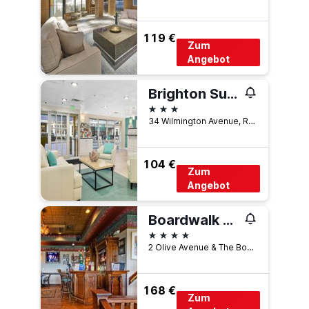
119 €
Zum
Angebot
Brighton Suites Hotel
3 Sterne
34 Wilmington Avenue, Rehoboth Beach, DE, USA
104 €
Zum
Angebot
Boardwalk Plaza Hotel
4 Sterne
2 Olive Avenue & The Boardwalk, Rehoboth Beach, DE, USA
168 €
Zum