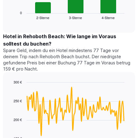
folgende
Achse,
Diagramm
die
zeigt
0
die
2-Sterne
3-Sterne
4-Sterne
den
End
Hotelkategorien
of
durchschnittlichen
nach
interactive
Zimmerpreis
chart
Sternen
für
Hotel in Rehoboth Beach: Wie lange im Voraus
anzeigt
dieses
solltest du buchen?
Das
Wochenende
Diagramm
Spare Geld, indem du ein Hotel mindestens 77 Tage vor
in
hat
deinem Trip nach Rehoboth Beach buchst. Der niedrigste
den
1
gefundene Preis bei einer Buchung 77 Tage im Voraus betrug
letzten
Y-
159 € pro Nacht.
3
Achse,
Tagen,
die
300 €
aggregiert
den
nach
Line
Chart
durchschnittlichen
graphic.
chart
Sternebewertung.
Zimmerpreis
with
Das
250 €
für
90
Diagramm
heute
data
hat
points.
Nacht
1
in
200 €
X-
Das
den
Achse,
folgende
letzten
die
Diagramm
3