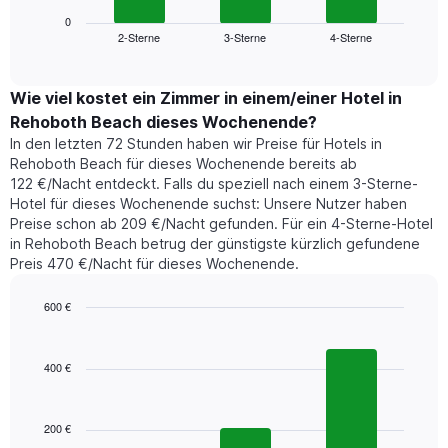
Diagramm
anzeigt.
zeigt
0
Das
2-Sterne
3-Sterne
4-Sterne
den
End
Diagramm
of
durchschnittlichen
hat
interactive
Zimmerpreis,
chart
1
der
Wie viel kostet ein Zimmer in einem/einer Hotel in
Y-
für
Achse,
Rehoboth Beach dieses Wochenende?
heute
die
In den letzten 72 Stunden haben wir Preise für Hotels in
Nacht
den
Rehoboth Beach für dieses Wochenende bereits ab
in
durchschnittlichen
122 €/Nacht entdeckt. Falls du speziell nach einem 3-Sterne-
den
Zimmerpreis
Hotel für dieses Wochenende suchst: Unsere Nutzer haben
letzten
anzeigt.
Preise schon ab 209 €/Nacht gefunden. Für ein 4-Sterne-Hotel
3
in Rehoboth Beach betrug der günstigste kürzlich gefundene
Tagen
Preis 470 €/Nacht für dieses Wochenende.
gefunden
wurde,
aggregiert
600 €
nach
Bar
Chart
Sternebewertung.
graphic.
chart
with
Das
400 €
3
Diagramm
bars.
hat
1
200 €
Das
X-