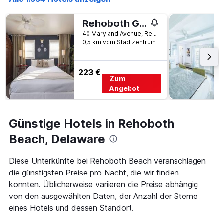
der
Tagen
Tage
gefunden
vor
Rehoboth Guest House - Adults only
wurde.
dem
40 Maryland Avenue, Rehoboth Beach, DE, USA
Aufenthalt
0,5 km vom Stadtzentrum
anzeigt
Das
Diagramm
223 €
hat
Zum
1
Angebot
Y-
Achse,
die
Günstige Hotels in Rehoboth
den
durchschnittlichen
Beach, Delaware
Zimmerpreis
anzeigt
Diese Unterkünfte bei Rehoboth Beach veranschlagen
die günstigsten Preise pro Nacht, die wir finden
konnten. Üblicherweise variieren die Preise abhängig
von den ausgewählten Daten, der Anzahl der Sterne
eines Hotels und dessen Standort.