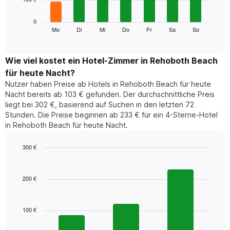
die
die
Das
0
Monate
folgende
Mo
Di
Mi
Do
Fr
Sa
So
End
anzeigt.
of
Diagramm
Das
interactive
zeigt
chart
Diagramm
den
Wie viel kostet ein Hotel-Zimmer in Rehoboth Beach
hat
durchschnittlichen
1
für heute Nacht?
Preis
Y-
Nutzer haben Preise ab Hotels in Rehoboth Beach für heute
eines
Achse,
Nacht bereits ab 103 € gefunden. Der durchschnittliche Preis
Zimmers
die
liegt bei 302 €, basierend auf Suchen in den letzten 72
für
den
Stunden. Die Preise beginnen ab 233 € für ein 4-Sterne-Hotel
den
durchschnittlichen
in Rehoboth Beach für heute Nacht.
jeweiligen
Zimmerpreis
Wochentag.
anzeigt.
Das
300 €
Diagramm
Bar
Chart
hat
graphic.
chart
1
with
200 €
3
X-
bars.
Achse,
die
100 €
Das
die
folgende
Wochentage