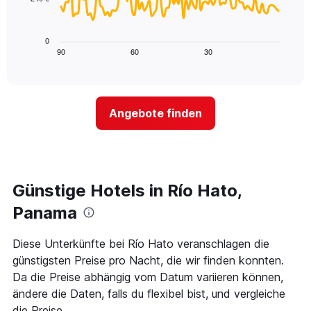
X-
Das
den
Achse,
folgende
letzten
die
Diagramm
3
0
die
zeigt,
Tagen
90
60
30
End
Hotelkategorien
of
wie
anzeigt.
interactive
nach
sich
chart
Sternen
der
anzeigt
Preis
Das
Angebote finden
für
Diagramm
ein
hat
Zimmer
1
ändert,
Y-
je
Achse,
näher
Günstige Hotels in Río Hato,
die
das
den
Aufenthaltsdatum
Panama
durchschnittlichen
rückt.
Zimmerpreis
Das
Diese Unterkünfte bei Río Hato veranschlagen die
an
Diagramm
diesem
günstigsten Preise pro Nacht, die wir finden konnten.
hat
Wochenende
1
Da die Preise abhängig vom Datum variieren können,
anzeigt,
X-
ändere die Daten, falls du flexibel bist, und vergleiche
der
Achse,
die Preise.
in