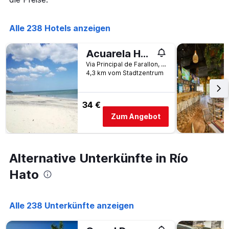
die
den
die
letzten
Anzahl
Alle 238 Hotels anzeigen
3
der
Tagen
Tage
gefunden
vor
Acuarela Hostal
wurde.
dem
Via Principal de Farallon, Pasando la Escuela, Río Hato, Panama
Aufenthalt
4,3 km vom Stadtzentrum
anzeigt
Das
Diagramm
34 €
hat
Zum Angebot
1
Y-
Achse,
die
Alternative Unterkünfte in Río
den
durchschnittlichen
Hato
Zimmerpreis
anzeigt
Alle 238 Unterkünfte anzeigen