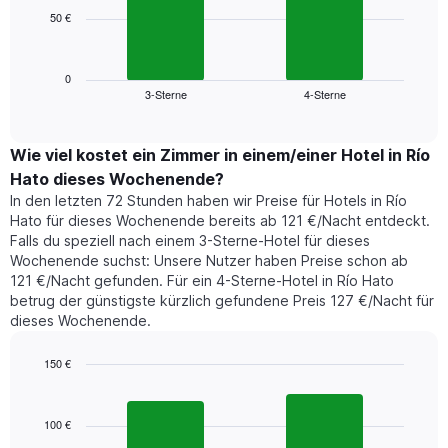
die
50 €
Das
die
folgende
Wochentage
Diagramm
anzeigt.
zeigt
0
Das
3-Sterne
4-Sterne
den
End
Diagramm
of
durchschnittlichen
hat
interactive
Zimmerpreis,
chart
1
der
Wie viel kostet ein Zimmer in einem/einer Hotel in Río
Y-
für
Achse,
Hato dieses Wochenende?
heute
die
In den letzten 72 Stunden haben wir Preise für Hotels in Río
Nacht
den
Hato für dieses Wochenende bereits ab 121 €/Nacht entdeckt.
in
durchschnittlichen
Falls du speziell nach einem 3-Sterne-Hotel für dieses
den
Zimmerpreis
Wochenende suchst: Unsere Nutzer haben Preise schon ab
letzten
anzeigt.
121 €/Nacht gefunden. Für ein 4-Sterne-Hotel in Río Hato
3
betrug der günstigste kürzlich gefundene Preis 127 €/Nacht für
Tagen
dieses Wochenende.
gefunden
wurde,
aggregiert
150 €
nach
Bar
Chart
Sternebewertung.
graphic.
chart
with
Das
100 €
2
Diagramm