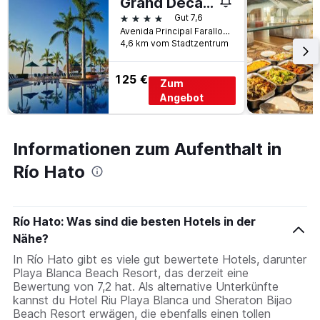
Grand Decameron Panama, A Trademark Resort
4 Sterne
Gut 7,6
Avenida Principal Farallon Kilometro 115, Río Hato, Panama
4,6 km vom Stadtzentrum
125 €
Zum
Angebot
Informationen zum Aufenthalt in
Río Hato
Río Hato: Was sind die besten Hotels in der
Nähe?
In Río Hato gibt es viele gut bewertete Hotels, darunter
Playa Blanca Beach Resort, das derzeit eine
Bewertung von 7,2 hat. Als alternative Unterkünfte
kannst du Hotel Riu Playa Blanca und Sheraton Bijao
Beach Resort erwägen, die ebenfalls einen tollen