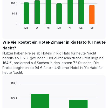
1
graphic.
chart
160 €
with
X-
7
Achse,
80 €
bars.
die
die
Das
0
Monate
folgende
Mo
Di
Mi
Do
Fr
Sa
So
End
anzeigt.
of
Diagramm
Das
interactive
zeigt
chart
Diagramm
den
Wie viel kostet ein Hotel-Zimmer in Río Hato für heute
hat
durchschnittlichen
1
Nacht?
Preis
Y-
Nutzer haben Preise ab Hotels in Río Hato für heute Nacht
eines
Achse,
bereits ab 102 € gefunden. Der durchschnittliche Preis liegt bei
Zimmers
die
164 €, basierend auf Suchen in den letzten 72 Stunden. Die
für
den
Preise beginnen ab 94 € für ein 4-Sterne-Hotel in Río Hato für
den
durchschnittlichen
heute Nacht.
jeweiligen
Zimmerpreis
Wochentag.
anzeigt.
Das
150 €
Diagramm
Bar
Chart
hat
graphic.
chart
1
with
100 €
2
X-
bars.
Achse,