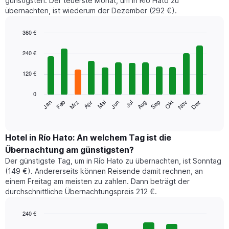
günstigsten. Der teuerste Monat, um in Río Hato zu
übernachten, ist wiederum der Dezember (292 €).
360 €
Bar
Chart
graphic.
chart
240 €
with
12
120 €
bars.
0
Das
Jan
Feb
Mrz
Apr
Mai
Jun
Jul
Aug
Sep
Okt
Nov
Dez
folgende
End
of
Diagramm
interactive
zeigt
chart
den
Hotel in Río Hato: An welchem Tag ist die
durchschnittlichen
Übernachtung am günstigsten?
Zimmerpreis
Der günstigste Tag, um in Río Hato zu übernachten, ist Sonntag
im
(149 €). Andererseits können Reisende damit rechnen, an
jeweiligen
einem Freitag am meisten zu zahlen. Dann beträgt der
Monat
durchschnittliche Übernachtungspreis 212 €.
an.
Das
Diagramm
240 €
hat
Bar
Chart