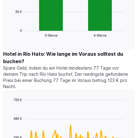
bars.
hat
1
50 €
Das
X-
folgende
Achse,
Diagramm
die
zeigt
0
die
3-Sterne
4-Sterne
den
End
Hotelkategorien
of
durchschnittlichen
nach
interactive
Zimmerpreis
chart
Sternen
für
Hotel in Río Hato: Wie lange im Voraus solltest du
anzeigt
dieses
buchen?
Das
Wochenende
Diagramm
Spare Geld, indem du ein Hotel mindestens 77 Tage vor
in
hat
deinem Trip nach Río Hato buchst. Der niedrigste gefundene
den
1
Preis bei einer Buchung 77 Tage im Voraus betrug 123 € pro
letzten
Y-
Nacht.
3
Achse,
Tagen,
die
720 €
aggregiert
den
nach
Line
Chart
durchschnittlichen
graphic.
chart
Sternebewertung.
Zimmerpreis
with
Das
480 €
für
90
Diagramm
heute
data
hat
points.
Nacht
1
in
240 €