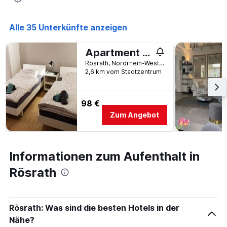
durchschnittlichen
Zimmerpreis
Alle 35 Unterkünfte anzeigen
für
heute
Nacht
Apartment Messe Köln
in
Rösrath, Nordrhein-Westfalen, Deutschland
den
2,6 km vom Stadtzentrum
letzten
3
Tagen
98 €
anzeigt.
Zum Angebot
Informationen zum Aufenthalt in
Rösrath
Rösrath: Was sind die besten Hotels in der
Nähe?