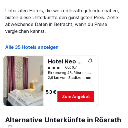
wurde,
aggregiert
Unter allen Hotels, die wir in Rösrath gefunden haben,
nach
bieten diese Unterkünfte den günstigsten Preis. Ziehe
Sternebewertung.
abweichende Daten in Betracht, wenn du Preise
Das
Diagramm
vergleichen kannst.
hat
1
X-
Alle 35 Hotels anzeigen
Achse,
die
Hotel Neo Cologne Bonn Airport
die
Bewertungskategorie 3
Hotelkategorien
Gut 6,7
nach
Birkenweg 46, Rösrath, Nordrhein-Westfalen, Deutschland
2,6 km vom Stadtzentrum
Sternen
anzeigt
Das
53 €
Diagramm
Zum Angebot
hat
1
Y-
Achse,
Alternative Unterkünfte in Rösrath
die
den