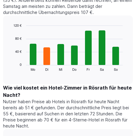
(55 €). Andererseits können Reisende damit rechnen, an einem
Samstag am meisten zu zahlen. Dann beträgt der
durchschnittliche Übernachtungspreis 107 €.
120 €
Bar
Chart
graphic.
chart
80 €
with
7
40 €
bars.
Das
0
folgende
Mo
Di
Mi
Do
Fr
Sa
So
End
of
Diagramm
interactive
zeigt
chart
den
Wie viel kostet ein Hotel-Zimmer in Rösrath für heute
durchschnittlichen
Nacht?
Preis
Nutzer haben Preise ab Hotels in Rösrath für heute Nacht
eines
bereits ab 51 € gefunden. Der durchschnittliche Preis liegt bei
Zimmers
55 €, basierend auf Suchen in den letzten 72 Stunden. Die
für
Preise beginnen ab 70 € für ein 4-Sterne-Hotel in Rösrath für
den
heute Nacht.
jeweiligen
Wochentag.