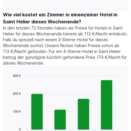
of
durchschnittlichen
hat
interactive
Zimmerpreis,
chart
1
der
Wie viel kostet ein Zimmer in einem/einer Hotel in
Y-
für
Achse,
Saint Helier dieses Wochenende?
heute
die
In den letzten 72 Stunden haben wir Preise für Hotels in Saint
Nacht
den
Helier für dieses Wochenende bereits ab 113 €/Nacht entdeckt.
in
durchschnittlichen
Falls du speziell nach einem 3-Sterne-Hotel für dieses
den
Zimmerpreis
Wochenende suchst: Unsere Nutzer haben Preise schon ab
letzten
anzeigt.
113 €/Nacht gefunden. Für ein 4-Sterne-Hotel in Saint Helier
3
betrug der günstigste kürzlich gefundene Preis 174 €/Nacht für
Tagen
dieses Wochenende.
gefunden
wurde,
aggregiert
300 €
nach
Bar
Chart
Sternebewertung.
graphic.
chart
with
Das
200 €
4
Diagramm
bars.
hat
1
100 €
Das
X-
folgende
Achse,
Diagramm
die
zeigt
0
die