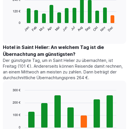
with
12
120 €
bars.
0
Das
Jan
Feb
Mrz
Apr
Mai
Jun
Jul
Aug
Sep
Okt
Nov
Dez
folgende
End
of
Diagramm
interactive
zeigt
chart
den
Hotel in Saint Helier: An welchem Tag ist die
durchschnittlichen
Übernachtung am günstigsten?
Zimmerpreis
Der günstigste Tag, um in Saint Helier zu übernachten, ist
im
Freitag (101 €). Andererseits können Reisende damit rechnen,
jeweiligen
an einem Mittwoch am meisten zu zahlen. Dann beträgt der
Monat
durchschnittliche Übernachtungspreis 264 €.
an.
Das
Diagramm
300 €
hat
Bar
Chart
1
graphic.
chart
200 €
with
X-
7
Achse,
100 €
bars.
die
die
Das
0
Monate