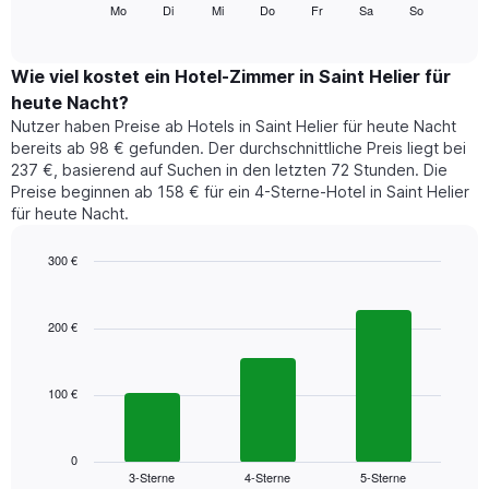
folgende
Mo
Di
Mi
Do
Fr
Sa
So
End
anzeigt.
of
Diagramm
Das
interactive
zeigt
chart
Diagramm
den
Wie viel kostet ein Hotel-Zimmer in Saint Helier für
hat
durchschnittlichen
1
heute Nacht?
Preis
Y-
Nutzer haben Preise ab Hotels in Saint Helier für heute Nacht
eines
Achse,
bereits ab 98 € gefunden. Der durchschnittliche Preis liegt bei
Zimmers
die
237 €, basierend auf Suchen in den letzten 72 Stunden. Die
für
den
Preise beginnen ab 158 € für ein 4-Sterne-Hotel in Saint Helier
den
durchschnittlichen
für heute Nacht.
jeweiligen
Zimmerpreis
Wochentag.
anzeigt.
Das
300 €
Diagramm
Bar
Chart
hat
graphic.
chart
1
with
200 €
3
X-
bars.
Achse,
die
100 €
Das
die
folgende
Wochentage
Diagramm
anzeigt.
zeigt
0
Das
3-Sterne
4-Sterne
5-Sterne
den
End
Diagramm