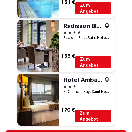
151 €
Zum
Angebot
Radisson Blu Waterfront Hotel, Jersey
4 Sterne
Rue de l'Etau, Saint Helier, Jersey
155 €
Zum
Angebot
Hotel Ambassadeur
3 Sterne
St Clement Bay, Saint Helier, Jersey
170 €
Zum
Angebot