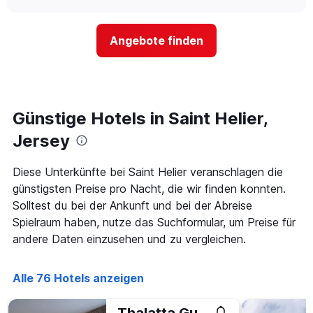
nach
sich
chart
Sternen
der
anzeigt
Preis
Das
Angebote finden
für
Diagramm
ein
hat
Zimmer
1
ändert,
Y-
je
Achse,
näher
Günstige Hotels in Saint Helier,
die
das
den
Aufenthaltsdatum
Jersey
durchschnittlichen
rückt.
Zimmerpreis
Das
Diese Unterkünfte bei Saint Helier veranschlagen die
an
Diagramm
diesem
günstigsten Preise pro Nacht, die wir finden konnten.
hat
Wochenende
1
Solltest du bei der Ankunft und bei der Abreise
anzeigt,
X-
Spielraum haben, nutze das Suchformular, um Preise für
der
Achse,
andere Daten einzusehen und zu vergleichen.
in
die
den
die
letzten
Anzahl
Alle 76 Hotels anzeigen
3
der
Tagen
Tage
gefunden
vor