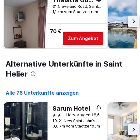
Thalatta Guest House
wurde.
dem
31 Cleveland Road, Saint Helier, Jersey
Aufenthalt
1,1 km vom Stadtzentrum
anzeigt
Das
Diagramm
70 €
hat
Zum Angebot
1
Y-
Achse,
die
Alternative Unterkünfte in Saint
den
durchschnittlichen
Helier
Zimmerpreis
anzeigt
Alle 76 Unterkünfte anzeigen
Sarum Hotel
2 Sterne
Hervorragend 8,6
19-21 New Saint John's Road, Saint Helier, Jersey
0,6 km vom Stadtzentrum