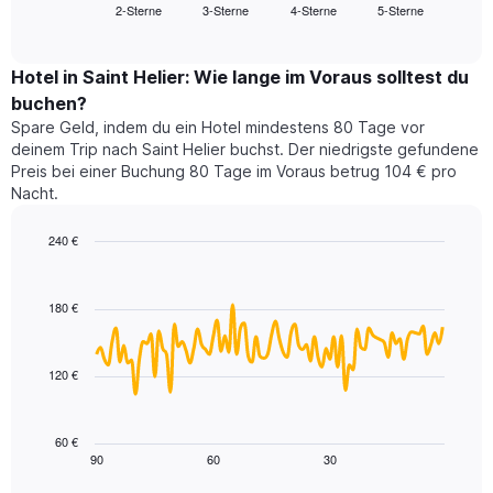
2-Sterne
3-Sterne
4-Sterne
5-Sterne
den
End
Hotelkategorien
of
durchschnittlichen
nach
interactive
Zimmerpreis
chart
Sternen
für
Hotel in Saint Helier: Wie lange im Voraus solltest du
anzeigt
dieses
buchen?
Das
Wochenende
Diagramm
Spare Geld, indem du ein Hotel mindestens 80 Tage vor
in
hat
deinem Trip nach Saint Helier buchst. Der niedrigste gefundene
den
1
Preis bei einer Buchung 80 Tage im Voraus betrug 104 € pro
letzten
Y-
Nacht.
3
Achse,
Tagen,
die
240 €
aggregiert
den
nach
Line
Chart
durchschnittlichen
graphic.
chart
Sternebewertung.
Zimmerpreis
with
Das
180 €
für
90
Diagramm
heute
data
hat
points.
Nacht
1
in
120 €
X-
Das
den
Achse,
folgende
letzten
die
Diagramm
3
60 €
die
zeigt,
Tagen
90
60
30
End
Hotelkategorien
of
wie
anzeigt.
interactive