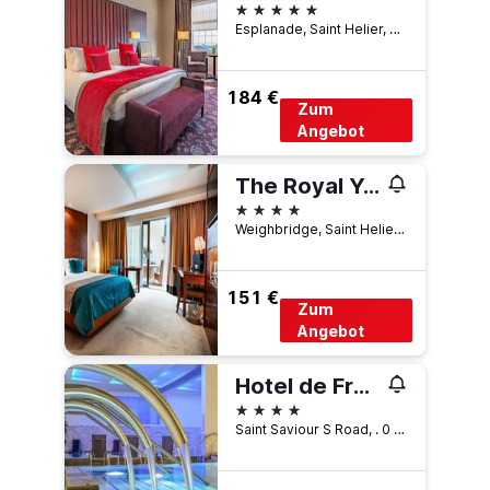
5 Sterne
Esplanade, Saint Helier, Jersey
184 €
Zum
Angebot
The Royal Yacht
4 Sterne
Weighbridge, Saint Helier, Jersey
151 €
Zum
Angebot
Hotel de France
4 Sterne
Saint Saviour S Road, . 0 ., Saint Helier, Jersey