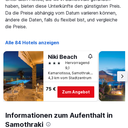
Diagramm
haben, bieten diese Unterkünfte den günstigsten Preis.
hat
1
Da die Preise abhängig vom Datum variieren können,
X-
ändere die Daten, falls du flexibel bist, und vergleiche
Achse,
die Preise.
die
die
Anzahl
Alle 84 Hotels anzeigen
der
Tage
vor
Niki Beach
dem
3 Sterne
Hervorragend
Aufenthalt
9,1
anzeigt
Kamariotissa, Samothraki, Griechenland
Das
4,3 km vom Stadtzentrum
Diagramm
hat
75 €
Zum Angebot
1
Y-
Achse,
die
Informationen zum Aufenthalt in
den
durchschnittlichen
Samothraki
Zimmerpreis