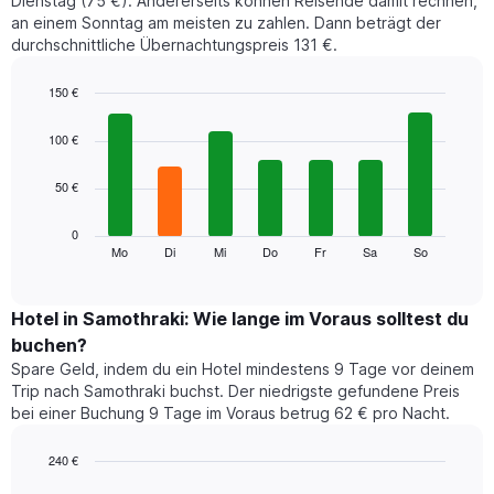
Dienstag (75 €). Andererseits können Reisende damit rechnen,
an einem Sonntag am meisten zu zahlen. Dann beträgt der
durchschnittliche Übernachtungspreis 131 €.
150 €
Bar
Chart
graphic.
chart
100 €
with
7
50 €
bars.
Das
0
folgende
Mo
Di
Mi
Do
Fr
Sa
So
End
of
Diagramm
interactive
zeigt
chart
den
Hotel in Samothraki: Wie lange im Voraus solltest du
durchschnittlichen
buchen?
Preis
Spare Geld, indem du ein Hotel mindestens 9 Tage vor deinem
eines
Trip nach Samothraki buchst. Der niedrigste gefundene Preis
Zimmers
bei einer Buchung 9 Tage im Voraus betrug 62 € pro Nacht.
für
den
jeweiligen
240 €
Wochentag.
Line
Chart