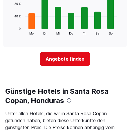
1
graphic.
chart
80 €
with
X-
7
Achse,
40 €
bars.
die
die
Das
0
Monate
folgende
Mo
Di
Mi
Do
Fr
Sa
So
End
anzeigt.
of
Diagramm
Das
interactive
zeigt
chart
Diagramm
den
hat
durchschnittlichen
1
Angebote finden
Preis
Y-
eines
Achse,
Zimmers
die
für
den
den
durchschnittlichen
jeweiligen
Günstige Hotels in Santa Rosa
Zimmerpreis
Wochentag.
anzeigt.
Das
Copan, Honduras
Diagramm
hat
Unter allen Hotels, die wir in Santa Rosa Copan
1
gefunden haben, bieten diese Unterkünfte den
X-
Achse,
günstigsten Preis. Die Preise können abhängig vom