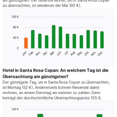
am günstigsten. Der teuerste Monat, um in Santa Rosa Copan
zu übernachten, ist wiederum der Mai (90 €).
120 €
Bar
Chart
graphic.
chart
80 €
with
12
40 €
bars.
0
Das
Jan
Feb
Mrz
Apr
Mai
Jun
Jul
Aug
Sep
Okt
Nov
Dez
folgende
End
of
Diagramm
interactive
zeigt
chart
den
Hotel in Santa Rosa Copan: An welchem Tag ist die
durchschnittlichen
Übernachtung am günstigsten?
Zimmerpreis
Der günstigste Tag, um in Santa Rosa Copan zu übernachten,
im
ist Montag (52 €). Andererseits können Reisende damit
jeweiligen
rechnen, an einem Dienstag am meisten zu zahlen. Dann
Monat
beträgt der durchschnittliche Übernachtungspreis 105 €.
an.
Das
Diagramm
120 €
hat
Bar
Chart