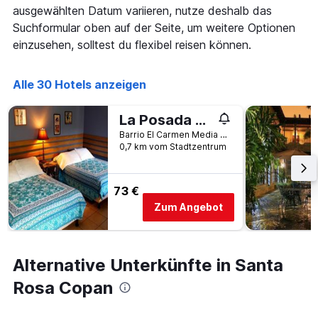
die
ausgewählten Datum variieren, nutze deshalb das
die
Suchformular oben auf der Seite, um weitere Optionen
Wochentage
einzusehen, solltest du flexibel reisen können.
anzeigt.
Das
Diagramm
Alle 30 Hotels anzeigen
hat
1
Y-
La Posada de Juan B&B
Achse,
Barrio El Carmen Media Cuadra al Este de la Universidad Catolica, Santa Rosa Copan, Honduras
die
0,7 km vom Stadtzentrum
den
durchschnittlichen
Zimmerpreis
73 €
anzeigt.
Zum Angebot
Alternative Unterkünfte in Santa
Rosa Copan